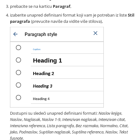
prebacite se na karticu
Paragraf
,
izaberite unapred definisani format koji vam je potreban iz liste
Stil
paragrafa
(prevucite naviše da vidite više stilova),
Dostupni su sledeći unapred definisani formati:
Naslov knjige
,
Naslov
,
Naglasak
,
Naslov 1-9
,
Intenzivan naglasak
,
Intenzivan citat
,
Intenzivna referenca
,
Lista paragrafa
,
Bez razmaka
,
Normalno
,
Citat
,
Jako
,
Podnaslov
,
Suptilan naglasak
,
Suptilna referenca
,
Naslov
,
Tekst
fusnote
.