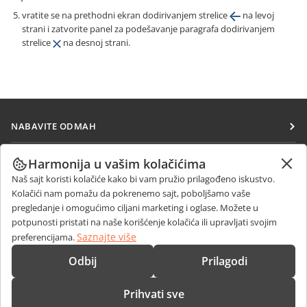
vratite se na prethodni ekran dodirivanjem strelice
na levoj
strani i zatvorite panel za podešavanje paragrafa dodirivanjem
strelice
na desnoj strani.
NABAVITE ODMAH
Docs
SARAĐUJTE
Harmonija u vašim kolačićima
DocSpace
Naš sajt koristi kolačiće kako bi vam pružio prilagođeno iskustvo.
Za doprinosioce
PRIMAJTE VESTI
Kolačići nam pomažu da pokrenemo sajt, poboljšamo vaše
Workspace
Za prevodioce
pregledanje i omogućimo ciljani marketing i oglase. Možete u
Blog
Konektori
potpunosti pristati na naše korišćenje kolačića ili upravljati svojim
DOBIJTE POMOĆ
Za influensere
Saznajte više
preferencijama.
Desktop aplikacije
Forum
Slobodna radna mesta
KONTAKTIRAJTE NAS
Odbij
Prilagodi
Mobilne aplikacije
Kursevi obuke
Pitanja o prodaji
sales@onlyoffice.com
onlyoffice.com
Prihvati sve
Vebinari
Upiti partnera
partners@onlyoffice.com
© Ascensio System SIA 2026. Sva prava zadržana