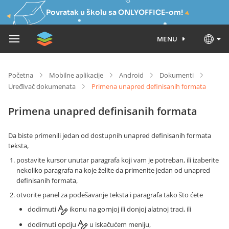
Povratak u školu sa ONLYOFFICE-om!
MENU
Početna
Mobilne aplikacije
Android
Dokumenti
Uređivač dokumenata
Primena unapred definisanih formata
Primena unapred definisanih formata
Da biste primenili jedan od dostupnih unapred definisanih formata
teksta,
postavite kursor unutar paragrafa koji vam je potreban, ili izaberite
nekoliko paragrafa na koje želite da primenite jedan od unapred
definisanih formata,
otvorite panel za podešavanje teksta i paragrafa tako što ćete
dodirnuti
ikonu na gornjoj ili donjoj alatnoj traci, ili
dodirnuti opciju
u iskačućem meniju,