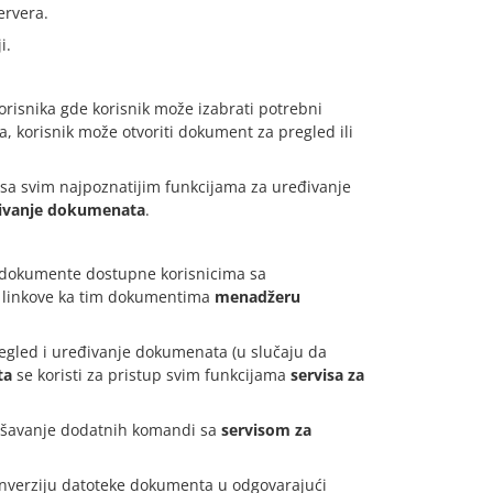
ervera.
i.
orisnika gde korisnik može izabrati potrebni
a, korisnik može otvoriti dokument za pregled ili
 sa svim najpoznatijim funkcijama za uređivanje
đivanje dokumenata
.
sve dokumente dostupne korisnicima sa
 linkove ka tim dokumentima
menadžeru
regled i uređivanje dokumenata (u slučaju da
ta
se koristi za pristup svim funkcijama
servisa za
vršavanje dodatnih komandi sa
servisom za
onverziju datoteke dokumenta u odgovarajući