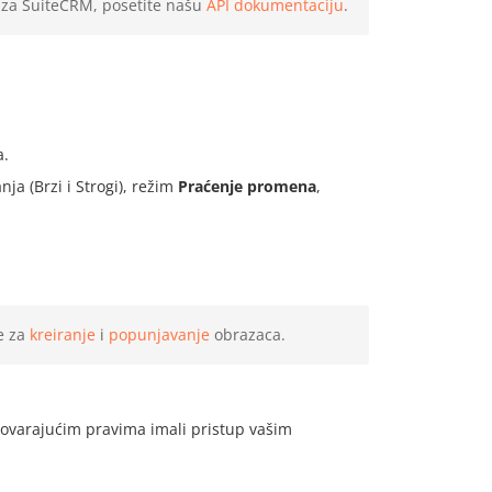
 za SuiteCRM, posetite našu
API dokumentaciju
.
a.
a (Brzi i Strogi), režim
Praćenje promena
,
ke za
kreiranje
i
popunjavanje
obrazaca.
govarajućim pravima imali pristup vašim