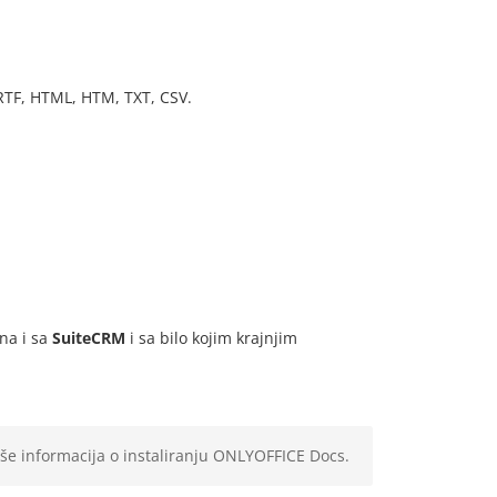
RTF, HTML, HTM, TXT, CSV.
na i sa
SuiteCRM
i sa bilo kojim krajnjim
iše informacija o instaliranju ONLYOFFICE Docs.