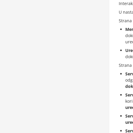
Interak
U nasta
Strana 
Men
dok
ure
Ure
dok
Strana 
Ser
odg
do
Ser
kor
ure
Ser
ure
Ser