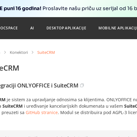
 puni 16 godina!
Proslavite našu priču uz serijal od 16 
DOCSPACE
AI
DESKTOP APLIKACIJE
MOBILNE APLIKACIJ
a
Konektori
SuiteCRM
teCRM
egraciji ONLYOFFICE i SuiteCRM
CRM
je sistem za upravljanje odnosima sa klijentima. ONLYOFFICE n
a
SuiteCRM
i uređivanje kancelarijskih dokumenata u vašem
Suite
 preuzeti sa
GitHub stranice
. Modul se distribuira pod AGPL-3 lic