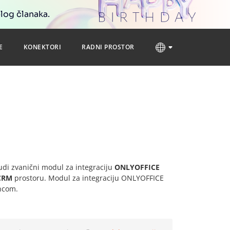
blog članaka.
E
KONEKTORI
RADNI PROSTOR
udi zvanični modul za integraciju
ONLYOFFICE
CRM
prostoru. Modul za integraciju ONLYOFFICE
encom.