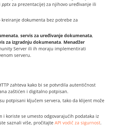
i
pptx
za prezentacije) za njihovo uređivanje ili
ko kreiranje dokumenta bez potrebe za
kumenata
,
servis za uređivanje dokumenata
,
vis za izgradnju dokumenata
.
Menadžer
unity Server ili ih moraju implementirati
venom serveru.
 HTTP zahteva kako bi se potvrdila autentičnost
ana zaštićen i digitalno potpisan.
u potpisani ključem servera, tako da klijent može
m i koriste se umesto odgovarajućih podataka iz
te saznali više, pročitajte
API vodič za sigurnost
.