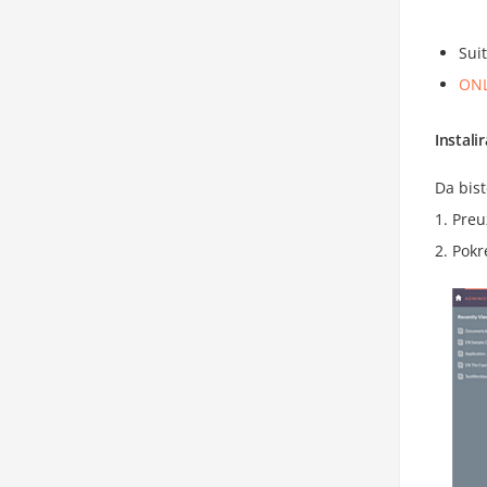
Sui
ONL
Instal
Da bist
Preu
Pokr