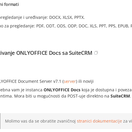
ni formati
pregledanje i uređivanje: DOCX, XLSX, PPTX.
o za pregledanje: PDF, ODT, ODS, ODP, DOC, XLS, PPT, PPS, EPUB, 
ivanje ONLYOFFICE Docs sa SuiteCRM
i
YOFFICE Document Server v7.1 (
server
) ili noviji
rebna vam je instanca
ONLYOFFICE Docs
koja je dostupna i poveza
jentima. Mora biti u mogućnosti da POST-uje direktno na
SuiteCRM
.
Molimo vas da se obratite zvaničnoj
stranici dokumentacije
za v