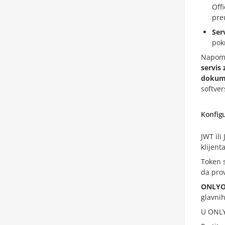
Off
pre
Ser
pok
Napom
servis
dokum
softver
Konfigu
JWT ili
klijent
Token 
da prov
ONLYOF
glavnih
U ONLY