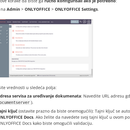
 ove korake da biste ga
ručno konfigurisali ako je potrebno
:
e na
Admin
>
ONLYOFFICE
>
ONLYOFFICE Settings
.
ite vrednosti u sledeća polja:
dresa servisa za uređivanje dokumenata
: Navedite URL adresu gd
).
ocumentserver
ajni ključ
(ostavite prazno da biste onemogućili): Tajni ključ se aut
NLYOFFICE Docs
. Ako želite da navedete svoj tajni ključ u ovom pol
NLYOFFICE Docs kako biste omogućili validaciju.