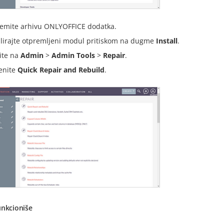
emite arhivu ONLYOFFICE dodatka.
alirajte otpremljeni modul pritiskom na dugme
Install
.
ite na
Admin
>
Admin Tools
>
Repair
.
enite
Quick Repair and Rebuild
.
unkcioniše