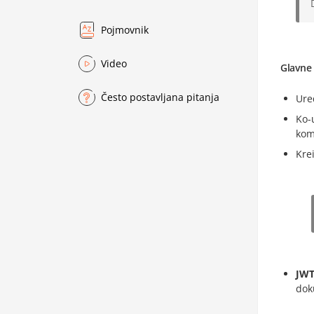
Pojmovnik
Video
Glavne 
Često postavljana pitanja
Ure
Ko-
kom
Kre
JWT
dok