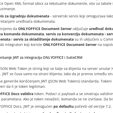
ice Open XML format (
docx
za tekstualne dokumente,
xlsx
za tabele 
uzimanje.
vis za izgradnju dokumenata
- serverski servis koji omogućava la
retanjem uređivača dokumenata.
injemo da
ONLYOFFICE Document Server
uključuje
uređivač do
 za komande dokumenata
,
servis za konverziju dokumenata
i
ser
enata
i
servis za skladištenje dokumenata
su ili uključeni u Comm
ski integratori koji koriste
ONLYOFFICE Document Server
na sopst
risanje JWT za integraciju ONLYOFFICE i SuiteCRM
 JSON Web Token je string koji se šalje sa klijenta na server unutar
a. JWT se čuva samo na strani klijenta, tako da je prenos između str
se generiše korišćenjem JWT (JSON Web Tokens) standarda. Tokeni s
eri da li je token legitiman.
FICE Docs validira
token. Podaci iz payload-a se smatraju validni
 parametara. Ako je token nevažeći, komanda se ne izvršava. Da bis
OFFICE Docs, JWT je omogućen
po defaultu
počevši od verzije 7.2.