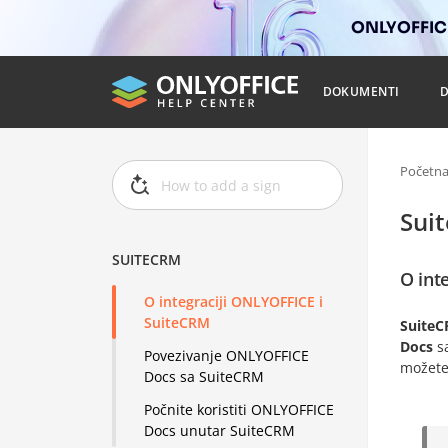
ONLYOFFICE
DOKUMENTI
Početn
Sui
SUITECRM
O int
O integraciji ONLYOFFICE i
SuiteCRM
Suite
Docs
s
Povezivanje ONLYOFFICE
možete
Docs sa SuiteCRM
Počnite koristiti ONLYOFFICE
Docs unutar SuiteCRM