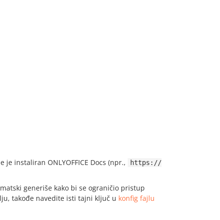
e je instaliran ONLYOFFICE Docs (npr.,
https://
omatski generiše kako bi se ograničio pristup
ju, takođe navedite isti tajni ključ u
konfig fajlu