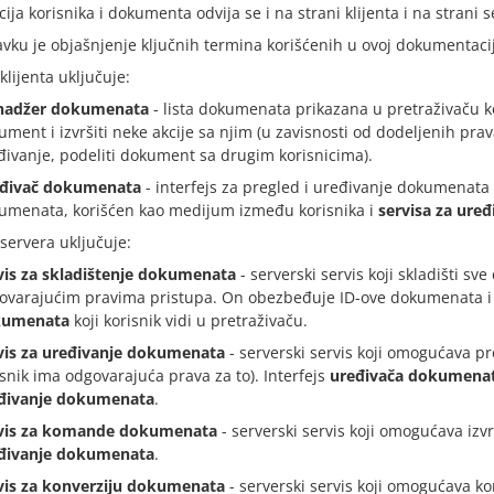
cija korisnika i dokumenta odvija se i na strani klijenta i na strani s
vku je objašnjenje ključnih termina korišćenih u ovoj dokumentacij
klijenta uključuje:
adžer dokumenata
- lista dokumenata prikazana u pretraživaču k
ument i izvršiti neke akcije sa njim (u zavisnosti od dodeljenih prav
đivanje, podeliti dokument sa drugim korisnicima).
đivač dokumenata
- interfejs za pregled i uređivanje dokumenata
umenata, korišćen kao medijum između korisnika i
servisa za ure
servera uključuje:
vis za skladištenje dokumenata
- serverski servis koji skladišti 
ovarajućim pravima pristupa. On obezbeđuje ID-ove dokumenata i
kumenata
koji korisnik vidi u pretraživaču.
vis za uređivanje dokumenata
- serverski servis koji omogućava p
isnik ima odgovarajuća prava za to). Interfejs
uređivača dokumena
đivanje dokumenata
.
vis za komande dokumenata
- serverski servis koji omogućava iz
đivanje dokumenata
.
vis za konverziju dokumenata
- serverski servis koji omogućava k