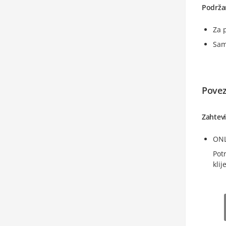
Podrža
Za 
Sam
Povez
Zahtev
ONL
Pot
kli