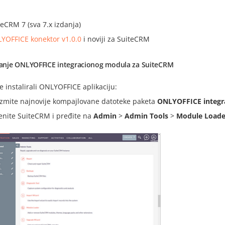
teCRM 7 (sva 7.x izdanja)
YOFFICE konektor v1.0.0
i noviji za SuiteCRM
iranje ONLYOFFICE integracionog modula za SuiteCRM
e instalirali ONLYOFFICE aplikaciju:
zmite najnovije kompajlovane datoteke paketa
ONLYOFFICE integr
enite SuiteCRM i pređite na
Admin
>
Admin Tools
>
Module Loade