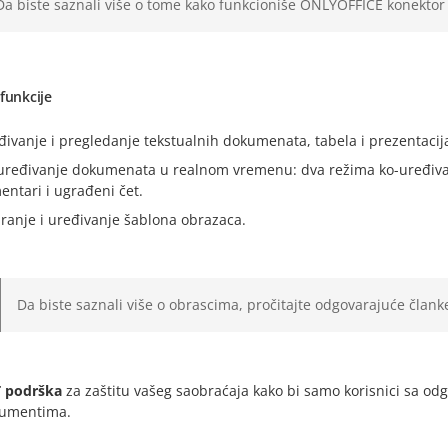
Da biste saznali više o tome kako funkcioniše ONLYOFFICE konektor
funkcije
đivanje i pregledanje tekstualnih dokumenata, tabela i prezentacij
uređivanje dokumenata u realnom vremenu: dva režima ko-uređivanj
entari i ugrađeni čet.
iranje i uređivanje šablona obrazaca.
Da biste saznali više o obrascima, pročitajte odgovarajuće član
 podrška
za zaštitu vašeg saobraćaja kako bi samo korisnici sa od
umentima.