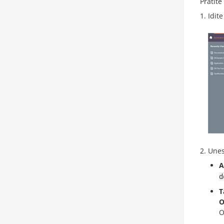
Pratite
Idit
Unes
A
d
T
O
O