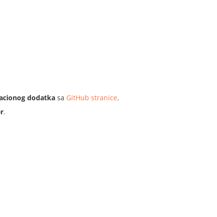
acionog dodatka
sa
GitHub stranice
.
r
.