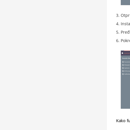
Otpr
Inst
Pređ
Pokr
Kako f