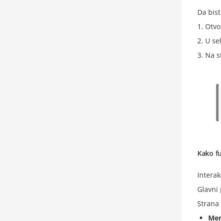
Da bis
Otvo
U se
Na s
Kako f
Interak
Glavni 
Strana 
Men