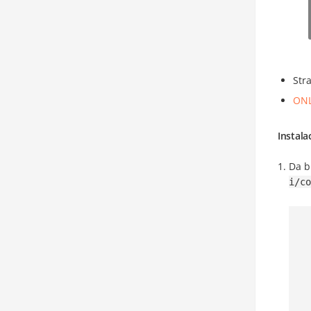
Stra
ONL
Instala
Da b
i/co
  
   
  
   
   
   
     