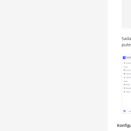
   
   
   
Sada
pute
Konfig