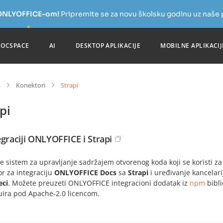
a ONLYOFFICE-om!
Pripremite se za novu školsku godinu uz naše
DOCSPACE
AI
DESKTOP APLIKACIJE
MOBILNE APLIKACIJ
a
Konektori
Strapi
pi
egraciji ONLYOFFICE i Strapi
je sistem za upravljanje sadržajem otvorenog koda koji se koristi z
r za integraciju
ONLYOFFICE Docs
sa
Strapi
i uređivanje kancelar
eci
. Možete preuzeti ONLYOFFICE integracioni dodatak iz
npm
bibli
buira pod Apache-2.0 licencom.