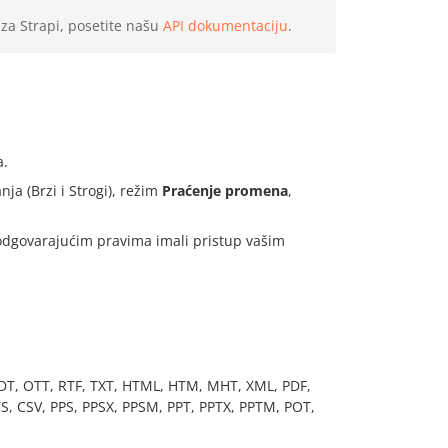
za Strapi, posetite našu
API dokumentaciju
.
a.
a (Brzi i Strogi), režim
Praćenje promena
,
 odgovarajućim pravima imali pristup vašim
, OTT, RTF, TXT, HTML, HTM, MHT, XML, PDF,
S, CSV, PPS, PPSX, PPSM, PPT, PPTX, PPTM, POT,