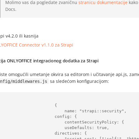
Molimo vas da pogledate zvaničnu
stranicu dokumentacije
kako 
Docs.
pi v4.2.0 ili kasnija
YOFFICE Connector v1.1.0 za Strapi
cija ONLYOFFICE integracionog dodatka za Strapi
iste omogućili umetanje okvira sa editorom i učitavanje api.js, zame
sa sledećom konfiguracijom:
nfig/middlewares.js
                      {

                         name: "strapi::security",

                      config: {

                         contentSecurityPolicy: {

                         useDefaults: true,

                     directives: {

                       "script-src": ["'self'", "https:", "http:"],
