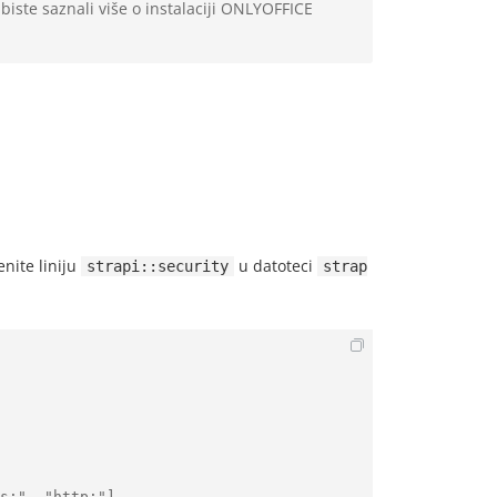
biste saznali više o instalaciji ONLYOFFICE
nite liniju
u datoteci
strapi::security
strap