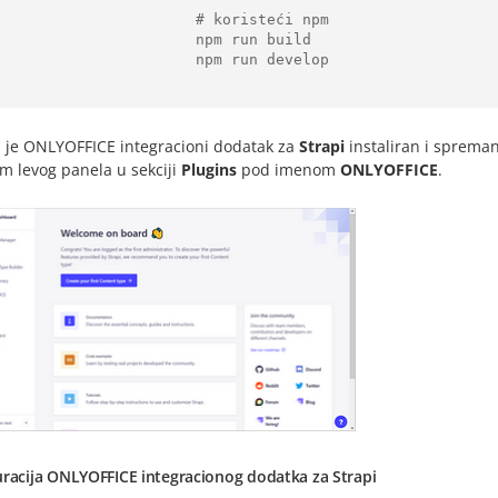
                     # koristeći npm

                     npm run build

                     npm run develop

 je ONLYOFFICE integracioni dodatak za
Strapi
instaliran i spreman
m levog panela u sekciji
Plugins
pod imenom
ONLYOFFICE
.
uracija ONLYOFFICE integracionog dodatka za Strapi