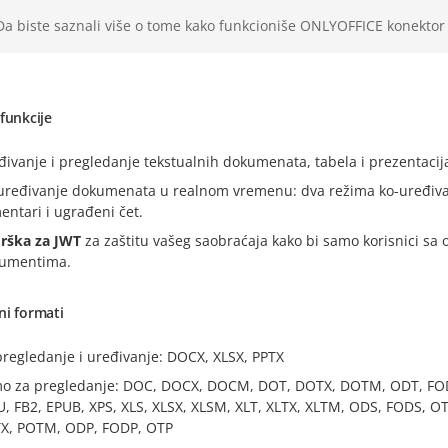
Da biste saznali više o tome kako funkcioniše ONLYOFFICE konektor 
funkcije
đivanje i pregledanje tekstualnih dokumenata, tabela i prezentacij
uređivanje dokumenata u realnom vremenu: dva režima ko-uređivanj
entari i ugrađeni čet.
rška za JWT
za zaštitu vašeg saobraćaja kako bi samo korisnici sa
umentima.
ni formati
pregledanje i uređivanje: DOCX, XLSX, PPTX
o za pregledanje: DOC, DOCX, DOCM, DOT, DOTX, DOTM, ODT, FODT
U, FB2, EPUB, XPS, XLS, XLSX, XLSM, XLT, XLTX, XLTM, ODS, FODS, OT
X, POTM, ODP, FODP, OTP