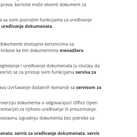
h prava, korisnik može otvoriti dokument za
ta sa svim poznatim funkcijama za uređivanje
a uređivanje dokumenata
.
sve dokumente dostupne korisnicima sa
 linkove ka tim dokumentima
menadžeru
regledanje i uređivanje dokumenata (u slučaju da
koristi se za pristup svim funkcijama
servisa za
ćava izvršavanje dodatnih komandi sa
servisom za
onverziju dokumenta u odgovarajući Office Open
entacije) za njihovo uređivanje ili preuzimanje.
dnostavnu izgradnju dokumenta bez potrebe za
menata
,
servis za uređivanje dokumenata
,
servis