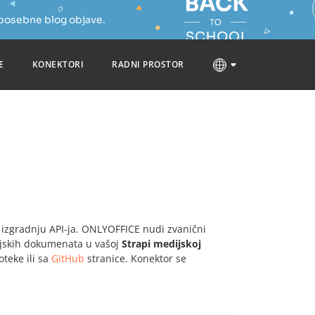
 posebne blog objave.
E
KONEKTORI
RADNI PROSTOR
a izgradnju API-ja. ONLYOFFICE nudi zvanični
ijskih dokumenata u vašoj
Strapi medijskoj
oteke ili sa
GitHub
stranice. Konektor se