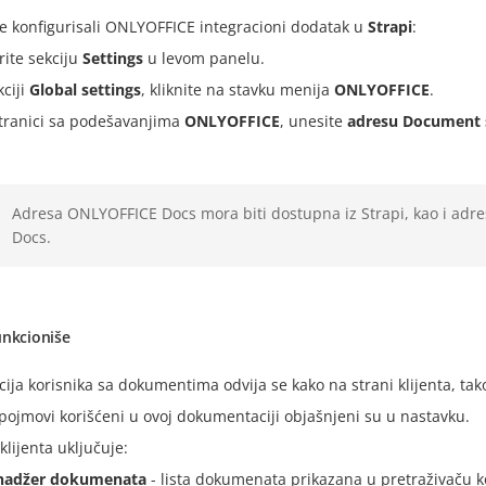
te konfigurisali ONLYOFFICE integracioni dodatak u
Strapi
:
rite sekciju
Settings
u levom panelu.
kciji
Global settings
, kliknite na stavku menija
ONLYOFFICE
.
tranici sa podešavanjima
ONLYOFFICE
, unesite
adresu Document 
Adresa ONLYOFFICE Docs mora biti dostupna iz Strapi, kao i adr
Docs.
unkcioniše
cija korisnika sa dokumentima odvija se kako na strani klijenta, tako
pojmovi korišćeni u ovoj dokumentaciji objašnjeni su u nastavku.
klijenta uključuje:
adžer dokumenata
- lista dokumenata prikazana u pretraživaču k