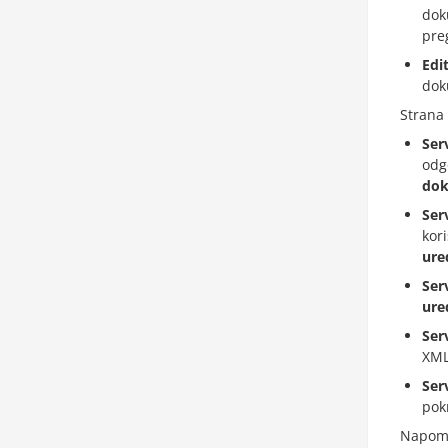
dok
pre
Edi
dok
Strana 
Ser
odg
do
Ser
kor
ure
Ser
ure
Ser
XML
Ser
pok
Napom