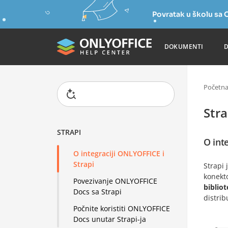
Povratak u školu s
DOKUMENTI
Početn
Stra
STRAPI
O int
O integraciji ONLYOFFICE i
Strapi
Strapi 
konekto
Povezivanje ONLYOFFICE
bibliot
Docs sa Strapi
distri
Počnite koristiti ONLYOFFICE
Docs unutar Strapi-ja