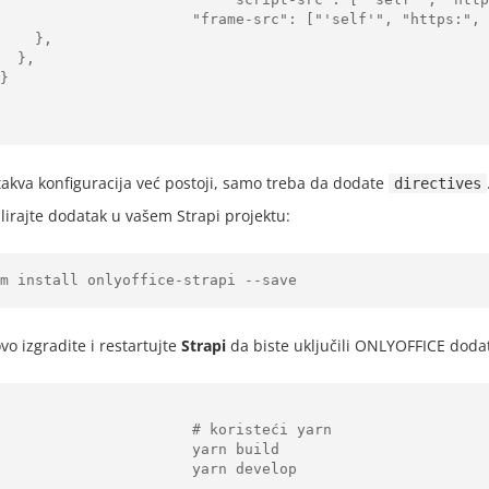
                   "frame-src": ["'self'", "https:", "http:"],

   },

 },

takva konfiguracija već postoji, samo treba da dodate
directives
alirajte dodatak u vašem Strapi projektu:
m install onlyoffice-strapi --save
vo izgradite i restartujte
Strapi
da biste uključili ONLYOFFICE dodat
                     # koristeći yarn

                      yarn build

                     yarn develop
