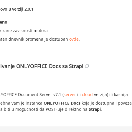
ovo u verziji 2.0.1
jeno
rirane zavisnosti motora
tan dnevnik promena je dostupan
ovde
.
ivanje ONLYOFFICE Docs sa Strapi
i
YOFFICE Document Server v7.1 (
server
ili
cloud
verzija) ili kasnija
rebna vam je instanca
ONLYOFFICE Docs
koja je dostupna i poveza
a biti u mogućnosti da POST-uje direktno na
Strapi
.