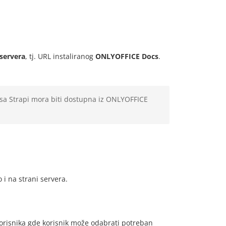
servera
, tj. URL instaliranog
ONLYOFFICE Docs
.
esa Strapi mora biti dostupna iz ONLYOFFICE
 i na strani servera.
orisnika gde korisnik može odabrati potreban