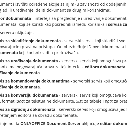
ument i izvršiti određene akcije sa njim (u zavisnosti od dodeljeni
gled ili uređivanje, deliti dokument sa drugim korisnicima).
tor dokumenata
- interfejs za pregledanje i uređivanje dokumena
umenata, koji se koristi kao posrednik između korisnika i
servisa z
servera uključuje:
vis za skladištenje dokumenata
- serverski servis koji skladišti 
ovarajućim pravima pristupa. On obezbeđuje ID-ove dokumenata i
kumenata
koji korisnik vidi u pretraživaču.
vis za uređivanje dokumenata
- serverski servis koji omogućava p
isnik ima odgovarajuća prava za to). Interfejs
editora dokumenata
đivanje dokumenata
.
vis za komandovanje dokumentima
- serverski servis koji omogu
đivanje dokumenata
.
vis za konverziju dokumenata
- serverski servis koji omogućava k
 format (
docx
za tekstualne dokumente,
xlsx
za tabele i
pptx
za prez
vis za izgradnju dokumenata
- serverski servis koji omogućava je
retanjem editora za obradu dokumenata.
injemo da
ONLYOFFICE Document Server
uključuje
editor doku