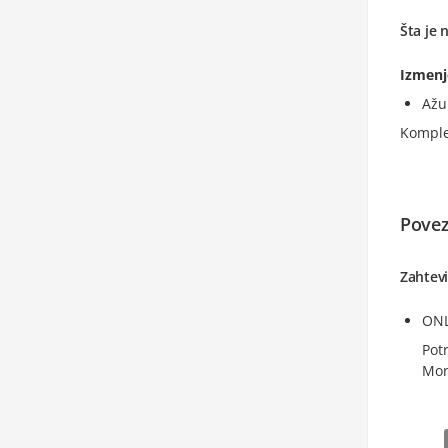
Šta je n
Izmen
Ažu
Komple
Povez
Zahtev
ONL
Pot
Mor