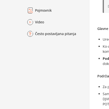
Pojmovnik
Video
Glavne 
Često postavljana pitanja
Ure
Ko-
kom
Pod
dok
Podrža
Za 
Sam
DJV
POT