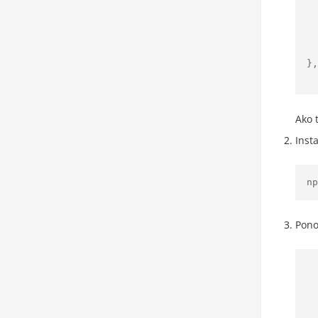
     
   
   
  }

},

Ako 
Inst
np
Pono
   
  
   