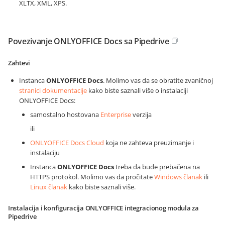
XLTX, XML, XPS.
Povezivanje ONLYOFFICE Docs sa Pipedrive
Zahtevi
Instanca
ONLYOFFICE Docs
. Molimo vas da se obratite zvaničnoj
stranici dokumentacije
kako biste saznali više o instalaciji
ONLYOFFICE Docs:
samostalno hostovana
Enterprise
verzija
ili
ONLYOFFICE Docs Cloud
koja ne zahteva preuzimanje i
instalaciju
Instanca
ONLYOFFICE Docs
treba da bude prebačena na
HTTPS protokol. Molimo vas da pročitate
Windows članak
ili
Linux članak
kako biste saznali više.
Instalacija i konfiguracija ONLYOFFICE integracionog modula za
Pipedrive