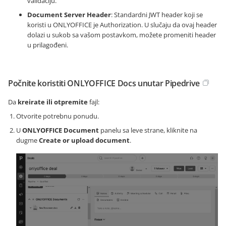
validaciju.
Document Server Header
: Standardni JWT header koji se
koristi u ONLYOFFICE je Authorization. U slučaju da ovaj header
dolazi u sukob sa vašom postavkom, možete promeniti header
u prilagođeni.
Počnite koristiti ONLYOFFICE Docs unutar Pipedrive
Da
kreirate ili otpremite
fajl:
Otvorite potrebnu ponudu.
U
ONLYOFFICE Document
panelu sa leve strane, kliknite na
dugme
Create or upload document
.