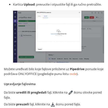
Kartica
Upload
: prevucite i otpustite fajl ili ga ručno pretražite.
Možete uređivati bilo koje fajlove priložene uz
Pipedrive
ponude koje
podržava ONLYOFFICE (pogledajte punu listu
ovde
).
Upravljanje fajlovima
Da biste
uredili ili pregledali
fajl, kliknite na
ikonu olovke pored
fajla.
Da biste
preuzeli
fajl, kliknite na
ikonu pored fajla.