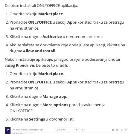
Da biste instalirali ONLYOFFICE aplikaciju:
Otvorite sekciju
Marketplace
.
Pronađite
ONLYOFFICE
u sekciji
Apps
koristeći traku za pretragu
na vrhu stranice.
Kliknite na dugme
Authorize
u otvorenom prozoru.
Ako se slažete sa dozvolama koje dodeljujete aplikaciji, kliknite na
dugme
Allow and Install
.
Nakon instalacije aplikacije, prilagodite njena podešavanja unutar
vašeg
Pipedrive
. Da biste to uradili:
Otvorite sekciju
Marketplace
.
Pronađite
ONLYOFFICE
u sekciji
Apps
koristeći traku za pretragu
na vrhu stranice.
Kliknite na dugme
Manage app
.
Kliknite na dugme
More options
pored stavke menija
ONLYOFFICE.
Kliknite na
Settings
u otvorenoj listi.