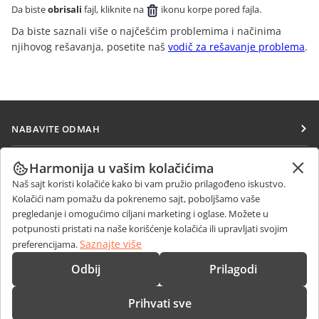
Da biste
obrisali
fajl, kliknite na
ikonu korpe pored fajla.
Da biste saznali više o najčešćim problemima i načinima
njihovog rešavanja, posetite naš
vodič za rešavanje problema
.
NABAVITE ODMAH
Docs
SARAĐUJTE
Harmonija u vašim kolačićima
DocSpace
Naš sajt koristi kolačiće kako bi vam pružio prilagođeno iskustvo.
Za doprinosioce
PRIMAJTE VESTI
Kolačići nam pomažu da pokrenemo sajt, poboljšamo vaše
Workspace
Za prevodioce
pregledanje i omogućimo ciljani marketing i oglase. Možete u
Blog
Konektori
potpunosti pristati na naše korišćenje kolačića ili upravljati svojim
DOBIJTE POMOĆ
Za influensere
Saznajte više
preferencijama.
Desktop aplikacije
Forum
Slobodna radna mesta
KONTAKTIRAJTE NAS
Odbij
Prilagodi
Mobilne aplikacije
Kursevi obuke
Pitanja o prodaji
sales@onlyoffice.com
onlyoffice.com
Prihvati sve
Vebinari
Upiti partnera
partners@onlyoffice.com
© Ascensio System SIA 2026. Sva prava zadržana