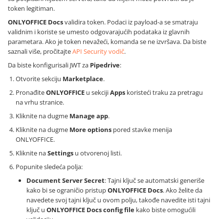
token legitiman.
ONLYOFFICE Docs
validira token. Podaci iz payload-a se smatraju
validnim i koriste se umesto odgovarajućih podataka iz glavnih
parametara. Ako je token nevažeći, komanda se ne izvršava. Da biste
saznali više, pročitajte
API Security vodič
.
Da biste konfigurisali JWT za
Pipedrive
:
Otvorite sekciju
Marketplace
.
Pronađite
ONLYOFFICE
u sekciji
Apps
koristeći traku za pretragu
na vrhu stranice.
Kliknite na dugme
Manage app
.
Kliknite na dugme
More options
pored stavke menija
ONLYOFFICE.
Kliknite na
Settings
u otvorenoj listi.
Popunite sledeća polja:
Document Server Secret
: Tajni ključ se automatski generiše
kako bi se ograničio pristup
ONLYOFFICE Docs
. Ako želite da
navedete svoj tajni ključ u ovom polju, takođe navedite isti tajni
ključ u
ONLYOFFICE Docs config file
kako biste omogućili