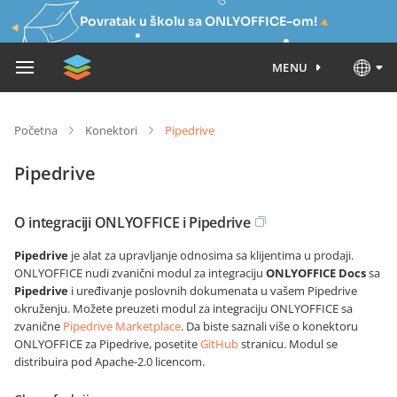
Povratak u školu sa ONLYOFFICE-om!
MENU
Početna
Konektori
Pipedrive
Pipedrive
O integraciji ONLYOFFICE i Pipedrive
Pipedrive
je alat za upravljanje odnosima sa klijentima u prodaji.
ONLYOFFICE nudi zvanični modul za integraciju
ONLYOFFICE Docs
sa
Pipedrive
i uređivanje poslovnih dokumenata u vašem Pipedrive
okruženju. Možete preuzeti modul za integraciju ONLYOFFICE sa
zvanične
Pipedrive Marketplace
. Da biste saznali više o konektoru
ONLYOFFICE za Pipedrive, posetite
GitHub
stranicu. Modul se
distribuira pod Apache-2.0 licencom.