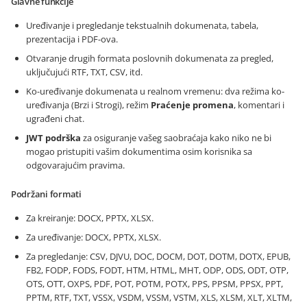
Glavne funkcije
Uređivanje i pregledanje tekstualnih dokumenata, tabela,
prezentacija i PDF-ova.
Otvaranje drugih formata poslovnih dokumenata za pregled,
uključujući RTF, TXT, CSV, itd.
Ko-uređivanje dokumenata u realnom vremenu: dva režima ko-
uređivanja (Brzi i Strogi), režim
Praćenje promena
, komentari i
ugrađeni chat.
JWT podrška
za osiguranje vašeg saobraćaja kako niko ne bi
mogao pristupiti vašim dokumentima osim korisnika sa
odgovarajućim pravima.
Podržani formati
Za kreiranje: DOCX, PPTX, XLSX.
Za uređivanje: DOCX, PPTX, XLSX.
Za pregledanje: CSV, DJVU, DOC, DOCM, DOT, DOTM, DOTX, EPUB,
FB2, FODP, FODS, FODT, HTM, HTML, MHT, ODP, ODS, ODT, OTP,
OTS, OTT, OXPS, PDF, POT, POTM, POTX, PPS, PPSM, PPSX, PPT,
PPTM, RTF, TXT, VSSX, VSDM, VSSM, VSTM, XLS, XLSM, XLT, XLTM,