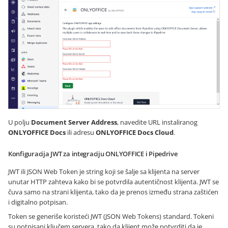
U polju
Document Server Address
, navedite URL instaliranog
ONLYOFFICE Docs
ili adresu
ONLYOFFICE Docs Cloud
.
Konfiguracija JWT za integraciju ONLYOFFICE i Pipedrive
JWT ili JSON Web Token je string koji se šalje sa klijenta na server
unutar HTTP zahteva kako bi se potvrdila autentičnost klijenta. JWT se
čuva samo na strani klijenta, tako da je prenos između strana zaštićen
i digitalno potpisan.
Token se generiše koristeći JWT (JSON Web Tokens) standard. Tokeni
su potpisani ključem servera, tako da klijent može potvrditi da je