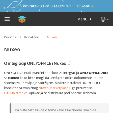
Povratak u školu sa ONLYOFFICE-om!
MENU
Početna
Konektori
Nuxeo
Nuxeo
O integraciji ONLYOFFICE i Nuxeo
ONLYOFFICE nudi zvanični konektor za integraciju
ONLYOFFICE Docs
sa
Nuxeo
kako biste mogli da uređujete office dokumente unutar
sistema za upravljanje sadržajem. Možete instalirati ONLYOFFICE
konektor sa zvaničnog
Nuxeo Marketplace
ili ga preuzeti sa
GitHub stranice
. Aplikacija se distribuira pod Apache licencom.
Da biste saznali više o tome kako funkcioniše i kako da