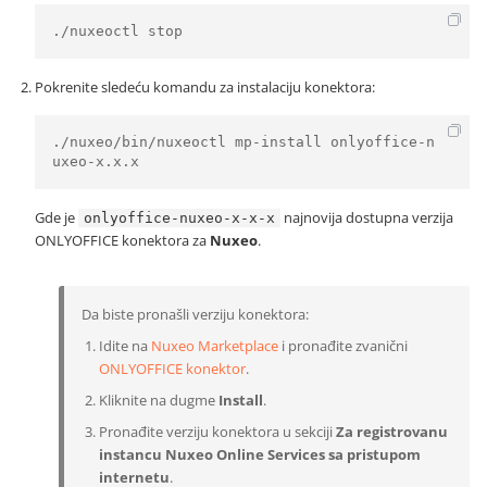
./nuxeoctl stop
Pokrenite sledeću komandu za instalaciju konektora:
./nuxeo/bin/nuxeoctl mp-install onlyoffice-n
uxeo-x.x.x
Gde je
najnovija dostupna verzija
onlyoffice-nuxeo-x-x-x
ONLYOFFICE konektora za
Nuxeo
.
Da biste pronašli verziju konektora:
Idite na
Nuxeo Marketplace
i pronađite zvanični
ONLYOFFICE konektor
.
Kliknite na dugme
Install
.
Pronađite verziju konektora u sekciji
Za registrovanu
instancu Nuxeo Online Services sa pristupom
internetu
.