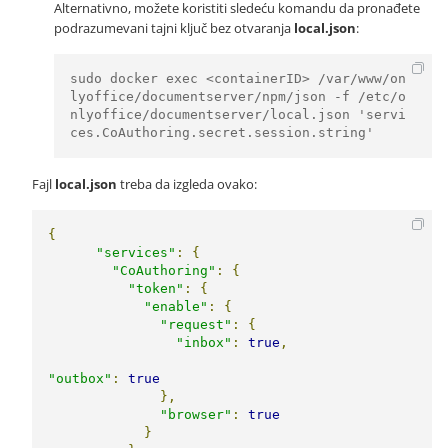
Alternativno, možete koristiti sledeću komandu da pronađete
podrazumevani tajni ključ bez otvaranja
local.json
:
sudo docker exec <containerID> /var/www/on
lyoffice/documentserver/npm/json -f /etc/o
nlyoffice/documentserver/local.json 'servi
ces.CoAuthoring.secret.session.string'
Fajl
local.json
treba da izgleda ovako:
{
"services"
:
{
"CoAuthoring"
:
{
"token"
:
{
"enable"
:
{
"request"
:
{
"inbox"
:
true
,
"outbox"
:
true
},
"browser"
:
true
}