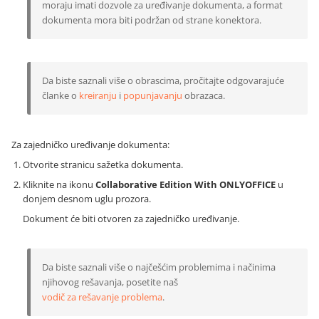
moraju imati dozvole za uređivanje dokumenta, a format
dokumenta mora biti podržan od strane konektora.
Da biste saznali više o obrascima, pročitajte odgovarajuće
članke o
kreiranju
i
popunjavanju
obrazaca.
Za zajedničko uređivanje dokumenta:
Otvorite stranicu sažetka dokumenta.
Kliknite na ikonu
Collaborative Edition With ONLYOFFICE
u
donjem desnom uglu prozora.
Dokument će biti otvoren za zajedničko uređivanje.
Da biste saznali više o najčešćim problemima i načinima
njihovog rešavanja, posetite naš
vodič za rešavanje problema
.