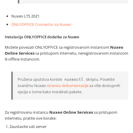
Nuxeo LTS 2021
ONLYOFFICE Connector za Nuxeo
Instalacija ONLYOFFICE dodatka za Nuxeo
Možete povezati ONLYOFFICE sa registrovanom instancom
Nuxeo
Online Services
sa pristupom internetu, neregistrovanom instancom
ili offline instancom.
Pružena uputstva koriste
skriptu. Posetite
nuxeoctl
zvaničnu Nuxeo
stranicu dokumentacije
za više dostupnih
opcija o tome kako instalirati pakete.
Za registrovanu instancu
Nuxeo Online Services
sa pristupom
internetu, pratite ove korake:
Zaustavite vaš server