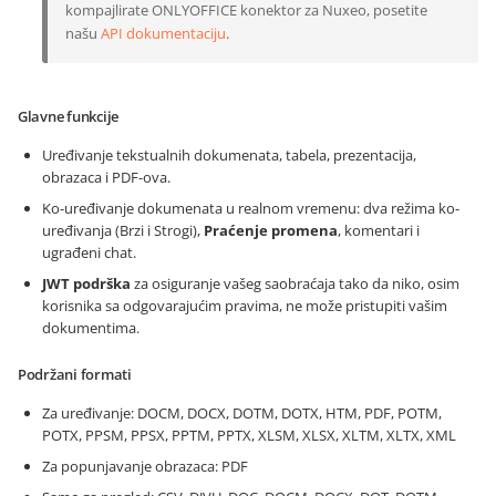
kompajlirate ONLYOFFICE konektor za Nuxeo, posetite
našu
API dokumentaciju
.
Glavne funkcije
Uređivanje tekstualnih dokumenata, tabela, prezentacija,
obrazaca i PDF-ova.
Ko-uređivanje dokumenata u realnom vremenu: dva režima ko-
uređivanja (Brzi i Strogi),
Praćenje promena
, komentari i
ugrađeni chat.
JWT podrška
za osiguranje vašeg saobraćaja tako da niko, osim
korisnika sa odgovarajućim pravima, ne može pristupiti vašim
dokumentima.
Podržani formati
Za uređivanje: DOCM, DOCX, DOTM, DOTX, HTM, PDF, POTM,
POTX, PPSM, PPSX, PPTM, PPTX, XLSM, XLSX, XLTM, XLTX, XML
Za popunjavanje obrazaca: PDF