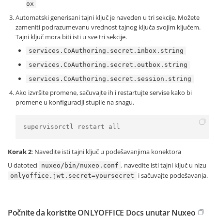
ox
Automatski generisani tajni ključ je naveden u tri sekcije. Možete
zameniti podrazumevanu vrednost tajnog ključa svojim ključem.
Tajni ključ mora biti isti u sve tri sekcije.
services.CoAuthoring.secret.inbox.string
services.CoAuthoring.secret.outbox.string
services.CoAuthoring.secret.session.string
Ako izvršite promene, sačuvajte ih i restartujte servise kako bi
promene u konfiguraciji stupile na snagu.
supervisorctl restart all
Korak 2
: Navedite isti tajni ključ u podešavanjima konektora
U datoteci
, navedite isti tajni ključ u nizu
nuxeo/bin/nuxeo.conf
i sačuvajte podešavanja.
onlyoffice.jwt.secret=yoursecret
Počnite da koristite ONLYOFFICE Docs unutar Nuxeo