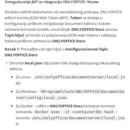
Omogućavanje JWT za integraciju ONLYOFFICE i Nuxeo
Da biste zaštitili dokumente od neovlašćenog pristupa, ONLYOFFICE
editori koriste JSON Web Token (JWT).
Token
se dodaje u
konfiguraciju prilikom inicijalizacije Document Editora i tokom
razmene komandi između unutrašnjih
ONLYOFFICE Docs
servisa.
Tajni ključ
se koristi za potpisivanje JSON web tokena i validaciju
tokena prilikom zahteva ka
ONLYOFFICE Docs
.
Korak 1
: Pronađite vaš tajni ključ u
konfiguracionom fajlu
ONLYOFFICE Docs
Otvorite
local.json
fajl putem bilo kojeg dostupnog tekstualnog
editora.
Za Linux -
/etc/onlyoffice/documentserver/local.js
on
Za Windows -
%ProgramFiles%\ONLYOFFICE\DocumentSe
rver\config\local.json
Za Docker – uđite u
ONLYOFFICE Docs
kontejner koristeći
komandu
i
docker exec -it <containerID> bash
otvorite
/etc/onlyoffice/documentserver/local.jso
n