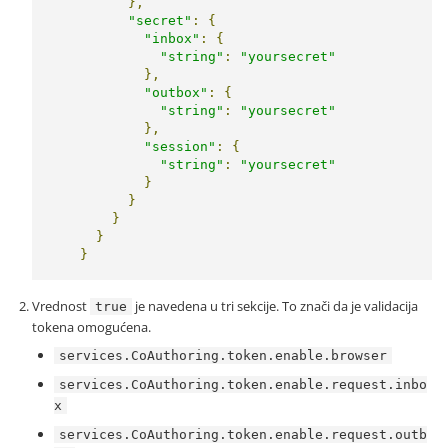
},
"secret"
:
{
"inbox"
:
{
"string"
:
"yoursecret"
},
"outbox"
:
{
"string"
:
"yoursecret"
},
"session"
:
{
"string"
:
"yoursecret"
}
}
}
}
}
Vrednost
je navedena u tri sekcije. To znači da je validacija
true
tokena omogućena.
services.CoAuthoring.token.enable.browser
services.CoAuthoring.token.enable.request.inbo
x
services.CoAuthoring.token.enable.request.outb