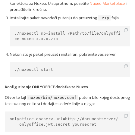
konektora za Nuxeo. U suprotnom, posetite
Nuxeo Marketplace
i
pronađite link ručno.
Instalirajte paket navodeći putanju do preuzetog
fajla
.zip
./nuxeoctl mp-install /Path/to/file/onlyoffi
ce-nuxeo-x.x.x.zip
Nakon što je paket preuzet i instaliran, pokrenite vaš server
./nuxeoctl start
Konfigurisanje ONLYOFFICE dodatka za Nuxeo
Otvorite fajl
putem bilo kojeg dostupnog
nuxeo/bin/nuxeo.conf
tekstualnog editora i dodajte sledeće linije u njega:
onlyoffice.docserv.url=http://documentserver/

    onlyoffice.jwt.secret=yoursecret