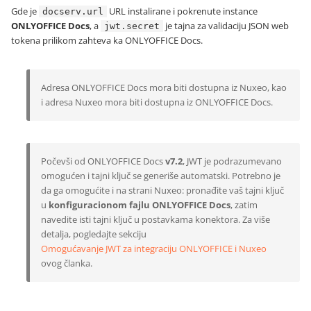
Gde je
URL instalirane i pokrenute instance
docserv.url
ONLYOFFICE Docs
, a
je tajna za validaciju JSON web
jwt.secret
tokena prilikom zahteva ka ONLYOFFICE Docs.
Adresa ONLYOFFICE Docs mora biti dostupna iz Nuxeo, kao
i adresa Nuxeo mora biti dostupna iz ONLYOFFICE Docs.
Počevši od ONLYOFFICE Docs
v7.2
, JWT je podrazumevano
omogućen i tajni ključ se generiše automatski. Potrebno je
da ga omogućite i na strani Nuxeo: pronađite vaš tajni ključ
u
konfiguracionom fajlu ONLYOFFICE Docs
, zatim
navedite isti tajni ključ u postavkama konektora. Za više
detalja, pogledajte sekciju
Omogućavanje JWT za integraciju ONLYOFFICE i Nuxeo
ovog članka.