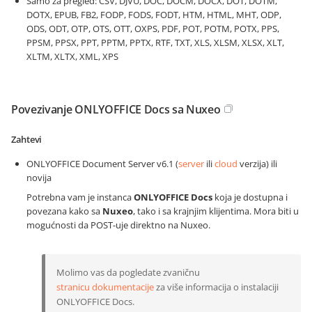
Samo za pregled: CSV, DJVU, DOC, DOCM, DOCX, DOT, DOTM,
DOTX, EPUB, FB2, FODP, FODS, FODT, HTM, HTML, MHT, ODP,
ODS, ODT, OTP, OTS, OTT, OXPS, PDF, POT, POTM, POTX, PPS,
PPSM, PPSX, PPT, PPTM, PPTX, RTF, TXT, XLS, XLSM, XLSX, XLT,
XLTM, XLTX, XML, XPS
Povezivanje ONLYOFFICE Docs sa Nuxeo
Zahtevi
ONLYOFFICE Document Server v6.1 (
server
ili
cloud
verzija) ili
novija
Potrebna vam je instanca
ONLYOFFICE Docs
koja je dostupna i
povezana kako sa
Nuxeo
, tako i sa krajnjim klijentima. Mora biti u
mogućnosti da POST-uje direktno na Nuxeo.
Molimo vas da pogledate zvaničnu
stranicu dokumentacije
za više informacija o instalaciji
ONLYOFFICE Docs.