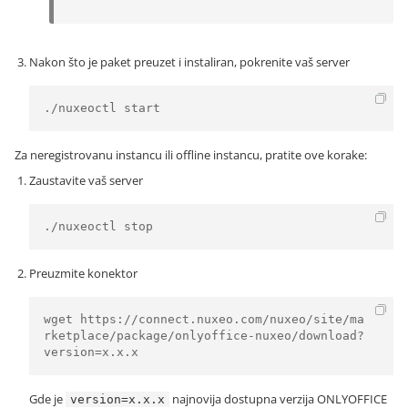
Nakon što je paket preuzet i instaliran, pokrenite vaš server
./nuxeoctl start
Za neregistrovanu instancu ili offline instancu, pratite ove korake:
Zaustavite vaš server
./nuxeoctl stop
Preuzmite konektor
wget https://connect.nuxeo.com/nuxeo/site/ma
rketplace/package/onlyoffice-nuxeo/download?
version=x.x.x 
Gde je
najnovija dostupna verzija ONLYOFFICE
version=x.x.x