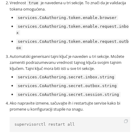
Vrednost
je navedena u tri sekcije. To znači da je validacija
true
tokena omogućena.
services.CoAuthoring.token.enable.browser
services.CoAuthoring.token.enable.request.inbo
x
services.CoAuthoring.token.enable.request.outb
ox
Automatski generisani tajni ključ je naveden u tri sekcije. Možete
zameniti podrazumevanu vrednost tajnog ključa svojim tajnim
ključem. Tajni ključ mora biti isti u sve tri sekcije.
services.CoAuthoring.secret.inbox.string
services.CoAuthoring.secret.outbox.string
services.CoAuthoring.secret.session.string
Ako napravite izmene, sačuvajte ih i restartujte servise kako bi
promene u konfiguraciji stupile na snagu.
supervisorctl restart all