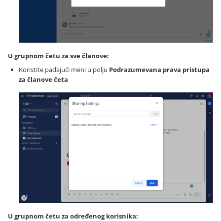
U grupnom četu za sve članove:
Koristite padajući meni u polju
Podrazumevana prava pristupa
za članove četa
U grupnom četu za određenog korisnika: