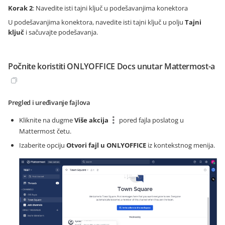
Korak 2
: Navedite isti tajni ključ u podešavanjima konektora
U podešavanjima konektora, navedite isti tajni ključ u polju
Tajni
ključ
i sačuvajte podešavanja.
Počnite koristiti ONLYOFFICE Docs unutar Mattermost-a
Pregled i uređivanje fajlova
Kliknite na dugme
Više akcija
pored fajla poslatog u
Mattermost četu.
Izaberite opciju
Otvori fajl u ONLYOFFICE
iz kontekstnog menija.