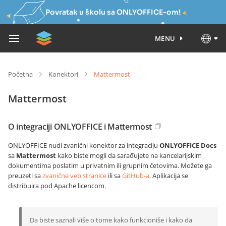
Povratak u školu sa ONLYOFFICE-om!
MENU
Početna
Konektori
Mattermost
Mattermost
O integraciji ONLYOFFICE i Mattermost
ONLYOFFICE nudi zvanični konektor za integraciju
ONLYOFFICE Docs
sa
Mattermost
kako biste mogli da sarađujete na kancelarijskim
dokumentima poslatim u privatnim ili grupnim četovima. Možete ga
preuzeti sa
zvanične veb stranice
ili sa
GitHub-a
. Aplikacija se
distribuira pod Apache licencom.
Da biste saznali više o tome kako funkcioniše i kako da