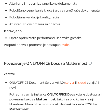
Ažurirane i modernizovane ikone dokumenata
Poboljšano generisanje ključa šarda za uređivače dokumenata
Poboljšana validacija konfiguracije
Ažurirani stilovi prozora za dozvole
Ispravljeno
Opšta optimizacija performansi i ispravke grešaka
Potpuni dnevnik promena je dostupan
ovde
.
Povezivanje ONLYOFFICE Docs sa Mattermost
Zahtevi
ONLYOFFICE Document Server v6.4.0 (
server
ili
cloud
verzija) ili
noviji
Potrebna vam je instanca
ONLYOFFICE Docs
koja je dostupna i
povezana kako sa
Mattermost
, tako i sa bilo kojim krajnjim
klijentima. Mora biti u mogućnosti da direktno šalje POST ka
Mattermost
.