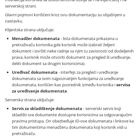
serverskoj strani.
Glavni pojmovi korišćeni kroz ovu dokumentaciju su objašnjeni u
nastavku.
Klijentska strana uključuje:
Menadžer dokumenata
- lista dokumenata prikazana u
pretraživaču korisnika gde korisnik može izabrati željeni
dokument i izvršiti neke radnje sa njim (u zavisnosti od dodeljenih
prava, korisnik može otvoriti dokument za pregled ili uređivanje,
deliti dokument sa drugim korisnicima).
Uređivač dokumenata
- interfejs za pregled i uređivanje
dokumenata sa svim najpoznatijim funkcijama za uređivanje
dokumenata, korišćen kao posrednik između korisnika i
servisa
za uređivanje dokumenata
.
Serverska strana uključuje:
Servis za skladištenje dokumenata
- serverski servis koji
skladišti sve dokumente dostupne korisnicima sa odgovarajućim
pravima pristupa. On obezbeđuje ID-ove dokumenata i linkove ka
tim dokumentima menadžeru dokumenata koji korisnik vidi u
pretraživaču.