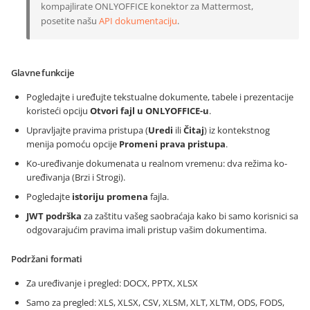
kompajlirate ONLYOFFICE konektor za Mattermost,
posetite našu
API dokumentaciju
.
Glavne funkcije
Pogledajte i uređujte tekstualne dokumente, tabele i prezentacije
koristeći opciju
Otvori fajl u ONLYOFFICE-u
.
Upravljajte pravima pristupa (
Uredi
ili
Čitaj
) iz kontekstnog
menija pomoću opcije
Promeni prava pristupa
.
Ko-uređivanje dokumenata u realnom vremenu: dva režima ko-
uređivanja (Brzi i Strogi).
Pogledajte
istoriju promena
fajla.
JWT podrška
za zaštitu vašeg saobraćaja kako bi samo korisnici sa
odgovarajućim pravima imali pristup vašim dokumentima.
Podržani formati
Za uređivanje i pregled: DOCX, PPTX, XLSX
Samo za pregled: XLS, XLSX, CSV, XLSM, XLT, XLTM, ODS, FODS,