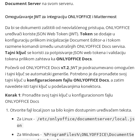
Document Server
na svom serveru.
Omogućavanje JWT za integraciju ONLYOFFICE i Mattermost
Da bi se dokumenti zaštitili od neovlašćenog pristupa, ONLYOFFICE
uređivači koriste JSON Web Token (JWT).
Token
se dodaje u
konfiguraciju prilikom inicijalizacije Document Editor-a i tokom
razmene komandi između unutrašnjih ONLYOFFICE Docs servisa.
Tajni ključ
se koristi za potpisivanje JSON web tokena i validaciju
tokena prilikom zahteva ka
ONLYOFFICE Docs
.
Počevši od ONLYOFFICE Docs
v7.2
, JWT je podrazumevano omogućen
i tajni ključ se automatski generiše. Potrebno je da pronađete svoj
tajni ključ u
konfiguracionom fajlu ONLYOFFICE Docs
, a zatim
navedete isti tajni ključ u podešavanjima konektora.
Korak 1
: Pronađite svoj tajni ključ u konfiguracionom fajlu
ONLYOFFICE Docs
Otvorite fajl local.json sa bilo kojim dostupnim uređivačem teksta.
Za Linux -
/etc/onlyoffice/documentserver/local.js
on
Za Windows -
%ProgramFiles%\ONLYOFFICE\DocumentSe