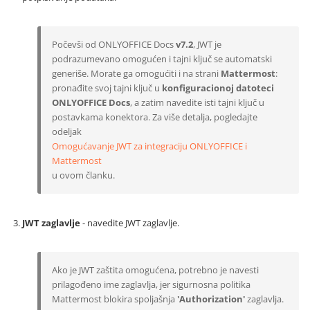
Počevši od ONLYOFFICE Docs
v7.2
, JWT je
podrazumevano omogućen i tajni ključ se automatski
generiše. Morate ga omogućiti i na strani
Mattermost
:
pronađite svoj tajni ključ u
konfiguracionoj datoteci
ONLYOFFICE Docs
, a zatim navedite isti tajni ključ u
postavkama konektora. Za više detalja, pogledajte
odeljak
Omogućavanje JWT za integraciju ONLYOFFICE i
Mattermost
u ovom članku.
JWT zaglavlje
- navedite JWT zaglavlje.
Ako je JWT zaštita omogućena, potrebno je navesti
prilagođeno ime zaglavlja, jer sigurnosna politika
Mattermost blokira spoljašnja
'Authorization'
zaglavlja.