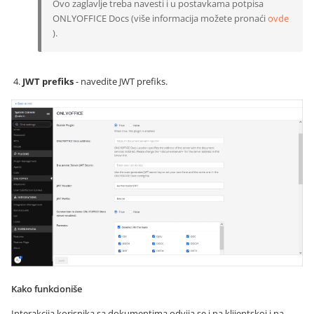
Ovo zaglavlje treba navesti i u postavkama potpisa
ONLYOFFICE Docs (više informacija možete pronaći
ovde
).
JWT prefiks
- navedite JWT prefiks.
Kako funkcioniše
Interakcija korisnika sa dokumentima odvija se i na klijentskoj i na