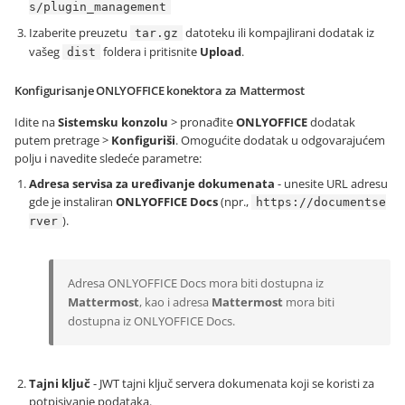
s/plugin_management
Izaberite preuzetu
datoteku ili kompajlirani dodatak iz
tar.gz
vašeg
foldera i pritisnite
Upload
.
dist
Konfigurisanje ONLYOFFICE konektora za Mattermost
Idite na
Sistemsku konzolu
> pronađite
ONLYOFFICE
dodatak
putem pretrage >
Konfiguriši
. Omogućite dodatak u odgovarajućem
polju i navedite sledeće parametre:
Adresa servisa za uređivanje dokumenata
- unesite URL adresu
gde je instaliran
ONLYOFFICE Docs
(npr.,
https://documentse
).
rver
Adresa ONLYOFFICE Docs mora biti dostupna iz
Mattermost
, kao i adresa
Mattermost
mora biti
dostupna iz ONLYOFFICE Docs.
Tajni ključ
- JWT tajni ključ servera dokumenata koji se koristi za
potpisivanje podataka.