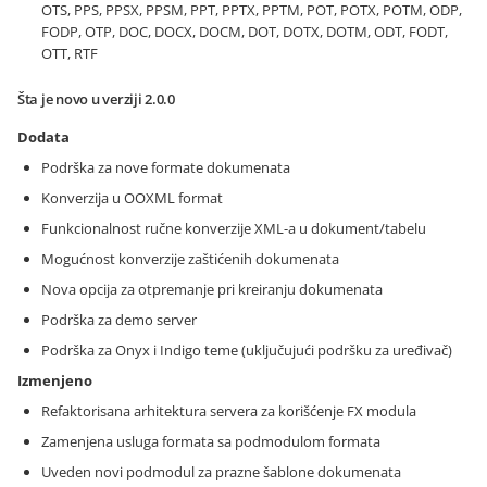
OTS, PPS, PPSX, PPSM, PPT, PPTX, PPTM, POT, POTX, POTM, ODP,
FODP, OTP, DOC, DOCX, DOCM, DOT, DOTX, DOTM, ODT, FODT,
OTT, RTF
Šta je novo u verziji 2.0.0
Dodata
Podrška za nove formate dokumenata
Konverzija u OOXML format
Funkcionalnost ručne konverzije XML-a u dokument/tabelu
Mogućnost konverzije zaštićenih dokumenata
Nova opcija za otpremanje pri kreiranju dokumenata
Podrška za demo server
Podrška za Onyx i Indigo teme (uključujući podršku za uređivač)
Izmenjeno
Refaktorisana arhitektura servera za korišćenje FX modula
Zamenjena usluga formata sa podmodulom formata
Uveden novi podmodul za prazne šablone dokumenata