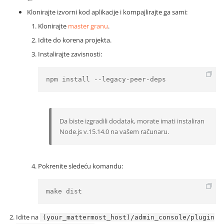
Klonirajte izvorni kod aplikacije i kompajlirajte ga sami:
Klonirajte
master granu
.
Idite do korena projekta.
Instalirajte zavisnosti:
npm install --legacy-peer-deps
Da biste izgradili dodatak, morate imati instaliran
Node.js v.15.14.0 na vašem računaru.
Pokrenite sledeću komandu:
make dist
Idite na
(your_mattermost_host)/admin_console/plugin