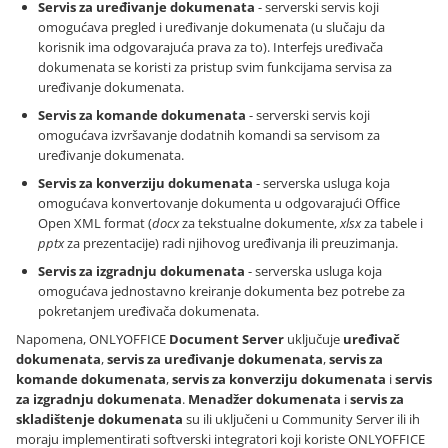
Servis za uređivanje dokumenata
- serverski servis koji
omogućava pregled i uređivanje dokumenata (u slučaju da
korisnik ima odgovarajuća prava za to). Interfejs uređivača
dokumenata se koristi za pristup svim funkcijama servisa za
uređivanje dokumenata.
Servis za komande dokumenata
- serverski servis koji
omogućava izvršavanje dodatnih komandi sa servisom za
uređivanje dokumenata.
Servis za konverziju dokumenata
- serverska usluga koja
omogućava konvertovanje dokumenta u odgovarajući Office
Open XML format (
docx
za tekstualne dokumente,
xlsx
za tabele i
pptx
za prezentacije) radi njihovog uređivanja ili preuzimanja.
Servis za izgradnju dokumenata
- serverska usluga koja
omogućava jednostavno kreiranje dokumenta bez potrebe za
pokretanjem uređivača dokumenata.
Napomena, ONLYOFFICE
Document Server
uključuje
uređivač
dokumenata
,
servis za uređivanje dokumenata
,
servis za
komande dokumenata
,
servis za konverziju dokumenata
i
servis
za izgradnju dokumenata
.
Menadžer dokumenata
i
servis za
skladištenje dokumenata
su ili uključeni u Community Server ili ih
moraju implementirati softverski integratori koji koriste ONLYOFFICE