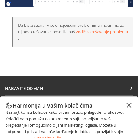
Da biste saznali više o najčešćim problemima i načinima za
njihovo rešavanje, posetite naš
vodič za rešavanje problema
.
NABAVITE ODMAH
Docs
SARAĐUJTE
Harmonija u vašim kolačićima
DocSpace
Naš sajt koristi kolačiće kako bi vam pružio prilagođeno iskustvo.
Za doprinosioce
PRIMAJTE VESTI
Kolačići nam pomažu da pokrenemo sajt, poboljšamo vaše
Workspace
Za prevodioce
pregledanje i omogućimo ciljani marketing i oglase. Možete u
Blog
Konektori
potpunosti pristati na naše korišćenje kolačića ili upravljati svojim
DOBIJTE POMOĆ
Za influensere