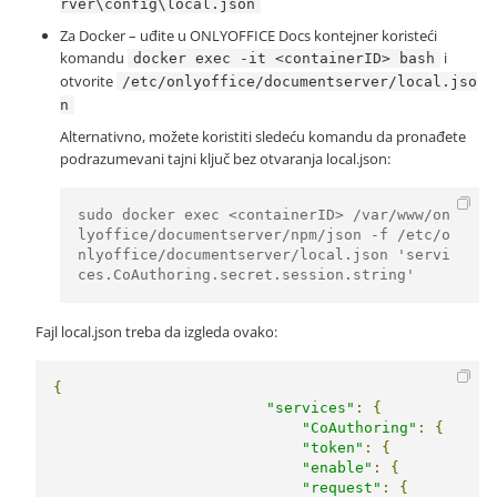
rver\config\local.json
Za Docker – uđite u ONLYOFFICE Docs kontejner koristeći
komandu
i
docker exec -it <containerID> bash
otvorite
/etc/onlyoffice/documentserver/local.jso
n
Alternativno, možete koristiti sledeću komandu da pronađete
podrazumevani tajni ključ bez otvaranja local.json:
sudo docker exec <containerID> /var/www/on
lyoffice/documentserver/npm/json -f /etc/o
nlyoffice/documentserver/local.json 'servi
ces.CoAuthoring.secret.session.string'
Fajl local.json treba da izgleda ovako:
{
"services"
:
{
"CoAuthoring"
:
{
"token"
:
{
"enable"
:
{
"request"
:
{