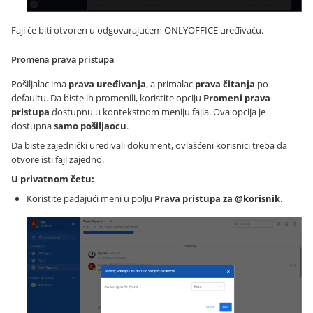
Fajl će biti otvoren u odgovarajućem ONLYOFFICE uređivaču.
Promena prava pristupa
Pošiljalac ima
prava uređivanja
, a primalac
prava čitanja
po
defaultu. Da biste ih promenili, koristite opciju
Promeni prava
pristupa
dostupnu u kontekstnom meniju fajla. Ova opcija je
dostupna
samo pošiljaocu
.
Da biste zajednički uređivali dokument, ovlašćeni korisnici treba da
otvore isti fajl zajedno.
U privatnom četu:
Koristite padajući meni u polju
Prava pristupa za @korisnik
.