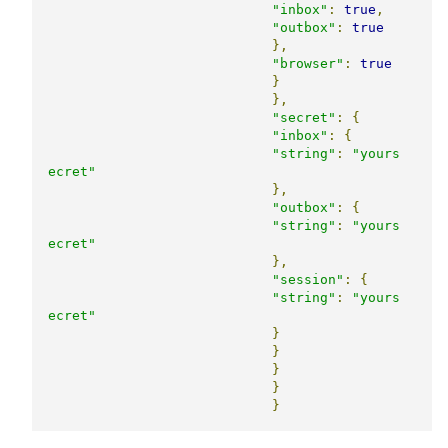
"inbox"
:
true
,
"outbox"
:
true
},
"browser"
:
true
}
},
"secret"
:
{
"inbox"
:
{
"string"
:
"yours
ecret"
},
"outbox"
:
{
"string"
:
"yours
ecret"
},
"session"
:
{
"string"
:
"yours
ecret"
}
}
}
}
}