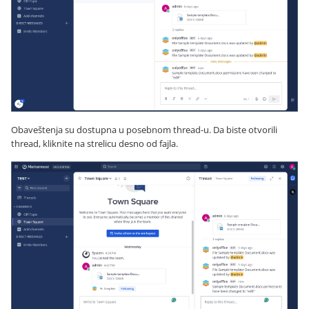
Obaveštenja su dostupna u posebnom thread-u. Da biste otvorili
thread, kliknite na strelicu desno od fajla.