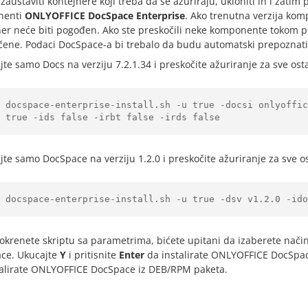
zaustaviti kontejnere koji treba da se ažuriraju, ukloniti ih i zatim
nenti
ONLYOFFICE DocSpace Enterprise
. Ako trenutna verzija kom
er neće biti pogođen. Ako ste preskočili neke komponente tokom pr
čene. Podaci DocSpace-a bi trebalo da budu automatski prepoznati
jte samo Docs na verziju 7.2.1.34 i preskočite ažuriranje za sve os
h docspace-enterprise-install.sh -u true -docsi onlyoffic
 true -ids false -irbt false -irds false
jte samo DocSpace na verziju 1.2.0 i preskočite ažuriranje za sve 
 docspace-enterprise-install.sh -u true -dsv v1.2.0 -ido
krenete skriptu sa parametrima, bićete upitani da izaberete način 
ce. Ukucajte
Y
i pritisnite
Enter
da instalirate ONLYOFFICE DocSpac
talirate ONLYOFFICE DocSpace iz DEB/RPM paketa.