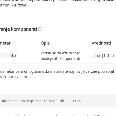
etrom
.
-u true
ranje komponenti
metar
Opis
Vrednosti
koristi se za ažuriranje
--update
true|false
postojećih komponenti
arametar vam omogućava da instalirate najnovije verzije potrebn
računaru zastarele.
 docspace-enterprise-install.sh -u true