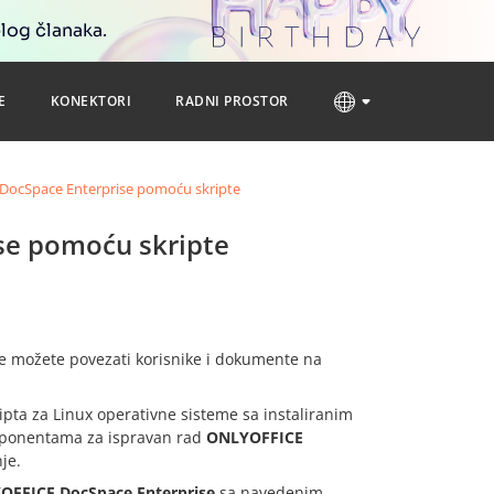
blog članaka.
E
KONEKTORI
RADNI PROSTOR
DocSpace Enterprise pomoću skripte
se pomoću skripte
e možete povezati korisnike i dokumente na
ipta za Linux operativne sisteme sa instaliranim
omponentama za ispravan rad
ONLYOFFICE
je.
OFFICE DocSpace Enterprise
sa navedenim