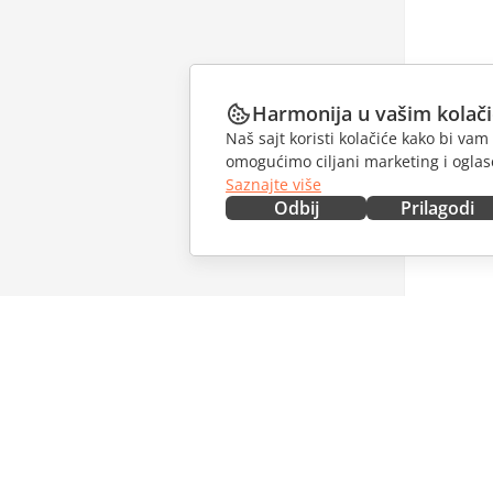
Harmonija u vašim kolač
Naš sajt koristi kolačiće kako bi v
omogućimo ciljani marketing i oglase
Saznajte više
Odbij
Prilagodi
NABAVITE ODMAH
SARAĐU
Docs
Za dopri
DocSpace
Za prevo
Workspace
Za influe
Konektori
Slobodna