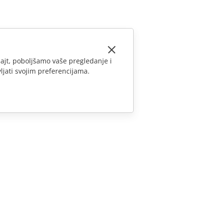
ajt, poboljšamo vaše pregledanje i
ljati svojim preferencijama.
KONTAKTIRAJTE NAS
Pitanja o prodaji
sales@onlyoffice.com
Upiti partnera
partners@onlyoffice.com
Upiti medija
press@onlyoffice.com
Zatraži poziv