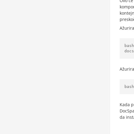
Ovo će 
kompo
kontejn
presko
Ažurira
bas
docs
Ažurira
bash
Kada po
DocSpa
da ins