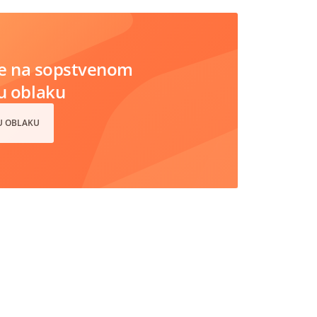
e na sopstvenom
 u oblaku
 U OBLAKU