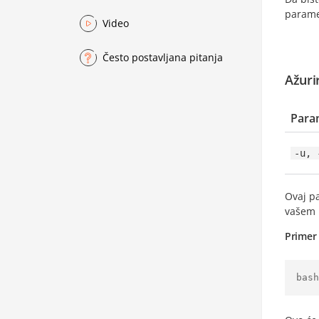
param
Video
Često postavljana pitanja
Ažuri
Para
-u, 
Ovaj p
vašem 
Primer
bash