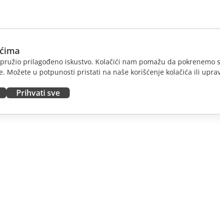
ićima
am pružio prilagođeno iskustvo. Kolačići nam pomažu da pokrenemo s
. Možete u potpunosti pristati na naše korišćenje kolačića ili uprav
Prihvati sve
JTE
DOBIJTE POMOĆ
nosioce
Forum
dioce
Kursevi obuke
nsere
Vebinari
 radna mesta
Bele knjige