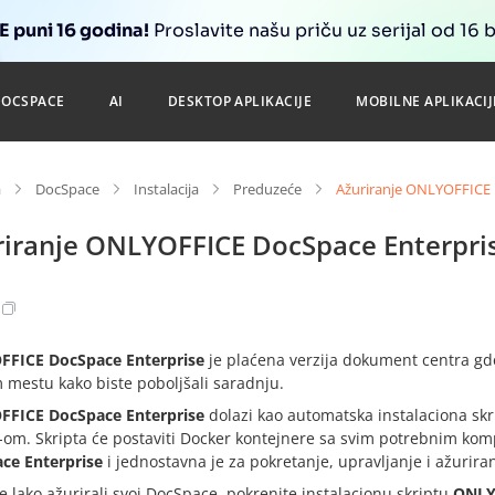
 puni 16 godina!
Proslavite našu priču uz serijal od 16 
DOCSPACE
AI
DESKTOP APLIKACIJE
MOBILNE APLIKACIJ
a
DocSpace
Instalacija
Preduzeće
Ažuriranje ONLYOFFICE 
riranje ONLYOFFICE DocSpace Enterpri
FICE DocSpace Enterprise
je
plaćena
verzija dokument centra gd
 mestu kako biste poboljšali saradnju.
FICE DocSpace Enterprise
dolazi kao automatska instalaciona skr
-om. Skripta će postaviti Docker kontejnere sa svim potrebnim k
ce Enterprise
i jednostavna je za pokretanje, upravljanje i ažuriran
e lako ažurirali svoj DocSpace, pokrenite instalacionu skriptu
ONLY