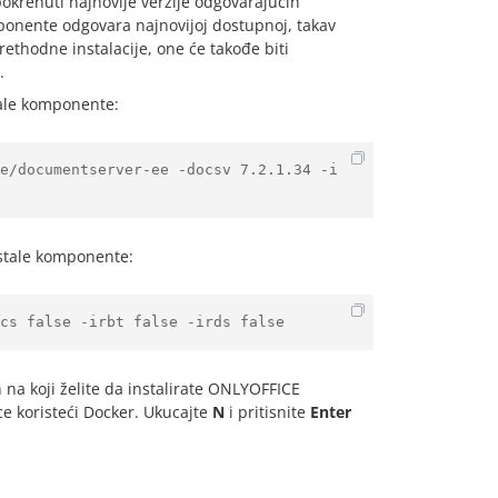
 pokrenuti najnovije verzije odgovarajućih
ponente odgovara najnovijoj dostupnoj, takav
ethodne instalacije, one će takođe biti
.
tale komponente:
e/documentserver-ee -docsv 7.2.1.34 -i
ostale komponente:
cs false -irbt false -irds false
na koji želite da instalirate ONLYOFFICE
e koristeći Docker. Ukucajte
N
i pritisnite
Enter