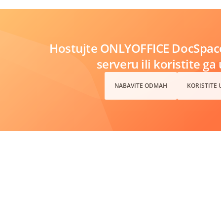
Hostujte ONLYOFFICE DocSpac
serveru ili koristite ga
NABAVITE ODMAH
KORISTITE