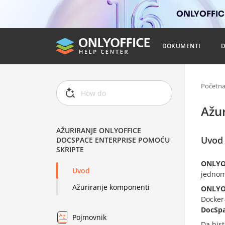
ONLYOFFICE
DOKUMENTI
Početn
Ažu
AŽURIRANJE ONLYOFFICE
Uvod
DOCSPACE ENTERPRISE POMOĆU
SKRIPTE
ONLYOF
Uvod
jednom
Ažuriranje komponenti
ONLYOF
Docker
DocSpa
Pojmovnik
Da bist