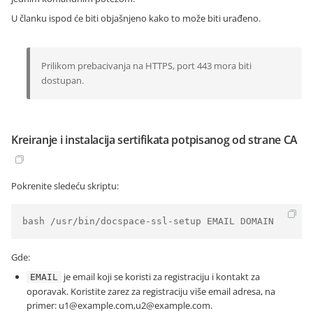
U članku ispod će biti objašnjeno kako to može biti urađeno.
Prilikom prebacivanja na HTTPS, port 443 mora biti
dostupan.
Kreiranje i instalacija sertifikata potpisanog od strane CA
Pokrenite sledeću skriptu:
bash /usr/bin/docspace-ssl-setup EMAIL DOMAIN
Gde:
je email koji se koristi za registraciju i kontakt za
EMAIL
oporavak. Koristite zarez za registraciju više email adresa, na
primer: u1@example.com,u2@example.com.