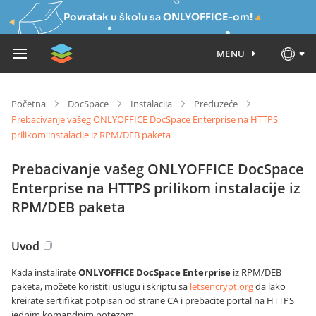
Povratak u školu sa ONLYOFFICE-om!
MENU
Početna
DocSpace
Instalacija
Preduzeće
Prebacivanje vašeg ONLYOFFICE DocSpace Enterprise na HTTPS
prilikom instalacije iz RPM/DEB paketa
Prebacivanje vašeg ONLYOFFICE DocSpace
Enterprise na HTTPS prilikom instalacije iz
RPM/DEB paketa
Uvod
Kada instalirate
ONLYOFFICE DocSpace Enterprise
iz RPM/DEB
paketa, možete koristiti uslugu i skriptu sa
letsencrypt.org
da lako
kreirate sertifikat potpisan od strane CA i prebacite portal na HTTPS
jednim komandnim potezom.