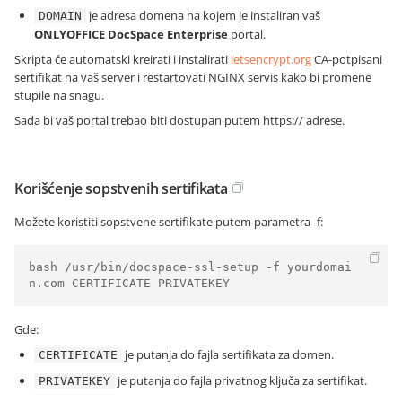
je adresa domena na kojem je instaliran vaš
DOMAIN
ONLYOFFICE DocSpace Enterprise
portal.
Skripta će automatski kreirati i instalirati
letsencrypt.org
CA-potpisani
sertifikat na vaš server i restartovati NGINX servis kako bi promene
stupile na snagu.
Sada bi vaš portal trebao biti dostupan putem
https://
adrese.
Korišćenje sopstvenih sertifikata
Možete koristiti sopstvene sertifikate putem parametra -f:
bash /usr/bin/docspace-ssl-setup -f yourdomai
n.com CERTIFICATE PRIVATEKEY
Gde:
je putanja do fajla sertifikata za domen.
CERTIFICATE
je putanja do fajla privatnog ključa za sertifikat.
PRIVATEKEY