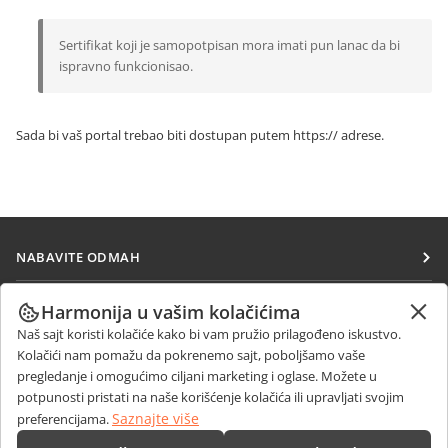
Sertifikat koji je samopotpisan mora imati pun lanac da bi
ispravno funkcionisao.
Sada bi vaš portal trebao biti dostupan putem
https://
adrese.
NABAVITE ODMAH
Docs
SARAĐUJTE
Harmonija u vašim kolačićima
DocSpace
Naš sajt koristi kolačiće kako bi vam pružio prilagođeno iskustvo.
Za doprinosioce
PRIMAJTE VESTI
Kolačići nam pomažu da pokrenemo sajt, poboljšamo vaše
Workspace
Za prevodioce
pregledanje i omogućimo ciljani marketing i oglase. Možete u
Blog
Konektori
potpunosti pristati na naše korišćenje kolačića ili upravljati svojim
DOBIJTE POMOĆ
Za influensere
Saznajte više
preferencijama.
Desktop aplikacije
Forum
Slobodna radna mesta