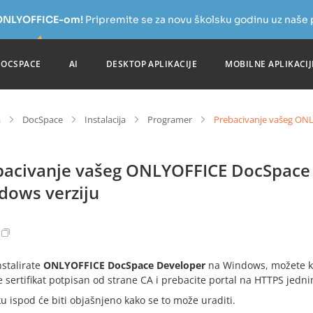
a ONLYOFFICE-om!
Pripremite se za novu školsku godinu uz naše
DOCSPACE
AI
DESKTOP APLIKACIJE
MOBILNE APLIKACIJ
a
DocSpace
Instalacija
Programer
Prebacivanje vašeg ON
bacivanje vašeg ONLYOFFICE DocSpace
dows verziju
nstalirate
ONLYOFFICE DocSpace Developer
na Windows, možete ko
te sertifikat potpisan od strane CA i prebacite portal na HTTPS j
u ispod će biti objašnjeno kako se to može uraditi.