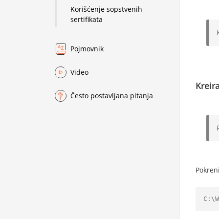
Korišćenje sopstvenih
sertifikata
Pojmovnik
Video
Kreira
Često postavljana pitanja
Pokren
C:\W