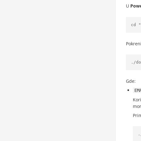
U
Powe
cd "
Pokreni
./do
Gde:
EM
Kor
mor
Pri
.