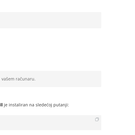
na vašem računaru.
ll
je instaliran na sledećoj putanji: