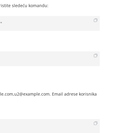
koristite sledeću komandu:
"
mple.com,u2@example.com. Email adrese korisnika