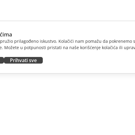
ićima
am pružio prilagođeno iskustvo. Kolačići nam pomažu da pokrenemo s
. Možete u potpunosti pristati na naše korišćenje kolačića ili uprav
Prihvati sve
JTE
DOBIJTE POMOĆ
nosioce
Forum
dioce
Kursevi obuke
nsere
Vebinari
 radna mesta
Bele knjige