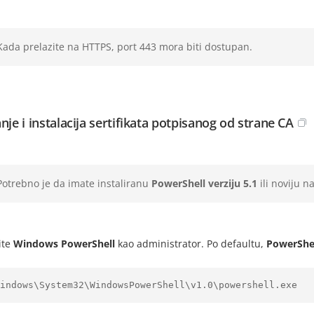
Kada prelazite na HTTPS, port 443 mora biti dostupan.
nje i instalacija sertifikata potpisanog od strane CA
Potrebno je da imate instaliranu
PowerShell verziju 5.1
ili noviju 
ite
Windows PowerShell
kao administrator. Po defaultu,
PowerShe
indows\System32\WindowsPowerShell\v1.0\powershell.exe