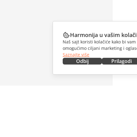
Harmonija u vašim kolač
Naš sajt koristi kolačiće kako bi v
omogućimo ciljani marketing i oglase
Saznajte više
Odbij
Prilagodi
NABAVITE ODMAH
SARAĐU
Docs
Za dopri
DocSpace
Za prevo
Workspace
Za influe
Konektori
Slobodna