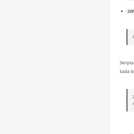
DO
Skripta
Sada b