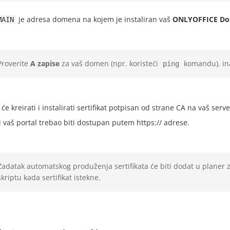
je adresa domena na kojem je instaliran vaš
ONLYOFFICE Doc
MAIN
Proverite
A zapise
za vaš domen (npr. koristeći
komandu), inač
ping
 će kreirati i instalirati sertifikat potpisan od strane CA na vaš serve
i vaš portal trebao biti dostupan putem
https://
adrese.
Zadatak automatskog produženja sertifikata će biti dodat u planer
skriptu kada sertifikat istekne.