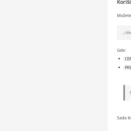
Koriš
Možete 
./do
Gde:
CE
PR
Sada b