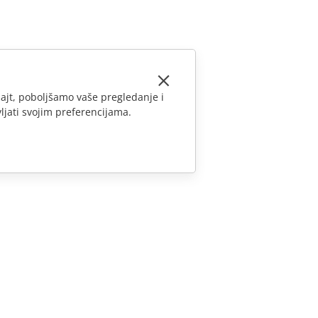
ajt, poboljšamo vaše pregledanje i
ljati svojim preferencijama.
KONTAKTIRAJTE NAS
Pitanja o prodaji
sales@onlyoffice.com
Upiti partnera
partners@onlyoffice.com
Upiti medija
press@onlyoffice.com
Zatraži poziv