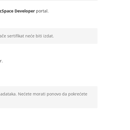
Space Developer
portal.
e sertifikat neće biti izdat.
r.
 zadataka. Nećete morati ponovo da pokrećete