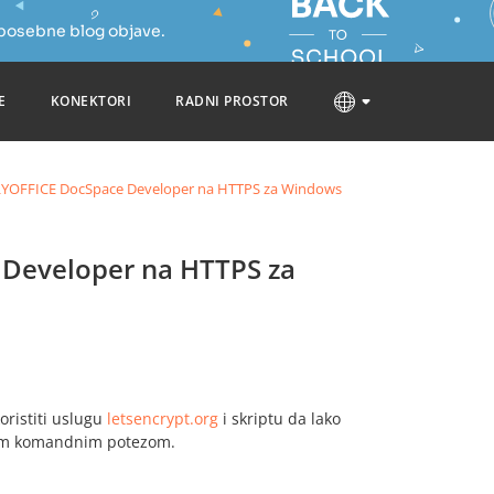
 posebne blog objave.
E
KONEKTORI
RADNI PROSTOR
LYOFFICE DocSpace Developer na HTTPS za Windows
 Developer na HTTPS za
ristiti uslugu
letsencrypt.org
i skriptu da lako
ednim komandnim potezom.