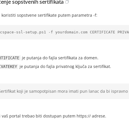
ćenje sopstvenih sertifikata
koristiti sopstvene sertifikate putem parametra -f:
cspace-ssl-setup.ps1 -f yourdomain.com CERTIFICATE PRIVA
je putanja do fajla sertifikata za domen.
RTIFICATE
je putanja do fajla privatnog ključa za sertifikat.
IVATEKEY
Sertifikat koji je samopotpisan mora imati pun lanac da bi ispravno 
i vaš portal trebao biti dostupan putem
https://
adrese.