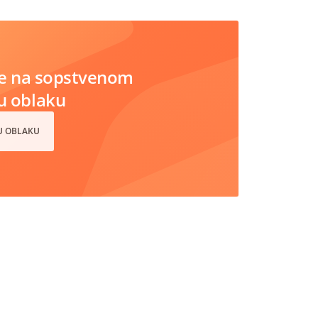
e na sopstvenom
 u oblaku
 U OBLAKU