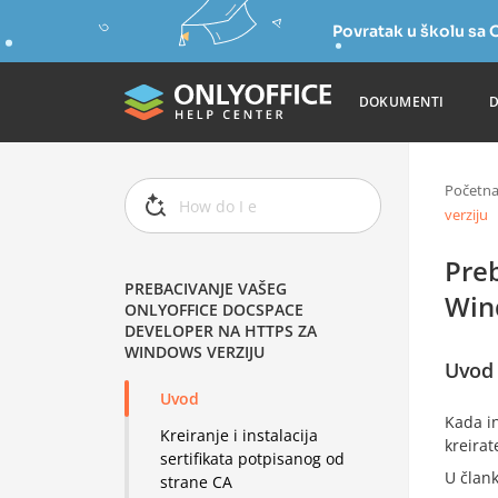
Povratak u školu s
DOKUMENTI
Početn
verziju
Pre
PREBACIVANJE VAŠEG
Win
ONLYOFFICE DOCSPACE
DEVELOPER NA HTTPS ZA
WINDOWS VERZIJU
Uvod
Uvod
Kada i
Kreiranje i instalacija
kreira
sertifikata potpisanog od
U člank
strane CA