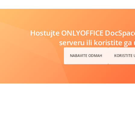
Hostujte ONLYOFFICE DocSpac
serveru ili koristite ga
NABAVITE ODMAH
KORISTITE