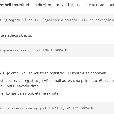
rShell
konzoli, idite u direktorijum
. Da biste to uradili, 
\sbin\
C:\Program Files (x86)\Ascensio System SIA\DocSpace\sbin
te sledeću skriptu:
cspace-ssl-setup.ps1 EMAIL DOMAIN
je email koji se koristi za registraciju i kontakt za oporavak.
AIL
istite zarez za registraciju više email adresa, na primer: u1@exa
aju biti u navodnicima.
mer komande za pokretanje skripte:
/docspace-ssl-setup.ps1 "EMAIL1,EMAIL2" DOMAIN