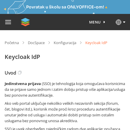
Povratak u školu sa ONLYOFFICE-om!
MENU
Početna
DocSpace
Konfiguracija
Keycloak IdP
Keycloak IdP
Uvod
Jedinstvena prijava
(SSO) je tehnologija koja omogućava korisnicima
da se prijave samo jednom i zatim dobiju pristup više aplikacija/usluga
bez ponovne autentifikacije.
Ako veb portal uključuje nekoliko velikih nezavisnih sekcija (forum,
čet, blogovi itd.), korisnik može proći kroz proceduru autentifikacije
unutar jedne od usluga i automatski dobiti pristup svim ostalim
uslugama bez ponovnog unosa akreditiva.
SSO je uvek obezbeđen zajedničkim radom dve aplikacije: pružaoca