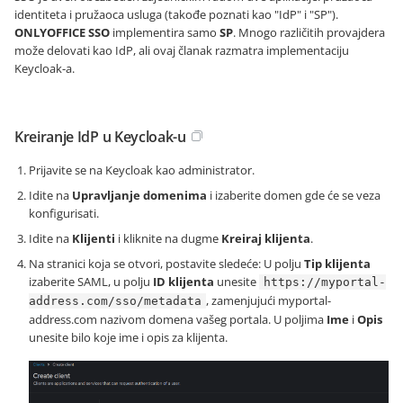
identiteta i pružaoca usluga (takođe poznati kao "IdP" i "SP").
ONLYOFFICE SSO
implementira samo
SP
. Mnogo različitih provajdera
može delovati kao IdP, ali ovaj članak razmatra implementaciju
Keycloak-a.
Kreiranje IdP u Keycloak-u
Prijavite se na Keycloak kao administrator.
Idite na
Upravljanje domenima
i izaberite domen gde će se veza
konfigurisati.
Idite na
Klijenti
i kliknite na dugme
Kreiraj klijenta
.
Na stranici koja se otvori, postavite sledeće: U polju
Tip klijenta
izaberite SAML, u polju
ID klijenta
unesite
https://myportal-
, zamenjujući
myportal-
address.com/sso/metadata
address.com
nazivom domena vašeg portala. U poljima
Ime
i
Opis
unesite bilo koje ime i opis za klijenta.