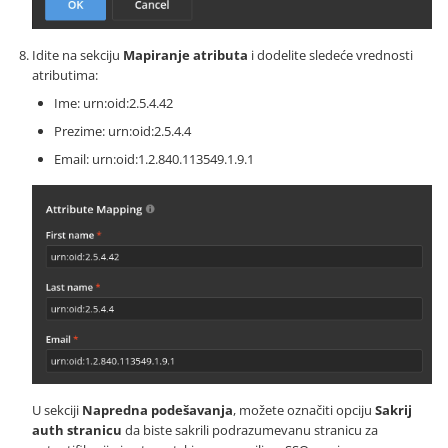
Idite na sekciju
Mapiranje atributa
i dodelite sledeće vrednosti
atributima:
Ime: urn:oid:2.5.4.42
Prezime: urn:oid:2.5.4.4
Email: urn:oid:1.2.840.113549.1.9.1
U sekciji
Napredna podešavanja
, možete označiti opciju
Sakrij
auth stranicu
da biste sakrili podrazumevanu stranicu za