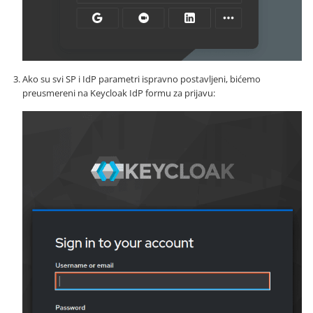
Ako su svi SP i IdP parametri ispravno postavljeni, bićemo
preusmereni na Keycloak IdP formu za prijavu: