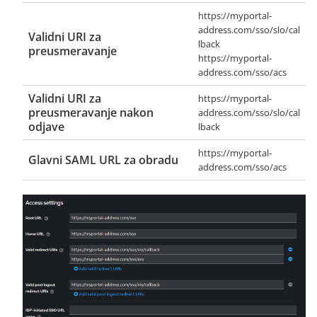
https://myportal-
address.com/sso/slo/cal
Validni URI za
lback
preusmeravanje
https://myportal-
address.com/sso/acs
Validni URI za
https://myportal-
preusmeravanje nakon
address.com/sso/slo/cal
odjave
lback
https://myportal-
Glavni SAML URL za obradu
address.com/sso/acs