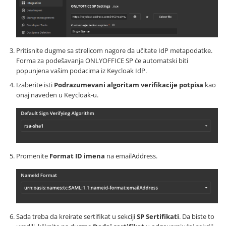
Pritisnite dugme sa strelicom nagore da učitate IdP metapodatke.
Forma za podešavanja ONLYOFFICE SP će automatski biti
popunjena vašim podacima iz Keycloak IdP.
Izaberite isti
Podrazumevani algoritam verifikacije potpisa
kao
onaj naveden u Keycloak-u.
Promenite
Format ID imena
na emailAddress.
Sada treba da kreirate sertifikat u sekciji
SP Sertifikati
. Da biste to