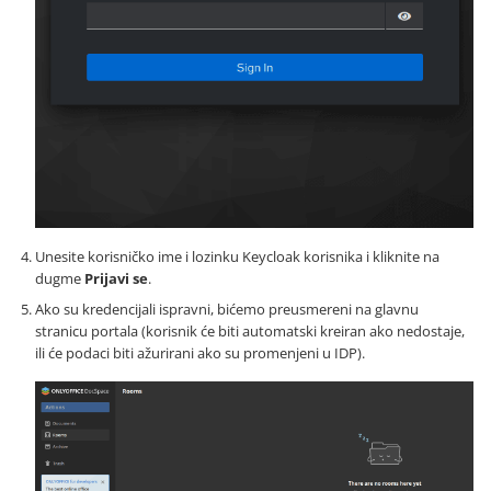
Unesite korisničko ime i lozinku Keycloak korisnika i kliknite na
dugme
Prijavi se
.
Ako su kredencijali ispravni, bićemo preusmereni na glavnu
stranicu portala (korisnik će biti automatski kreiran ako nedostaje,
ili će podaci biti ažurirani ako su promenjeni u IDP).