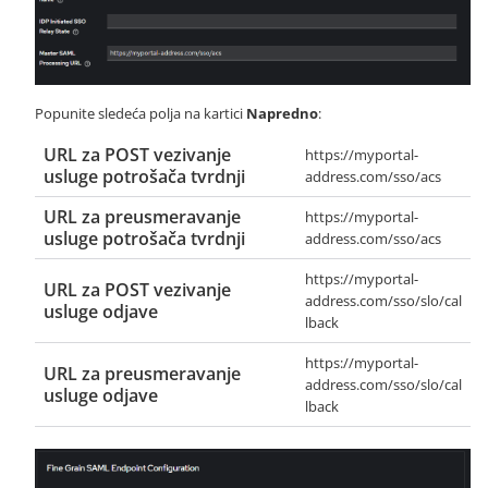
Popunite sledeća polja na kartici
Napredno
:
URL za POST vezivanje
https://myportal-
usluge potrošača tvrdnji
address.com/sso/acs
URL za preusmeravanje
https://myportal-
usluge potrošača tvrdnji
address.com/sso/acs
https://myportal-
URL za POST vezivanje
address.com/sso/slo/cal
usluge odjave
lback
https://myportal-
URL za preusmeravanje
address.com/sso/slo/cal
usluge odjave
lback