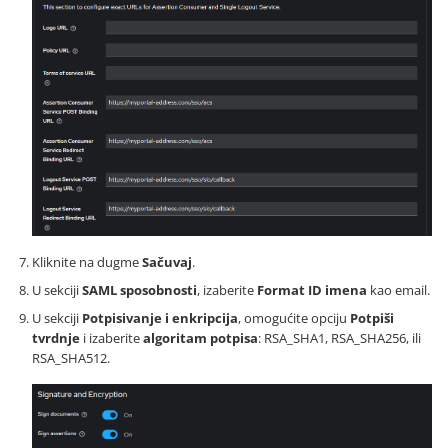
Kliknite na dugme
Sačuvaj
.
U sekciji
SAML sposobnosti
, izaberite
Format ID imena
kao email.
U sekciji
Potpisivanje i enkripcija
, omogućite opciju
Potpiši
tvrdnje
i izaberite
algoritam potpisa
: RSA_SHA1, RSA_SHA256, ili
RSA_SHA512.