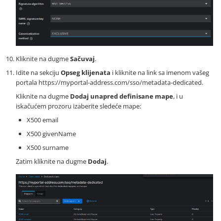
Kliknite na dugme
Sačuvaj
.
Idite na sekciju
Opseg klijenata
i kliknite na link sa imenom vašeg
portala https://myportal-address.com/sso/metadata-dedicated.
Kliknite na dugme
Dodaj unapred definisane mape
, i u
iskačućem prozoru izaberite sledeće mape:
X500 email
X500 givenName
X500 surname
Zatim kliknite na dugme
Dodaj
.