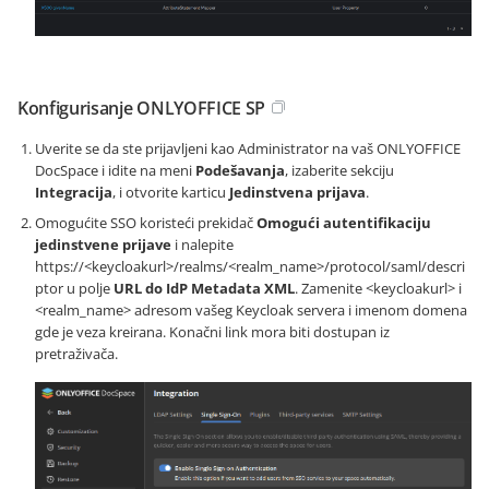
Konfigurisanje ONLYOFFICE SP
Uverite se da ste prijavljeni kao Administrator na vaš ONLYOFFICE
DocSpace i idite na meni
Podešavanja
, izaberite sekciju
Integracija
, i otvorite karticu
Jedinstvena prijava
.
Omogućite SSO koristeći prekidač
Omogući autentifikaciju
jedinstvene prijave
i nalepite
https://<keycloakurl>/realms/<realm_name>/protocol/saml/descri
ptor
u polje
URL do IdP Metadata XML
. Zamenite
<keycloakurl>
i
<realm_name>
adresom vašeg Keycloak servera i imenom domena
gde je veza kreirana. Konačni link mora biti dostupan iz
pretraživača.