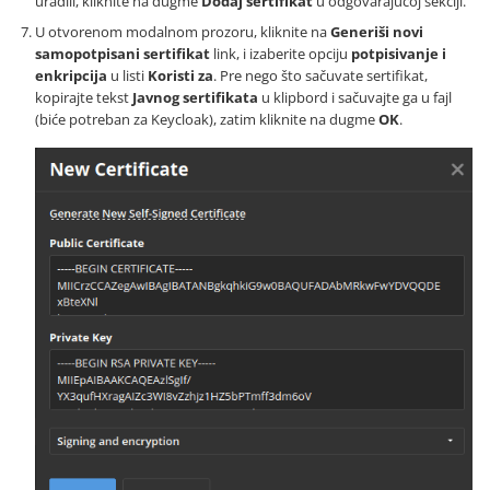
uradili, kliknite na dugme
Dodaj sertifikat
u odgovarajućoj sekciji.
U otvorenom modalnom prozoru, kliknite na
Generiši novi
samopotpisani sertifikat
link, i izaberite opciju
potpisivanje i
enkripcija
u listi
Koristi za
. Pre nego što sačuvate sertifikat,
kopirajte tekst
Javnog sertifikata
u klipbord i sačuvajte ga u fajl
(biće potreban za Keycloak), zatim kliknite na dugme
OK
.