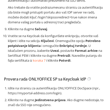
autentifikaciju i automatski preusmerili na SSO servis.
Ako trebate da vratite podrazumevanu stranicu za autentifikaciju
(da biste mogli pristupiti portalu ako vaš IDP server ne radi),
možete dodati ključ
/login?skipssoredirect=true
nakon imena
domena vašeg portala u adresnoj traci pregledača.
Kliknite na dugme
Sačuvaj
.
Vratite se na Keycloak da konfigurišete enkripciju, otvorite vaš
klijent i idite na sekciju
Ključevi
. Onemogućite opciju
Potrebno
potpisivanje klijenta
i omogućite
Enkriptuj tvrdnje
. U
iskačućem prozoru, izaberite
Uvezi
, postavite
Format arhive
na
Sertifikat PEM i kliknite na dugme
Pretraži
. Navedite putanju do
fajla sertifikata iz
koraka 7
i kliknite
Potvrdi
.
Provera rada ONLYOFFICE SP sa Keycloak IdP
Idite na stranicu za autentifikaciju ONLYOFFICE DocSpace (npr.,
https://myportal-address.com/login
).
Kliknite na dugme
Jedinstvena prijava
. Ako dugme nedostaje, to
znači da SSO nije omogućeno.