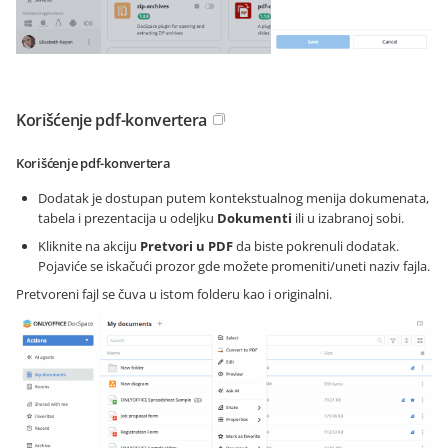
Korišćenje pdf-konvertera
Korišćenje pdf-konvertera
Dodatak je dostupan putem kontekstualnog menija dokumenata,
tabela i prezentacija u odeljku
Dokumenti
ili u izabranoj sobi.
Kliknite na akciju
Pretvori u PDF
da biste pokrenuli dodatak.
Pojaviće se iskačući prozor gde možete promeniti/uneti naziv fajla.
Pretvoreni fajl se čuva u istom folderu kao i originalni.