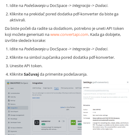
Idite na
Podešavanja
u DocSpace ->
Integracija
->
Dodaci
.
Kliknite na prekidač pored dodatka pdf-konverter da biste ga
aktivirali.
Da biste počeli da radite sa dodatkom, potrebno je uneti API token
koji možete generisati na
www.convertapi.com
. Kada ga dobijete,
izvršite sledeće korake:
Idite na
Podešavanja
u DocSpace ->
Integracija
->
Dodaci
.
Kliknite na simbol zupčanika pored dodatka pdf-konverter.
Unesite API token.
Kliknite
Sačuvaj
da primenite podešavanja.