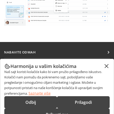
NABAVITE ODMAH
Docs
SARAĐUJTE
Harmonija u vašim kolačićima
DocSpace
Naš sajt koristi kolačiće kako bi vam pružio prilagođeno iskustvo.
Za doprinosioce
PRIMAJTE VESTI
Kolačići nam pomažu da pokrenemo sajt, poboljšamo vaše
Workspace
Za prevodioce
pregledanje i omogućimo ciljani marketing i oglase. Možete u
Blog
Konektori
potpunosti pristati na naše korišćenje kolačića ili upravljati svojim
DOBIJTE POMOĆ
Za influensere
Saznajte više
preferencijama.
Desktop aplikacije
Forum
Slobodna radna mesta
KONTAKTIRAJTE NAS
Odbij
Prilagodi
Mobilne aplikacije
Kursevi obuke
Pitanja o prodaji
sales@onlyoffice.com
onlyoffice.com