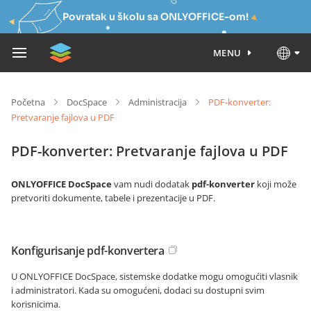
Povratak u školu sa ONLYOFFICE-om!
MENU
Početna
DocSpace
Administracija
PDF-konverter:
Pretvaranje fajlova u PDF
PDF-konverter: Pretvaranje fajlova u PDF
ONLYOFFICE DocSpace
vam nudi dodatak
pdf-konverter
koji može
pretvoriti dokumente, tabele i prezentacije u PDF.
Konfigurisanje pdf-konvertera
U ONLYOFFICE DocSpace, sistemske dodatke mogu omogućiti vlasnik
i administratori. Kada su omogućeni, dodaci su dostupni svim
korisnicima.