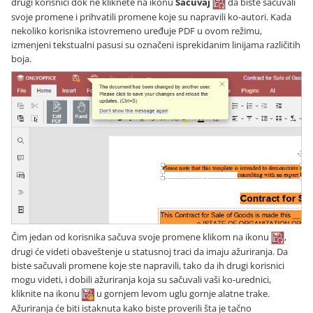
drugi korisnici dok ne kliknete na ikonu
Sačuvaj
da biste sačuvali
svoje promene i prihvatili promene koje su napravili ko-autori. Kada
nekoliko korisnika istovremeno uređuje PDF u ovom režimu,
izmenjeni tekstualni pasusi su označeni isprekidanim linijama različitih
boja.
Čim jedan od korisnika sačuva svoje promene klikom na ikonu
,
drugi će videti obaveštenje u statusnoj traci da imaju ažuriranja. Da
biste sačuvali promene koje ste napravili, tako da ih drugi korisnici
mogu videti, i dobili ažuriranja koja su sačuvali vaši ko-urednici,
kliknite na ikonu
u gornjem levom uglu gornje alatne trake.
Ažuriranja će biti istaknuta kako biste proverili šta je tačno