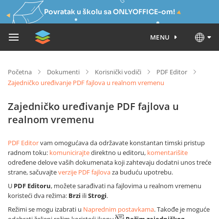
Povratak u školu sa ONLYOFFICE-om!
MENU
Početna
Dokumenti
Korisnički vodiči
PDF Editor
Zajedničko uređivanje PDF fajlova u realnom vremenu
Zajedničko uređivanje PDF fajlova u
realnom vremenu
PDF Editor
vam omogućava da održavate konstantan timski pristup
radnom toku:
komunicirajte
direktno u editoru,
komentarišite
određene delove vaših dokumenata koji zahtevaju dodatni unos treće
strane, sačuvajte
verzije PDF fajlova
za buduću upotrebu.
U
PDF Editoru
, možete sarađivati na fajlovima u realnom vremenu
koristeći dva režima:
Brzi
ili
Strogi
.
Režimi se mogu izabrati u
Naprednim postavkama
. Takođe je moguće