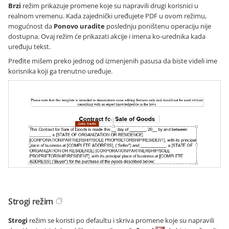
Brzi
režim prikazuje promene koje su napravili drugi korisnici u
realnom vremenu. Kada zajednički uređujete PDF u ovom režimu,
mogućnost da
Ponovo uradite
poslednju poništenu operaciju nije
dostupna. Ovaj režim će prikazati akcije i imena ko-urednika kada
uređuju tekst.
Pređite mišem preko jednog od izmenjenih pasusa da biste videli ime
korisnika koji ga trenutno uređuje.
Strogi režim
Strogi
režim se koristi po defaultu i skriva promene koje su napravili