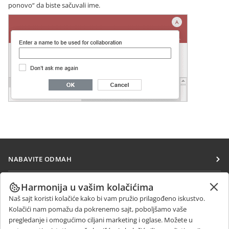
ponovo“ da biste sačuvali ime.
NABAVITE ODMAH
Docs
SARAĐUJTE
Harmonija u vašim kolačićima
DocSpace
Naš sajt koristi kolačiće kako bi vam pružio prilagođeno iskustvo.
Za doprinosioce
PRIMAJTE VESTI
Kolačići nam pomažu da pokrenemo sajt, poboljšamo vaše
Workspace
Za prevodioce
pregledanje i omogućimo ciljani marketing i oglase. Možete u
Blog
Konektori