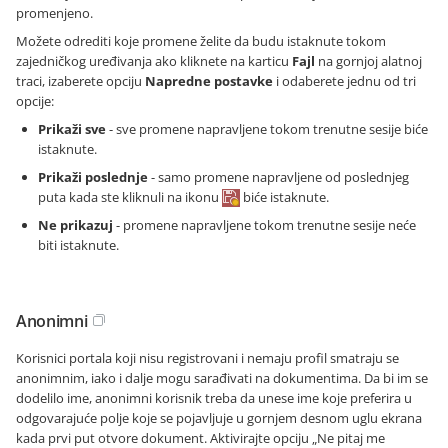
promenjeno.
Možete odrediti koje promene želite da budu istaknute tokom
zajedničkog uređivanja ako kliknete na karticu
Fajl
na gornjoj alatnoj
traci, izaberete opciju
Napredne postavke
i odaberete jednu od tri
opcije:
Prikaži sve
- sve promene napravljene tokom trenutne sesije biće
istaknute.
Prikaži poslednje
- samo promene napravljene od poslednjeg
puta kada ste kliknuli na ikonu
biće istaknute.
Ne prikazuj
- promene napravljene tokom trenutne sesije neće
biti istaknute.
Anonimni
Korisnici portala koji nisu registrovani i nemaju profil smatraju se
anonimnim, iako i dalje mogu sarađivati na dokumentima. Da bi im se
dodelilo ime, anonimni korisnik treba da unese ime koje preferira u
odgovarajuće polje koje se pojavljuje u gornjem desnom uglu ekrana
kada prvi put otvore dokument. Aktivirajte opciju „Ne pitaj me