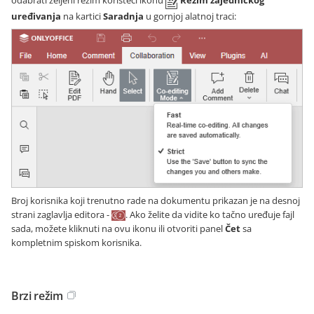
odabrati željeni režim koristeći ikonu
Režim zajedničkog
uređivanja
na kartici
Saradnja
u gornjoj alatnoj traci:
Broj korisnika koji trenutno rade na dokumentu prikazan je na desnoj
strani zaglavlja editora -
. Ako želite da vidite ko tačno uređuje fajl
sada, možete kliknuti na ovu ikonu ili otvoriti panel
Čet
sa
kompletnim spiskom korisnika.
Brzi režim