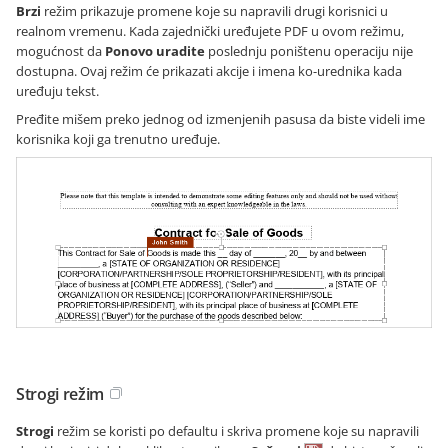
Brzi
režim prikazuje promene koje su napravili drugi korisnici u
realnom vremenu. Kada zajednički uređujete PDF u ovom režimu,
mogućnost da
Ponovo uradite
poslednju poništenu operaciju nije
dostupna. Ovaj režim će prikazati akcije i imena ko-urednika kada
uređuju tekst.
Pređite mišem preko jednog od izmenjenih pasusa da biste videli ime
korisnika koji ga trenutno uređuje.
Strogi režim
Strogi
režim se koristi po defaultu i skriva promene koje su napravili