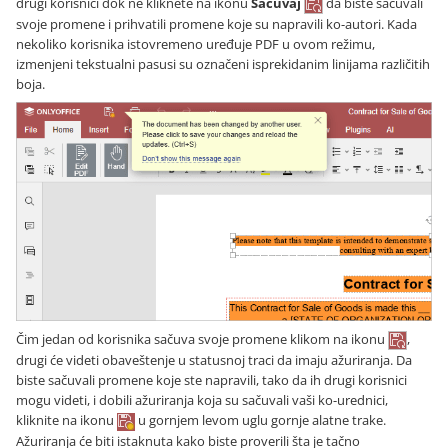
drugi korisnici dok ne kliknete na ikonu
Sačuvaj
da biste sačuvali
svoje promene i prihvatili promene koje su napravili ko-autori. Kada
nekoliko korisnika istovremeno uređuje PDF u ovom režimu,
izmenjeni tekstualni pasusi su označeni isprekidanim linijama različitih
boja.
Čim jedan od korisnika sačuva svoje promene klikom na ikonu
,
drugi će videti obaveštenje u statusnoj traci da imaju ažuriranja. Da
biste sačuvali promene koje ste napravili, tako da ih drugi korisnici
mogu videti, i dobili ažuriranja koja su sačuvali vaši ko-urednici,
kliknite na ikonu
u gornjem levom uglu gornje alatne trake.
Ažuriranja će biti istaknuta kako biste proverili šta je tačno