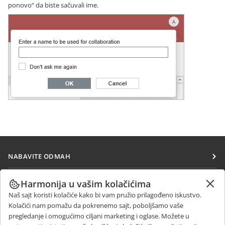
ponovo“ da biste sačuvali ime.
NABAVITE ODMAH
Docs
SARAĐUJTE
Harmonija u vašim kolačićima
DocSpace
Naš sajt koristi kolačiće kako bi vam pružio prilagođeno iskustvo.
Za doprinosioce
PRIMAJTE VESTI
Kolačići nam pomažu da pokrenemo sajt, poboljšamo vaše
Workspace
Za prevodioce
pregledanje i omogućimo ciljani marketing i oglase. Možete u
Blog
Konektori