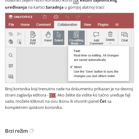
odabrati željeni režim koristeći ikonu
Režim zajedničkog
uređivanja
na kartici
Saradnja
u gornjoj alatnoj traci:
Broj korisnika koji trenutno rade na dokumentu prikazan je na desnoj
strani zaglavlja editora -
. Ako želite da vidite ko tačno uređuje fajl
sada, možete kliknuti na ovu ikonu ili otvoriti panel
Čet
sa
kompletnim spiskom korisnika.
Brzi režim