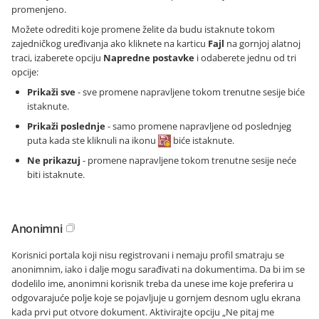
promenjeno.
Možete odrediti koje promene želite da budu istaknute tokom
zajedničkog uređivanja ako kliknete na karticu
Fajl
na gornjoj alatnoj
traci, izaberete opciju
Napredne postavke
i odaberete jednu od tri
opcije:
Prikaži sve
- sve promene napravljene tokom trenutne sesije biće
istaknute.
Prikaži poslednje
- samo promene napravljene od poslednjeg
puta kada ste kliknuli na ikonu
biće istaknute.
Ne prikazuj
- promene napravljene tokom trenutne sesije neće
biti istaknute.
Anonimni
Korisnici portala koji nisu registrovani i nemaju profil smatraju se
anonimnim, iako i dalje mogu sarađivati na dokumentima. Da bi im se
dodelilo ime, anonimni korisnik treba da unese ime koje preferira u
odgovarajuće polje koje se pojavljuje u gornjem desnom uglu ekrana
kada prvi put otvore dokument. Aktivirajte opciju „Ne pitaj me