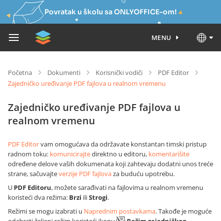
Povratak u školu sa ONLYOFFICE-om!
MENU
Početna
Dokumenti
Korisnički vodiči
PDF Editor
Zajedničko uređivanje PDF fajlova u realnom vremenu
Zajedničko uređivanje PDF fajlova u
realnom vremenu
PDF Editor
vam omogućava da održavate konstantan timski pristup
radnom toku:
komunicirajte
direktno u editoru,
komentarišite
određene delove vaših dokumenata koji zahtevaju dodatni unos treće
strane, sačuvajte
verzije PDF fajlova
za buduću upotrebu.
U
PDF Editoru
, možete sarađivati na fajlovima u realnom vremenu
koristeći dva režima:
Brzi
ili
Strogi
.
Režimi se mogu izabrati u
Naprednim postavkama
. Takođe je moguće