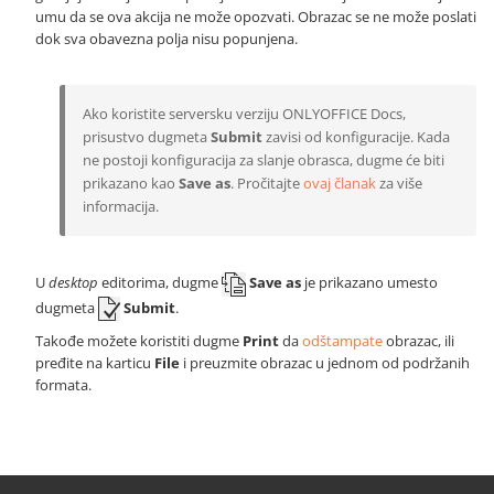
umu da se ova akcija ne može opozvati. Obrazac se ne može poslati
dok sva obavezna polja nisu popunjena.
Ako koristite serversku verziju ONLYOFFICE Docs,
prisustvo dugmeta
Submit
zavisi od konfiguracije. Kada
ne postoji konfiguracija za slanje obrasca, dugme će biti
prikazano kao
Save as
. Pročitajte
ovaj članak
za više
informacija.
U
desktop
editorima, dugme
Save as
je prikazano umesto
dugmeta
Submit
.
Takođe možete koristiti dugme
Print
da
odštampate
obrazac, ili
pređite na karticu
File
i preuzmite obrazac u jednom od podržanih
formata.