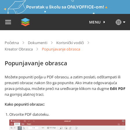
Povratak u školu sa ONLYOFFICE-om!
MENU
Početna
Dokumenti
Korisnički vodiči
Kreator Obrasca
Popunjavanje obrasca
Popunjavanje obrasca
Možete popuniti polja u PDF obrascu, a zatim poslati, odštampati ili
preuzeti obrazac nakon što ga popunite. Ako imate odgovarajuća
prava pristupa, možete preći na uređivanje klikom na dugme
Edit PDF
na gornjoj alatnoj traci.
Kako popuniti obrazac:
Otvorite PDF datoteku.