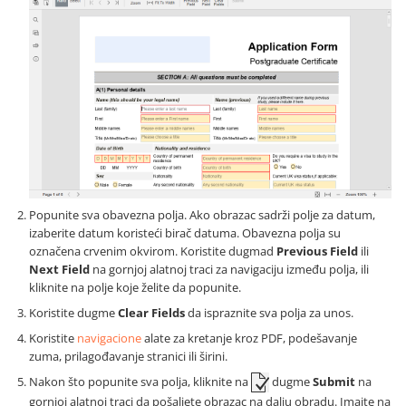
Popunite sva obavezna polja. Ako obrazac sadrži polje za datum,
izaberite datum koristeći birač datuma. Obavezna polja su
označena crvenim okvirom. Koristite dugmad
Previous Field
ili
Next Field
na gornjoj alatnoj traci za navigaciju između polja, ili
kliknite na polje koje želite da popunite.
Koristite dugme
Clear Fields
da ispraznite sva polja za unos.
Koristite
navigacione
alate za kretanje kroz PDF, podešavanje
zuma, prilagođavanje stranici ili širini.
Nakon što popunite sva polja, kliknite na
dugme
Submit
na
gornjoj alatnoj traci da pošaljete obrazac na dalju obradu. Imajte na