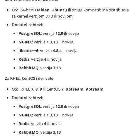
OS
64-bitni
Debian
,
Ubuntu
ili druga kompatibilna distribucija
sa kernel verzijom 3.13 ili novijom
Dodatni zahtevi
PostgreSQL
: verzija
12.9
ili novija
NGINX
: verzija
1.3.13
ili novija
libstdc++6
: verzija
4.8.4
ili novija
Redis
: verzija
4
ili novija
RabbitMQ
: verzija
3.13
Za RHEL, CentOS i derivate
OS
RHEL
7, 8, 9
ili CentOS
7, 8 Stream, 9 Stream
Dodatni zahtevi
PostgreSQL
: verzija
12.9
ili novija
NGINX
: verzija
1.3.13
ili novija
Redis
: verzija
4
ili novija
RabbitMQ
: verzija
3.13