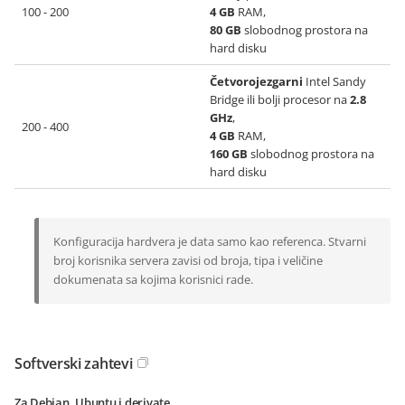
100 - 200
4 GB
RAM,
80 GB
slobodnog prostora na
hard disku
Četvorojezgarni
Intel Sandy
Bridge ili bolji procesor na
2.8
GHz
,
200 - 400
4 GB
RAM,
160 GB
slobodnog prostora na
hard disku
Konfiguracija hardvera je data samo kao referenca. Stvarni
broj korisnika servera zavisi od broja, tipa i veličine
dokumenata sa kojima korisnici rade.
Softverski zahtevi
Za Debian, Ubuntu i derivate