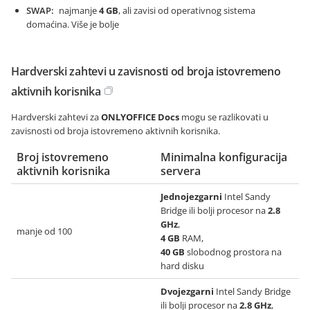
SWAP
najmanje
4 GB
, ali zavisi od operativnog sistema
domaćina. Više je bolje
Hardverski zahtevi u zavisnosti od broja istovremeno
aktivnih korisnika
Hardverski zahtevi za
ONLYOFFICE Docs
mogu se razlikovati u
zavisnosti od broja istovremeno aktivnih korisnika.
Broj istovremeno
Minimalna konfiguracija
aktivnih korisnika
servera
Jednojezgarni
Intel Sandy
Bridge ili bolji procesor na
2.8
GHz
,
manje od 100
4 GB
RAM,
40 GB
slobodnog prostora na
hard disku
Dvojezgarni
Intel Sandy Bridge
ili bolji procesor na
2.8 GHz
,