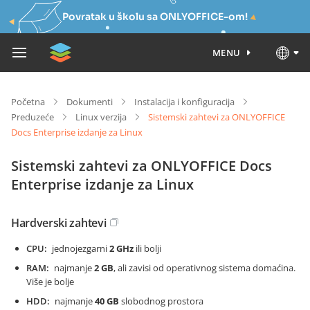
Povratak u školu sa ONLYOFFICE-om!
MENU
Početna
Dokumenti
Instalacija i konfiguracija
Preduzeće
Linux verzija
Sistemski zahtevi za ONLYOFFICE
Docs Enterprise izdanje za Linux
Sistemski zahtevi za ONLYOFFICE Docs
Enterprise izdanje za Linux
Hardverski zahtevi
CPU
jednojezgarni
2 GHz
ili bolji
RAM
najmanje
2 GB
, ali zavisi od operativnog sistema domaćina.
Više je bolje
HDD
najmanje
40 GB
slobodnog prostora