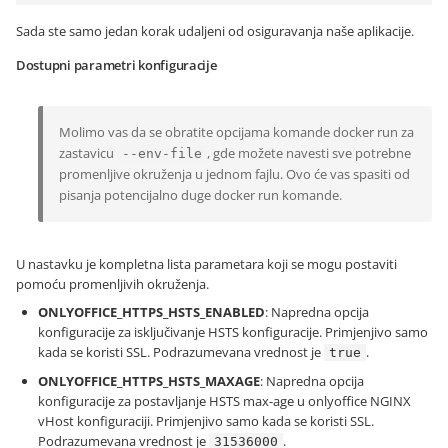
Sada ste samo jedan korak udaljeni od osiguravanja naše aplikacije.
Dostupni parametri konfiguracije
Molimo vas da se obratite opcijama komande docker run za
zastavicu
, gde možete navesti sve potrebne
--env-file
promenljive okruženja u jednom fajlu. Ovo će vas spasiti od
pisanja potencijalno duge docker run komande.
U nastavku je kompletna lista parametara koji se mogu postaviti
pomoću promenljivih okruženja.
ONLYOFFICE_HTTPS_HSTS_ENABLED
: Napredna opcija
konfiguracije za isključivanje HSTS konfiguracije. Primjenjivo samo
kada se koristi SSL. Podrazumevana vrednost je
.
true
ONLYOFFICE_HTTPS_HSTS_MAXAGE
: Napredna opcija
konfiguracije za postavljanje HSTS max-age u onlyoffice NGINX
vHost konfiguraciji. Primjenjivo samo kada se koristi SSL.
Podrazumevana vrednost je
.
31536000