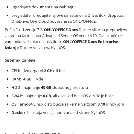
ugrađujete dokumente na web sajt;
pregledate i uređujete fajlove smeštene na Drive, Box, Dropbox,
OneDrive, OwnCloud povezane sa ONLYOFFICE.
Počevši od verzije 7.2,
ONLYOFFICE Docs
Docker slike su prepravljene
za rad na Kylin Linux Advanced Server OS verziji V10. Ovaj vodič će
vam pokazati kako da instalirate
ONLYOFFICE Docs
Enterprise
izdanje
Docker verziju na KylinOS.
Sistemski zahtevi
CPU
dvojezgarni
2 GHz
ili bolji
RAM
4 GB
ili više
HDD
najmanje
40 GB
slobodnog prostora
SWAP
najmanje
4 GB
, ali zavisi od host OS-a. Više je bolje
OS
amd64
Linux distribucija sa kernel verzijom
3.10
ili novijom
Docker
: bilo koja verzija podržana od strane KylinOS