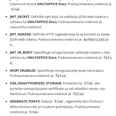
tokena od strane
ONLYOFFICE Docs
. Podrazumevana vrednost je
.
true
JWT_SECRET
: Definiše tajni ključ za validaciju JSON web tokena u
zahtevu ka
ONLYOFFICE Docs
. Podrazumevana vrednost je
nasumična vrednost.
JWT_HEADER
: Definiše HTTP zaglavlje koje će se koristiti za slanje
JSON web tokena. Podrazumevana vrednost je
Authorizatio
.
n
JWT_IN_BODY
: Specifikuje omogućavanje validacije tokena u telu
zahteva ka
ONLYOFFICE Docs
. Podrazumevana vrednost je
fals
.
e
WOPI_ENABLED
: Specifikuje omogućavanje wopi rukovalaca.
Podrazumevana vrednost je
.
false
USE_UNAUTHORIZED_STORAGE
: Postavite na
ako
true
koristite samopotpisane sertifikate za vaš skladišni server, npr.
Nextcloud. Podrazumevana vrednost je
.
false
GENERATE_FONTS
: Kada je
, regeneriše listu fontova i
true
sličice fontova itd. pri svakom pokretanju. Podrazumevana
vrednost je
.
true