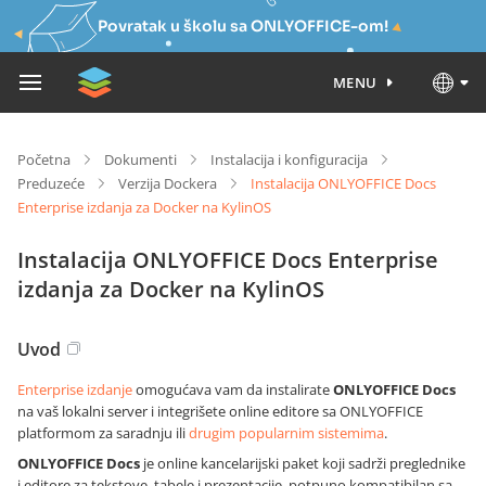
Povratak u školu sa ONLYOFFICE-om!
MENU
Početna
Dokumenti
Instalacija i konfiguracija
Preduzeće
Verzija Dockera
Instalacija ONLYOFFICE Docs
Enterprise izdanja za Docker na KylinOS
Instalacija ONLYOFFICE Docs Enterprise
izdanja za Docker na KylinOS
Uvod
Enterprise izdanje
omogućava vam da instalirate
ONLYOFFICE Docs
na vaš lokalni server i integrišete online editore sa ONLYOFFICE
platformom za saradnju ili
drugim popularnim sistemima
.
ONLYOFFICE Docs
je online kancelarijski paket koji sadrži preglednike
i editore za tekstove, tabele i prezentacije, potpuno kompatibilan sa