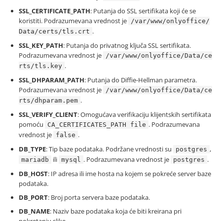
SSL_CERTIFICATE_PATH
: Putanja do SSL sertifikata koji će se
koristiti. Podrazumevana vrednost je
/var/www/onlyoffice/
.
Data/certs/tls.crt
SSL_KEY_PATH
: Putanja do privatnog ključa SSL sertifikata.
Podrazumevana vrednost je
/var/www/onlyoffice/Data/ce
.
rts/tls.key
SSL_DHPARAM_PATH
: Putanja do Diffie-Hellman parametra.
Podrazumevana vrednost je
/var/www/onlyoffice/Data/ce
.
rts/dhparam.pem
SSL_VERIFY_CLIENT
: Omogućava verifikaciju klijentskih sertifikata
pomoću
. Podrazumevana
CA_CERTIFICATES_PATH file
vrednost je
.
false
DB_TYPE
: Tip baze podataka. Podržane vrednosti su
,
postgres
ili
. Podrazumevana vrednost je
.
mariadb
mysql
postgres
DB_HOST
: IP adresa ili ime hosta na kojem se pokreće server baze
podataka.
DB_PORT
: Broj porta servera baze podataka.
DB_NAME
: Naziv baze podataka koja će biti kreirana pri