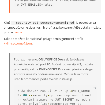
.
-e JWT_ENABLED=false
Ključ
je potreban za
--security-opt seccomp=unconfined
onemogućavanje sigurnosnih profila za kontejner. Više detalja možete
pronaći
ovde
.
Takođe možete koristiti naš prilagođeni sigurnosni profil:
kylin-seccomp7.json
.
Podrazumevano,
ONLYOFFICE Docs
sluša dolazne
konekcije koristeći port
80
. Počevši od verzije
4.3
, možete
promeniti port za
ONLYOFFICE Docs
ako planirate da ga
koristite umesto podrazumevanog. Ovo se lako može
uraditi promenom porta tokom instalacije:
sudo docker run 
-
i 
-
t 
-
d 
-
p 
<
PORT_NUMBE
R
>:
80
--
security
-
opt seccomp
=
unconfined 
--
restart
=
always 
-
e JWT_SECRET
=
my_jwt_s
ecret onlyoffice
/
documentserver
-
ee