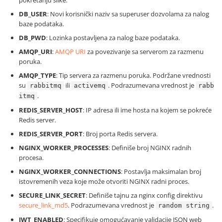
pokretanju slike.
DB_USER
: Novi korisnički naziv sa superuser dozvolama za nalog
baze podataka.
DB_PWD
: Lozinka postavljena za nalog baze podataka.
AMQP_URI
:
AMQP URI
za povezivanje sa serverom za razmenu
poruka.
AMQP_TYPE
: Tip servera za razmenu poruka. Podržane vrednosti
su
ili
. Podrazumevana vrednost je
rabbitmq
activemq
rabb
.
itmq
REDIS_SERVER_HOST
: IP adresa ili ime hosta na kojem se pokreće
Redis server.
REDIS_SERVER_PORT
: Broj porta Redis servera.
NGINX_WORKER_PROCESSES
: Definiše broj NGINX radnih
procesa.
NGINX_WORKER_CONNECTIONS
: Postavlja maksimalan broj
istovremenih veza koje može otvoriti NGINX radni proces.
SECURE_LINK_SECRET
: Definiše tajnu za nginx config direktivu
secure_link_md5
. Podrazumevana vrednost je
.
random string
JWT_ENABLED
: Specifikuje omogućavanje validacije JSON web