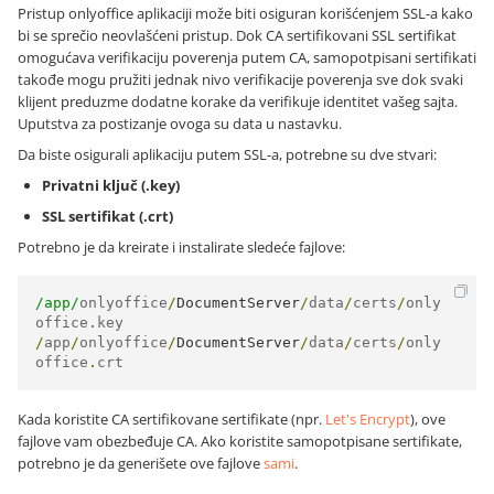
Pristup onlyoffice aplikaciji može biti osiguran korišćenjem SSL-a kako
bi se sprečio neovlašćeni pristup. Dok CA sertifikovani SSL sertifikat
omogućava verifikaciju poverenja putem CA, samopotpisani sertifikati
takođe mogu pružiti jednak nivo verifikacije poverenja sve dok svaki
klijent preduzme dodatne korake da verifikuje identitet vašeg sajta.
Uputstva za postizanje ovoga su data u nastavku.
Da biste osigurali aplikaciju putem SSL-a, potrebne su dve stvari:
Privatni ključ (.key)
SSL sertifikat (.crt)
Potrebno je da kreirate i instalirate sledeće fajlove:
/app/
onlyoffice
/
DocumentServer
/
data
/
certs
/
only
office
.
/
app
/
onlyoffice
/
DocumentServer
/
data
/
certs
/
only
office
.
crt
Kada koristite CA sertifikovane sertifikate (npr.
Let's Encrypt
), ove
fajlove vam obezbeđuje CA. Ako koristite samopotpisane sertifikate,
potrebno je da generišete ove fajlove
sami
.