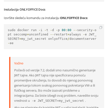
Instalacija ONLYOFFICE Docs
Izvršite sledeću komandu za instalaciju
ONLYOFFICE Docs
:
sudo docker run 
-
i 
-
t 
-
d 
-
p 
80
:
80
--
security
-
o
pt seccomp
=
unconfined 
--
restart
=
always 
-
e JWT_
SECRET
=
my_jwt_secret onlyoffice
/
documentserver
-
ee
Važno
Počevši od verzije 7.2, dodali smo nasumično generisanje
JWT tajne. Ako JWT tajna nije specificirana pomoću
promenljive okruženja, to dovodi do njenog ponovnog
generisanja tokom svakog ponovnog pokretanja VM-a ili
fizičkog servera, što može izazvati probleme u
integracijama. Da biste izbegli ovaj problem, navedite svoju
vrednost u
.
-e JWT_SECRET=my_jwt_secret
Ako ne planirate da koristite JWT u vašoj instalaciji, koristite