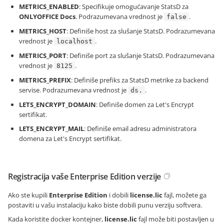
METRICS_ENABLED
: Specifikuje omogućavanje StatsD za
ONLYOFFICE Docs
. Podrazumevana vrednost je
.
false
METRICS_HOST
: Definiše host za slušanje StatsD. Podrazumevana
vrednost je
.
localhost
METRICS_PORT
: Definiše port za slušanje StatsD. Podrazumevana
vrednost je
.
8125
METRICS_PREFIX
: Definiše prefiks za StatsD metrike za backend
servise. Podrazumevana vrednost je
.
ds.
LETS_ENCRYPT_DOMAIN
: Definiše domen za Let's Encrypt
sertifikat.
LETS_ENCRYPT_MAIL
: Definiše email adresu administratora
domena za Let's Encrypt sertifikat.
Registracija vaše Enterprise Edition verzije
Ako ste kupili
Enterprise Edition
i dobili
license.lic
fajl, možete ga
postaviti u vašu instalaciju kako biste dobili punu verziju softvera.
Kada koristite docker kontejner,
license.lic
fajl može biti postavljen u