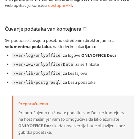
web aplikaciju koristeći
dostupni API
.
Čuvanje podataka van kontejnera
Svi podaci se čuvaju u posebno određenim direktorijumima,
volumenima podataka
, na sledećim lokacijama:
za logove
ONLYOFFICE Docs
/var/log/onlyoffice
za sertifikate
/var/www/onlyoffice/Data
za keš fajlova
/var/lib/onlyoffice
za bazu podataka
/var/lib/postgresql
Preporučujemo
Preporučujemo da čuvate podatke van Docker kontejnera
na host mašini jer vam to omogućava da lako ažurirate
ONLYOFFICE Docs
kada nova verzija bude objavljena, bez
gubitka podataka.