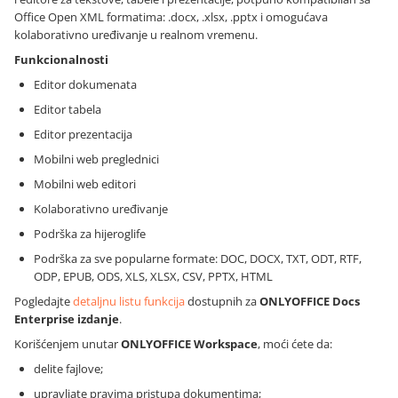
Office Open XML formatima: .docx, .xlsx, .pptx i omogućava
kolaborativno uređivanje u realnom vremenu.
Funkcionalnosti
Editor dokumenata
Editor tabela
Editor prezentacija
Mobilni web preglednici
Mobilni web editori
Kolaborativno uređivanje
Podrška za hijeroglife
Podrška za sve popularne formate: DOC, DOCX, TXT, ODT, RTF,
ODP, EPUB, ODS, XLS, XLSX, CSV, PPTX, HTML
Pogledajte
detaljnu listu funkcija
dostupnih za
ONLYOFFICE Docs
Enterprise izdanje
.
Korišćenjem unutar
ONLYOFFICE Workspace
, moći ćete da:
delite fajlove;
upravljate pravima pristupa dokumentima;