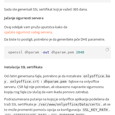
Sada ste generisali SSL sertifikat koji je važeći 365 dana.
Jačanje sigurnosti servera
Ovaj odeljak vam pruža uputstva kako da
ojačate sigurnost vašeg servera
.
Da biste to postigli, potrebno je da generišete jače DHE parametre.
openssl dhparam 
-
out
 dhparam
.
pem 
2048
Instalacija SSL sertifikata
Od četiri generisana fajla, potrebno je da instalirate
onlyoffice.ke
,
i
fajlove na onlyoffice
y
onlyoffice.crt
dhparam.pem
serveru. CSR fajl nije potreban, ali obavezno napravite sigurnosnu
kopiju tog fajla (za slučaj da vam ikada ponovo zatreba).
Podrazumevana putanja na kojoj je onlyoffice aplikacija podešena da
traži SSL sertifikate je
, ali se
/var/www/onlyoffice/Data/certs
to može promeniti pomoću opcija za konfiguraciju
,
SSL_KEY_PATH