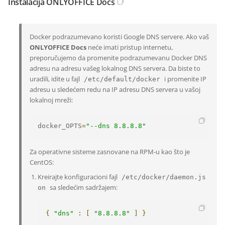
Instalacija ONLYOFFICE Docs
Docker podrazumevano koristi Google DNS servere. Ako vaš
ONLYOFFICE Docs
neće imati pristup internetu,
preporučujemo da promenite podrazumevanu Docker DNS
adresu na adresu vašeg lokalnog DNS servera. Da biste to
uradili, idite u fajl
i promenite IP
/etc/default/docker
adresu u sledećem redu na IP adresu DNS servera u vašoj
lokalnoj mreži:
docker_OPTS
=
"--dns 8.8.8.8"
Za operativne sisteme zasnovane na RPM-u kao što je
CentOS:
Kreirajte konfiguracioni fajl
/etc/docker/daemon.js
sa sledećim sadržajem:
on
{
"dns"
:
[
"8.8.8.8"
]
}