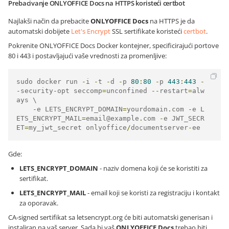
Prebacivanje ONLYOFFICE Docs na HTTPS koristeći certbot
Najlakši način da prebacite
ONLYOFFICE Docs
na HTTPS je da
automatski dobijete
Let's Encrypt
SSL sertifikate koristeći
certbot
.
Pokrenite ONLYOFFICE Docs Docker kontejner, specificirajući portove
80 i 443 i postavljajući vaše vrednosti za promenljive:
sudo docker run 
-
i 
-
t 
-
d 
-
p 
80
:
80
-
p 
443
:
443
-
-
security
-
opt seccomp
=
unconfined 
--
restart
=
alw
ays \

-
e LETS_ENCRYPT_DOMAIN
=
yourdomain
.
com 
-
e L
ETS_ENCRYPT_MAIL
=
email@example
.
com 
-
e JWT_SECR
ET
=
my_jwt_secret onlyoffice
/
documentserver
-
ee
Gde:
LETS_ENCRYPT_DOMAIN
- naziv domena koji će se koristiti za
sertifikat.
LETS_ENCRYPT_MAIL
- email koji se koristi za registraciju i kontakt
za oporavak.
CA-signed sertifikat sa letsencrypt.org će biti automatski generisan i
instaliran na vaš server. Sada bi vaš
ONLYOFFICE Docs
trebao biti