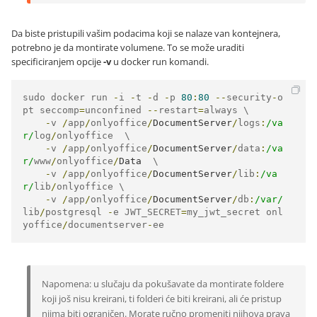
Da biste pristupili vašim podacima koji se nalaze van kontejnera,
potrebno je da montirate volumene. To se može uraditi
specificiranjem opcije
-v
u docker run komandi.
sudo docker run 
-
i 
-
t 
-
d 
-
p 
80
:
80
--
security
-
o
pt seccomp
=
unconfined 
--
restart
=
always \

-
v 
/
app
/
onlyoffice
/
DocumentServer
/
logs
:
/va
r/
log
/
onlyoffice  \

-
v 
/
app
/
onlyoffice
/
DocumentServer
/
data
:
/va
r/
www
/
onlyoffice
/
Data
  \

-
v 
/
app
/
onlyoffice
/
DocumentServer
/
lib
:
/va
r/
lib
/
onlyoffice \

-
v 
/
app
/
onlyoffice
/
DocumentServer
/
db
:
/var/
lib
/
postgresql 
-
e JWT_SECRET
=
my_jwt_secret onl
yoffice
/
documentserver
-
ee
Napomena: u slučaju da pokušavate da montirate foldere
koji još nisu kreirani, ti folderi će biti kreirani, ali će pristup
njima biti ograničen. Morate ručno promeniti njihova prava