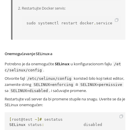
Restartujte Docker servis:
sudo systemctl restart docker
.
service
Onemogućavanje SELinux-a
Potrebno je da onemogućite
SELinux
u konfiguracionom fajlu
/et
.
c/selinux/config
Otvorite fajl
koristeći bilo koji tekst editor,
/etc/selinux/config
zamenite string
ili
SELINUX=enforcing
SELINUX=permissive
sa
, i sačuvajte promene.
SELINUX=disabled
Restartujte vaš server da bi promene stupile na snagu. Uverite se da je
SELinux onemogućen:
[
root@test 
~]#
SELinux
 status
:
                 disabled