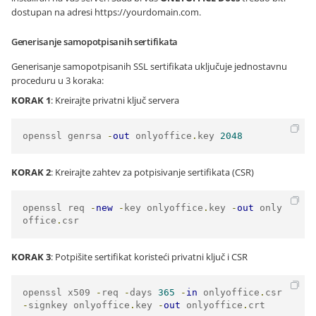
dostupan na adresi
https://yourdomain.com
.
Generisanje samopotpisanih sertifikata
Generisanje samopotpisanih SSL sertifikata uključuje jednostavnu
proceduru u 3 koraka:
KORAK 1
: Kreirajte privatni ključ servera
openssl genrsa 
-
out
 onlyoffice
.
key 
2048
KORAK 2
: Kreirajte zahtev za potpisivanje sertifikata (CSR)
openssl req 
-
new
-
key onlyoffice
.
key 
-
out
 only
office
.
csr
KORAK 3
: Potpišite sertifikat koristeći privatni ključ i CSR
openssl x509 
-
req 
-
days 
365
-
in
 onlyoffice
.
csr 
-
signkey onlyoffice
.
key 
-
out
 onlyoffice
.
crt