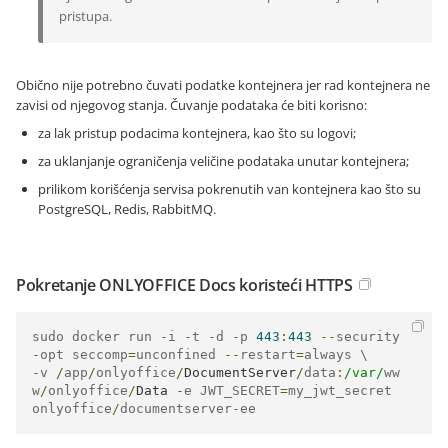
pristupa.
Obično nije potrebno čuvati podatke kontejnera jer rad kontejnera ne
zavisi od njegovog stanja. Čuvanje podataka će biti korisno:
za lak pristup podacima kontejnera, kao što su logovi;
za uklanjanje ograničenja veličine podataka unutar kontejnera;
prilikom korišćenja servisa pokrenutih van kontejnera kao što su
PostgreSQL, Redis, RabbitMQ.
Pokretanje ONLYOFFICE Docs koristeći HTTPS
sudo docker run 
-
i 
-
t 
-
d 
-
p 
443
:
443
--
security
-
opt seccomp
=
unconfined 
--
restart
=
-
v 
/
app
/
onlyoffice
/
DocumentServer
/
data
:
/var/
ww
w
/
onlyoffice
/
Data
-
e JWT_SECRET
=
my_jwt_secret 
onlyoffice
/
documentserver
-
ee