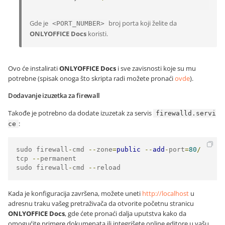
Gde je
broj porta koji želite da
<PORT_NUMBER>
ONLYOFFICE Docs
koristi.
Ovo će instalirati
ONLYOFFICE Docs
i sve zavisnosti koje su mu
potrebne (spisak onoga što skripta radi možete pronaći
ovde
).
Dodavanje izuzetka za firewall
Takođe je potrebno da dodate izuzetak za servis
firewalld.servi
:
ce
sudo firewall
-
cmd 
--
zone
=
public
--
add
-
port
=
80
/
tcp 
--
permanent

sudo firewall
-
cmd 
--
reload
Kada je konfiguracija završena, možete uneti
http://localhost
u
adresnu traku vašeg pretraživača da otvorite početnu stranicu
ONLYOFFICE Docs
, gde ćete pronaći dalja uputstva kako da
omogućite primere dokumenata ili integrišete online editore u vašu