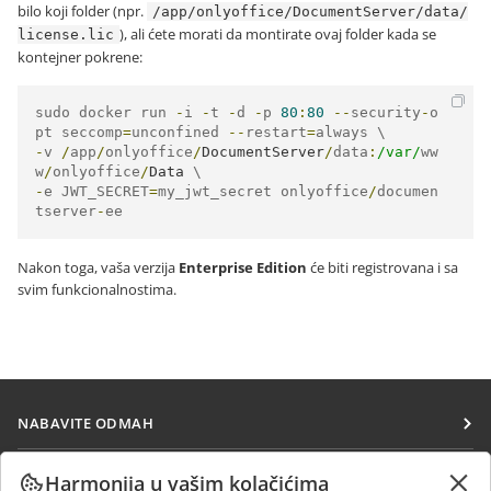
bilo koji folder (npr.
/app/onlyoffice/DocumentServer/data/
), ali ćete morati da montirate ovaj folder kada se
license.lic
kontejner pokrene:
sudo docker run 
-
i 
-
t 
-
d 
-
p 
80
:
80
--
security
-
o
pt seccomp
=
unconfined 
--
restart
=
-
v 
/
app
/
onlyoffice
/
DocumentServer
/
data
:
/var/
ww
w
/
onlyoffice
/
Data
-
e JWT_SECRET
=
my_jwt_secret onlyoffice
/
documen
tserver
-
ee
Nakon toga, vaša verzija
Enterprise Edition
će biti registrovana i sa
svim funkcionalnostima.
NABAVITE ODMAH
Docs
SARAĐUJTE
Harmonija u vašim kolačićima