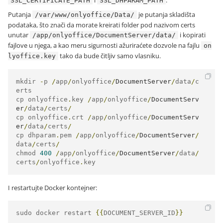
i
.
SSL_CERTIFICATE_PATH
SSL_DHPARAM_PATH
Putanja
je putanja skladišta
/var/www/onlyoffice/Data/
podataka, što znači da morate kreirati folder pod nazivom certs
unutar
i kopirati
/app/onlyoffice/DocumentServer/data/
fajlove u njega, a kao meru sigurnosti ažuriraćete dozvole na fajlu
on
tako da bude čitljiv samo vlasniku.
lyoffice.key
mkdir 
-
p 
/
app
/
onlyoffice
/
DocumentServer
/
data
/
c
erts

cp onlyoffice
.
key 
/
app
/
onlyoffice
/
DocumentServ
er
/
data
/
certs
/
cp onlyoffice
.
crt 
/
app
/
onlyoffice
/
DocumentServ
er
/
data
/
certs
/
cp dhparam
.
pem 
/
app
/
onlyoffice
/
DocumentServer
/
data
/
certs
/
chmod 
400
/
app
/
onlyoffice
/
DocumentServer
/
data
/
certs
/
onlyoffice
.
key
I restartujte Docker kontejner:
sudo docker restart 
{{
DOCUMENT_SERVER_ID
}}