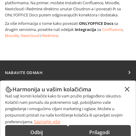
platformama. Na primer, možete instalirati Confluence, Moodle,
Nextcloud i Redmine direktno unutar Cloudron-a i povezati ih sa
ONLYOFFICE Docs putem odgovarajućih konektora i dodataka.
Za više informacija o tome kako povezati
ONLYOFFICE Docs
sa
drugim servisima, posetite naš odeljak
Integracija
za
Confluence
,
Moodle
,
Nextcloud
i
Redmine
.
NABAVITE ODMAH
Docs
SARAĐUJTE
Harmonija u vašim kolačićima
DocSpace
Naš sajt koristi kolačiće kako bi vam pružio prilagođeno iskustvo.
Za doprinosioce
PRIMAJTE VESTI
Kolačići nam pomažu da pokrenemo sajt, poboljšamo vaše
Workspace
Za prevodioce
pregledanje i omogućimo ciljani marketing i oglase. Možete u
Blog
Konektori
potpunosti pristati na naše korišćenje kolačića ili upravljati svojim
DOBIJTE POMOĆ
Za influensere
Saznajte više
preferencijama.
Desktop aplikacije
Forum
Slobodna radna mesta
KONTAKTIRAJTE NAS
Odbij
Prilagodi
Mobilne aplikacije