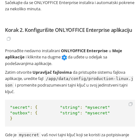
Sačekajte da se ONLYOFFICE Enterprise instalira i automatski pokrene
za nekoliko minuta.
Korak 2. Konfigurišite ONLYOFFICE Enterprise aplikaciju
Pronađite nedavno instalirani
ONLYOFFICE Enterprise
u
Moje
aplikacije
i kliknite na dugme
da uđete u odeljak sa
podešavanjima aplikacije.
Zatim otvorite
Upravljač fajlovima
da pristupite sistemu fajlova
aplikacije, uredite fajl
/app/data/config/production-linux.j
i promenite podrazumevani tajni ključ u svoj jedinstveni tajni
son
ključ.
"secret"
:
{
"string"
:
"mysecret"
"outbox"
:
{
"string"
:
"mysecret"
}
Gde je
vaš novi tajni ključ koji se koristi za potpisivanje
mysecret