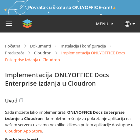
Povratak u školu sa ONLYOFFICE-om!
MENU
Početna
Dokumenti
Instalacija i konfiguracija
Preduzeće
Cloudron
Implementacija ONLYOFFICE Docs
Enterprise izdanja u Cloudron
Implementacija ONLYOFFICE Docs
Enterprise izdanja u Cloudron
Uvod
Sada možete lako implementirati
ONLYOFFICE Docs Enterprise
izdanje
u
Cloudron
- kompletno rešenje za pokretanje aplikacija na
vašem serveru uz samo nekoliko klikova putem aplikacije dostupne u
Cloudron App Store
.
Funkcionalnosti