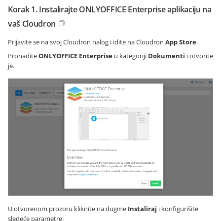
Korak 1. Instalirajte ONLYOFFICE Enterprise aplikaciju na
vaš Cloudron
Prijavite se na svoj Cloudron nalog i idite na Cloudron
App Store
.
Pronađite
ONLYOFFICE Enterprise
u kategoriji
Dokumenti
i otvorite
je.
U otvorenom prozoru kliknite na dugme
Instaliraj
i konfigurišite
sledeće parametre: