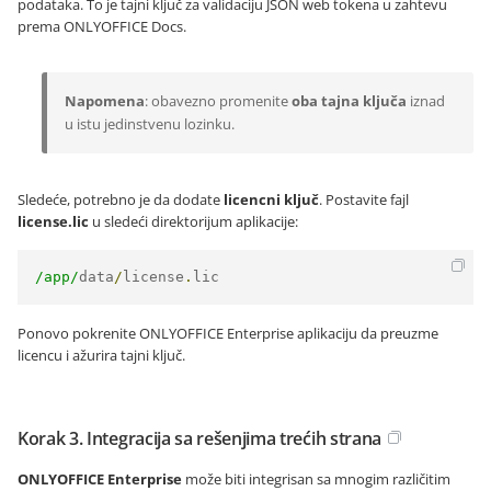
podataka. To je tajni ključ za validaciju JSON web tokena u zahtevu
prema ONLYOFFICE Docs.
Napomena
: obavezno promenite
oba tajna ključa
iznad
u istu jedinstvenu lozinku.
Sledeće, potrebno je da dodate
licencni ključ
. Postavite fajl
license.lic
u sledeći direktorijum aplikacije:
/app/
data
/
license
.
lic
Ponovo pokrenite ONLYOFFICE Enterprise aplikaciju da preuzme
licencu i ažurira tajni ključ.
Korak 3. Integracija sa rešenjima trećih strana
ONLYOFFICE Enterprise
može biti integrisan sa mnogim različitim