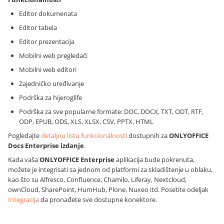
Editor dokumenata
Editor tabela
Editor prezentacija
Mobilni web pregledači
Mobilni web editori
Zajedničko uređivanje
Podrška za hijeroglife
Podrška za sve popularne formate: DOC, DOCX, TXT, ODT, RTF,
ODP, EPUB, ODS, XLS, XLSX, CSV, PPTX, HTML
Pogledajte
detaljnu listu funkcionalnosti
dostupnih za
ONLYOFFICE
Docs
Enterprise izdanje
.
Kada vaša
ONLYOFFICE Enterprise
aplikacija bude pokrenuta,
možete je integrisati sa jednom od platformi za skladištenje u oblaku,
kao što su Alfresco, Confluence, Chamilo, Liferay, Nextcloud,
ownCloud, SharePoint, HumHub, Plone, Nuxeo itd. Posetite odeljak
Integracija
da pronađete sve dostupne konektore.