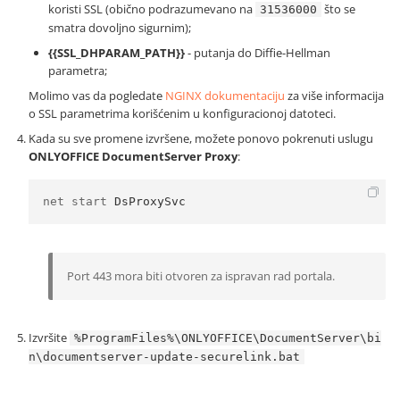
koristi SSL (obično podrazumevano na
što se
31536000
smatra dovoljno sigurnim);
{{SSL_DHPARAM_PATH}}
- putanja do Diffie-Hellman
parametra;
Molimo vas da pogledate
NGINX dokumentaciju
za više informacija
o SSL parametrima korišćenim u konfiguracionoj datoteci.
Kada su sve promene izvršene, možete ponovo pokrenuti uslugu
ONLYOFFICE DocumentServer Proxy
:
net start 
DsProxySvc
Port 443 mora biti otvoren za ispravan rad portala.
Izvršite
%ProgramFiles%\ONLYOFFICE\DocumentServer\bi
n\documentserver-update-securelink.bat