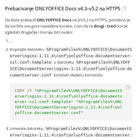
Prebacivanje ONLYOFFICE Docs v4.3–v5.2 na HTTPS
Da biste prebacili
ONLYOFFICE Docs
v4.3/v5.2 na HTTPS, potrebno je
da izvršite sve gore navedene korake, s tim da će
drugi
i
treći
korak
izgledati drugačije i moraju biti ovako:
...
Kopirajte datoteku
%ProgramFiles%\ONLYOFFICE\DocumentS
erver\nginx-1.11.4\conf\onlyoffice-documentserver-
u datoteku
ssl.conf.template
%ProgramFiles%\ONLYOFF
ICE\DocumentServer\nginx-1.11.4\conf\onlyoffice-do
koristeći sledeću komandu:
cumentserver.conf
COPY 
/
Y 
"%ProgramFiles%\ONLYOFFICE\DocumentS
erver\nginx-1.11.4\conf\onlyoffice-documents
erver-ssl.conf.template"
"%ProgramFiles%\ONL
YOFFICE\DocumentServer\nginx-1.11.4\conf\onl
yoffice-documentserver.conf"
Izmenite datoteku
%ProgramFiles%\ONLYOFFICE\DocumentS
erver\nginx-1.11.4\conf\onlyoffice-documentserver.