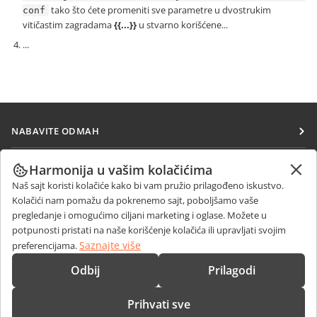
tako što ćete promeniti sve parametre u dvostrukim
conf
vitičastim zagradama
{{...}}
u stvarno korišćene...
...
NABAVITE ODMAH
Docs
SARAĐUJTE
Harmonija u vašim kolačićima
DocSpace
Naš sajt koristi kolačiće kako bi vam pružio prilagođeno iskustvo.
Za doprinosioce
PRIMAJTE VESTI
Kolačići nam pomažu da pokrenemo sajt, poboljšamo vaše
Workspace
Za prevodioce
pregledanje i omogućimo ciljani marketing i oglase. Možete u
Blog
Konektori
potpunosti pristati na naše korišćenje kolačića ili upravljati svojim
DOBIJTE POMOĆ
Za influensere
Saznajte više
preferencijama.
Desktop aplikacije
Forum
Slobodna radna mesta
KONTAKTIRAJTE NAS
Odbij
Prilagodi
Mobilne aplikacije
Kursevi obuke
Pitanja o prodaji
sales@onlyoffice.com
onlyoffice.com
Prihvati sve
Vebinari
Upiti partnera
partners@onlyoffice.com
© Ascensio System SIA 2026. Sva prava zadržana