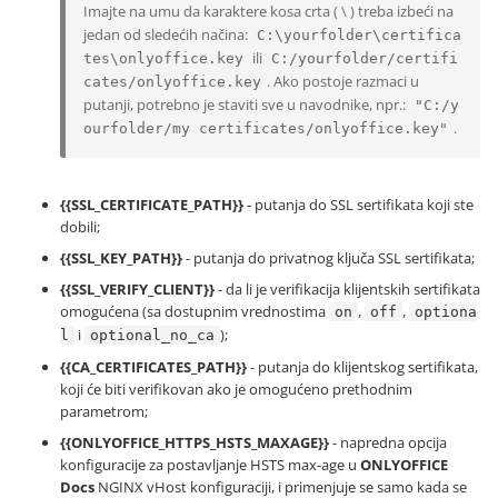
Imajte na umu da karaktere kosa crta ( \ ) treba izbeći na
jedan od sledećih načina:
С:\yourfolder\certifica
ili
tes\onlyoffice.key
С:/yourfolder/certifi
. Ako postoje razmaci u
cates/onlyoffice.key
putanji, potrebno je staviti sve u navodnike, npr.:
"С:/y
.
ourfolder/my certificates/onlyoffice.key"
{{SSL_CERTIFICATE_PATH}}
- putanja do SSL sertifikata koji ste
dobili;
{{SSL_KEY_PATH}}
- putanja do privatnog ključa SSL sertifikata;
{{SSL_VERIFY_CLIENT}}
- da li je verifikacija klijentskih sertifikata
omogućena (sa dostupnim vrednostima
,
,
on
off
optiona
i
);
l
optional_no_ca
{{CA_CERTIFICATES_PATH}}
- putanja do klijentskog sertifikata,
koji će biti verifikovan ako je omogućeno prethodnim
parametrom;
{{ONLYOFFICE_HTTPS_HSTS_MAXAGE}}
- napredna opcija
konfiguracije za postavljanje HSTS max-age u
ONLYOFFICE
Docs
NGINX vHost konfiguraciji, i primenjuje se samo kada se