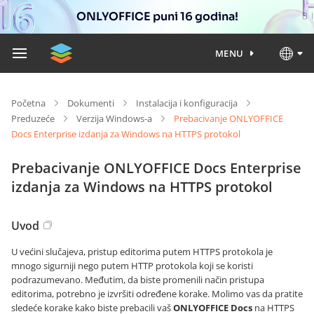
ONLYOFFICE puni 16 godina!
MENU
Početna
Dokumenti
Instalacija i konfiguracija
Preduzeće
Verzija Windows-a
Prebacivanje ONLYOFFICE
Docs Enterprise izdanja za Windows na HTTPS protokol
Prebacivanje ONLYOFFICE Docs Enterprise
izdanja za Windows na HTTPS protokol
Uvod
U većini slučajeva, pristup editorima putem HTTPS protokola je
mnogo sigurniji nego putem HTTP protokola koji se koristi
podrazumevano. Međutim, da biste promenili način pristupa
editorima, potrebno je izvršiti određene korake. Molimo vas da pratite
sledeće korake kako biste prebacili vaš
ONLYOFFICE Docs
na HTTPS