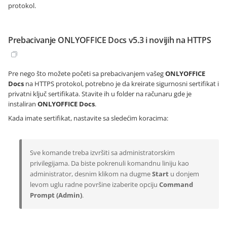
protokol.
Prebacivanje ONLYOFFICE Docs v5.3 i novijih na HTTPS
Pre nego što možete početi sa prebacivanjem vašeg
ONLYOFFICE
Docs
na HTTPS protokol, potrebno je da kreirate sigurnosni sertifikat i
privatni ključ sertifikata. Stavite ih u folder na računaru gde je
instaliran
ONLYOFFICE Docs
.
Kada imate sertifikat, nastavite sa sledećim koracima:
Sve komande treba izvršiti sa administratorskim
privilegijama. Da biste pokrenuli komandnu liniju kao
administrator, desnim klikom na dugme
Start
u donjem
levom uglu radne površine izaberite opciju
Command
Prompt (Admin)
.