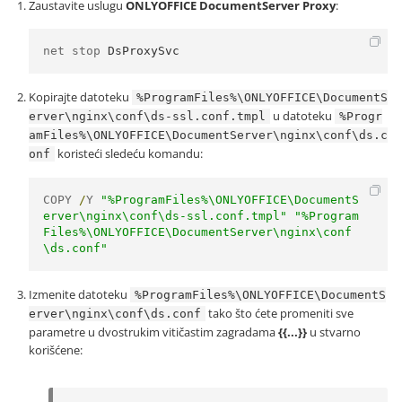
Zaustavite uslugu
ONLYOFFICE DocumentServer Proxy
:
net stop 
DsProxySvc
Kopirajte datoteku
%ProgramFiles%\ONLYOFFICE\DocumentS
u datoteku
erver\nginx\conf\ds-ssl.conf.tmpl
%Progr
amFiles%\ONLYOFFICE\DocumentServer\nginx\conf\ds.c
koristeći sledeću komandu:
onf
COPY 
/
Y 
"%ProgramFiles%\ONLYOFFICE\DocumentS
erver\nginx\conf\ds-ssl.conf.tmpl"
"%Program
Files%\ONLYOFFICE\DocumentServer\nginx\conf
\ds.conf"
Izmenite datoteku
%ProgramFiles%\ONLYOFFICE\DocumentS
tako što ćete promeniti sve
erver\nginx\conf\ds.conf
parametre u dvostrukim vitičastim zagradama
{{...}}
u stvarno
korišćene: