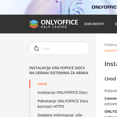
ONLYOFFICE
DOKUMENTI
Početn
sistemi
Ins
INSTALACIJA ONLYOFFICE DOCS
NA DEBIAN SISTEMIMA ZA ARM64
Uvod
Uvod
Počevši
Instalacija ONLYOFFICE Docs
Commun
Pokretanje ONLYOFFICE Docs
editor
koristeći HTTPS
ONLYO
Dodatne informacije: više
potpun