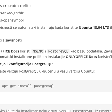
s-crosextra-carlito
ts-takao-gothic
ts-opensymbol
isnosti se automatski instaliraju kada koristite
Ubuntu 18.04 LTS
i
cija zavisnosti
FFICE Docs
koristi
i
kao bazu podataka. Zavi
NGINX
PostgreSQL
tomatski instalirane prilikom instalacije
ONLYOFFICE Docs
koriste
cija i konfiguracija PostgreSQL
:
rajte verziju PostgreSQL uključenu u vašu verziju Ubuntu:
Ako želite da instalirate neku drugu verziju
iz Postgre
PostgreSQL