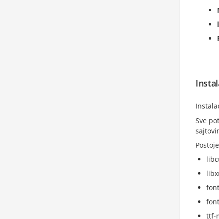
Insta
Instal
Sve pot
sajtovi
Postoje
libc
lib
fon
font
ttf