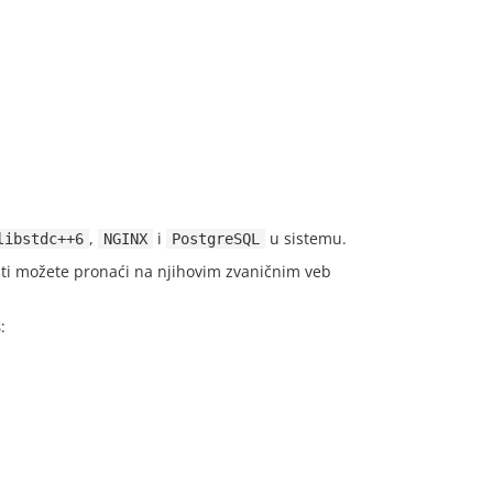
,
i
u sistemu.
libstdc++6
NGINX
PostgreSQL
osti možete pronaći na njihovim zvaničnim veb
s
: