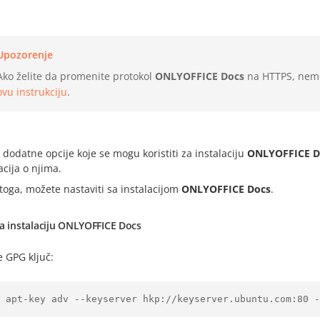
Upozorenje
Ako želite da promenite protokol
ONLYOFFICE Docs
na HTTPS, nemo
ovu instrukciju
.
 dodatne opcije koje se mogu koristiti za instalaciju
ONLYOFFICE D
cija o njima.
toga, možete nastaviti sa instalacijom
ONLYOFFICE Docs
.
a instalaciju ONLYOFFICE Docs
 GPG ključ: