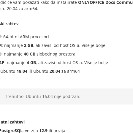
dič će vam pokazati kako da instalirate
ONLYOFFICE Docs Communi
ntu 20.04 za arm64.
ki zahtevi
U
: 64-bitni ARM procesori
M
: najmanje
2 GB
, ali zavisi od host OS-a. Više je bolje
D
: najmanje
40 GB
slobodnog prostora
AP
: najmanje
4 GB
, ali zavisi od host OS-a. Više je bolje
: Ubuntu
18.04
ili Ubuntu
20.04
za arm64
Trenutno, Ubuntu 16.04 nije podržan.
atni zahtevi
PostgreSQL
: verzija
12.9
ili novija