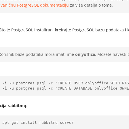
zvaničnu PostgreSQL dokumentaciju
za više detalja o tome.
to je PostgreSQL instaliran, kreirajte PostgreSQL bazu podataka i k
Korisnik baze podataka mora imati ime
onlyoffice
. Možete navesti b
 -i -u postgres psql -c "CREATE USER onlyoffice WITH PAS
acija rabbitmq
: