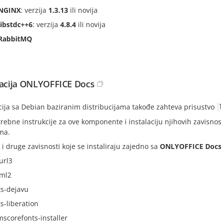
NGINX
: verzija
1.3.13
ili novija
libstdc++6
: verzija
4.8.4
ili novija
RabbitMQ
lacija ONLYOFFICE Docs
acija sa Debian baziranim distribucijama takođe zahteva prisustvo
rebne instrukcije za ove komponente i instalaciju njihovih zavisn
ma.
 i druge zavisnosti koje se instaliraju zajedno sa
ONLYOFFICE Doc
url3
xml2
ts-dejavu
s-liberation
-mscorefonts-installer