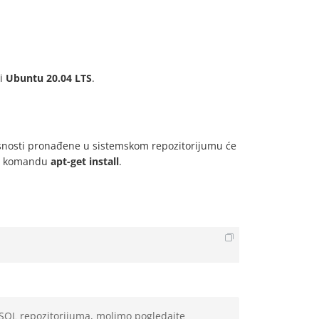
li
Ubuntu 20.04 LTS
.
snosti pronađene u sistemskom repozitorijumu će
ći komandu
apt-get install
.
SQL repozitorijuma, molimo pogledajte