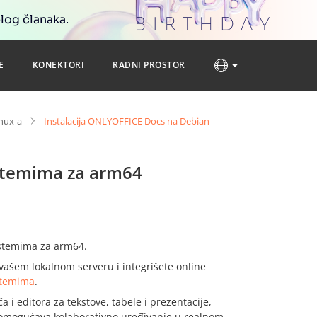
blog članaka.
E
KONEKTORI
RADNI PROSTOR
inux-a
Instalacija ONLYOFFICE Docs na Debian
istemima za arm64
istemima za arm64.
vašem lokalnom serveru i integrišete online
stemima
.
a i editora za tekstove, tabele i prezentacije,
i omogućava kolaborativno uređivanje u realnom