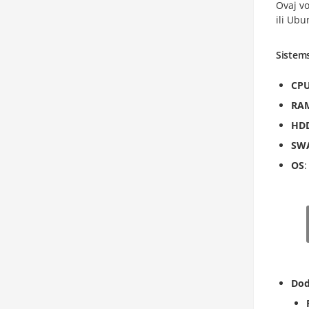
Ovaj vo
ili Ubu
Sistems
CP
RA
HD
SW
OS
Dod