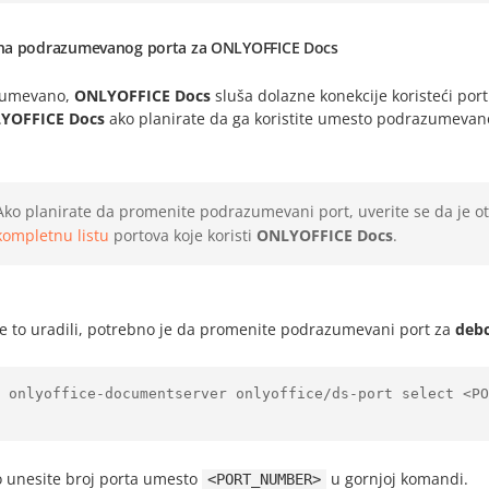
a podrazumevanog porta za ONLYOFFICE Docs
zumevano,
ONLYOFFICE Docs
sluša dolazne konekcije koristeći por
YOFFICE Docs
ako planirate da ga koristite umesto podrazumevan
Ako planirate da promenite podrazumevani port, uverite se da je o
kompletnu listu
portova koje koristi
ONLYOFFICE Docs
.
te to uradili, potrebno je da promenite podrazumevani port za
deb
o onlyoffice-documentserver onlyoffice/ds-port select <PO
 unesite broj porta umesto
u gornjoj komandi.
<PORT_NUMBER>