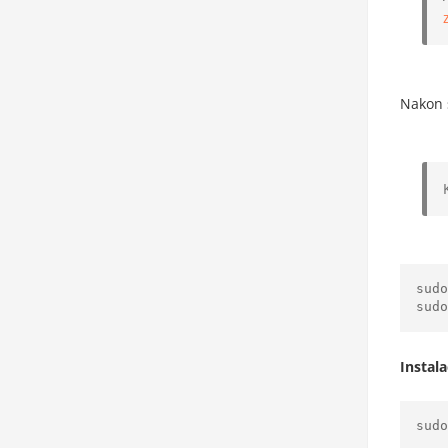
Nakon š
sudo
Instal