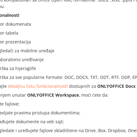
u.
onalnosti
tor dokumenata
tor tabela
tor prezentacija
gledači za mobilne uređaje
aborativno uređivanje
rška za hijeroglife
rška za sve popularne formate: DOC, DOCX, TXT, ODT, RTF, ODP, EP
ajte
detaljnu listu funkcionalnosti
dostupnih za
ONLYOFFICE Docs
enjem unutar
ONLYOFFICE Workspace
, moći ćete da:
te fajlove;
avljate pravima pristupa dokumentima;
ađujete dokumente na veb sajt;
gledate i uređujete fajlove skladištene na Drive, Box, Dropbox, 