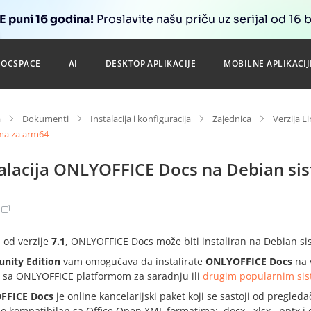
 puni 16 godina!
Proslavite našu priču uz serijal od 16 
DOCSPACE
AI
DESKTOP APLIKACIJE
MOBILNE APLIKACIJ
a
Dokumenti
Instalacija i konfiguracija
Zajednica
Verzija L
ma za arm64
talacija ONLYOFFICE Docs na Debian s
 od verzije
7.1
, ONLYOFFICE Docs može biti instaliran na Debian s
ity Edition
vam omogućava da instalirate
ONLYOFFICE Docs
na 
e sa ONLYOFFICE platformom za saradnju ili
drugim popularnim si
FFICE Docs
je online kancelarijski paket koji se sastoji od pregledač
o kompatibilan sa Office Open XML formatima: .docx, .xlsx, .pptx 