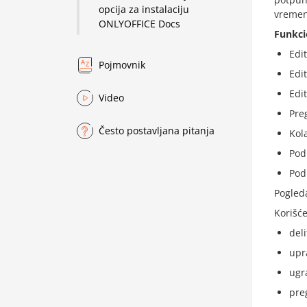
opcija za instalaciju
vremen
ONLYOFFICE Docs
Funkci
Edi
Pojmovnik
Edi
Edi
Video
Pre
Često postavljana pitanja
Kol
Pod
Pod
Pogled
Korišć
deli
upr
ugr
pre