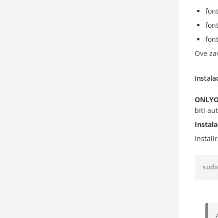
font
fon
fon
Ove zav
Instala
ONLYO
biti au
Instala
Instali