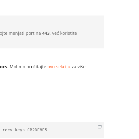
jte menjati port na
443
, već koristite
ocs
. Molimo pročitajte
ovu sekciju
za više