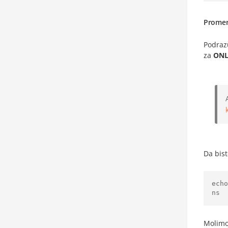
Promen
Podra
za
ONL
Da bis
ech
ns
Molimo