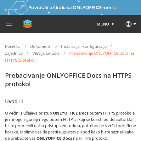
Povratak u školu sa ONLYOFFICE-om!
MENU
Početna
Dokumenti
Instalacija i konfiguracija
Zajednica
Verzija Linux-a
Prebacivanje ONLYOFFICE Docs na
HTTPS protokol
Prebacivanje ONLYOFFICE Docs na HTTPS
protokol
Uvod
U većini slučajeva pristup
ONLYOFFICE Docs
putem HTTPS protokola
je mnogo sigurniji nego putem HTTP-a, koji se koristi po defaultu. Da
biste promenili način pristupa editorima, potrebno je izvršiti određene
korake. Molimo vas da pratite uputstva ispod kako biste saznali kako
da prebacite vaš
ONLYOFFICE Docs
na HTTPS protokol.