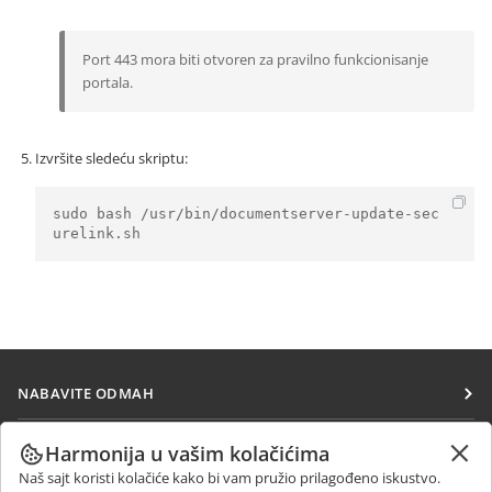
Port 443 mora biti otvoren za pravilno funkcionisanje
portala.
Izvršite sledeću skriptu:
sudo bash /usr/bin/documentserver-update-sec
urelink.sh 
NABAVITE ODMAH
Docs
SARAĐUJTE
Harmonija u vašim kolačićima
DocSpace
Naš sajt koristi kolačiće kako bi vam pružio prilagođeno iskustvo.
Za doprinosioce