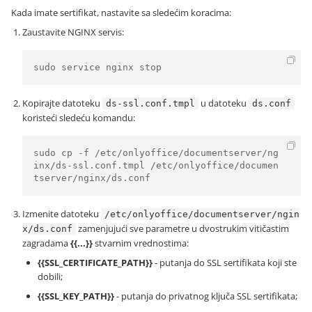
Kada imate sertifikat, nastavite sa sledećim koracima:
Zaustavite NGINX servis:
sudo service nginx stop 
Kopirajte datoteku
u datoteku
ds-ssl.conf.tmpl
ds.conf
koristeći sledeću komandu:
sudo cp -f /etc/onlyoffice/documentserver/ng
inx/ds-ssl.conf.tmpl /etc/onlyoffice/documen
tserver/nginx/ds.conf 
Izmenite datoteku
/etc/onlyoffice/documentserver/ngin
zamenjujući sve parametre u dvostrukim vitičastim
x/ds.conf
zagradama
{{...}}
stvarnim vrednostima:
{{SSL_CERTIFICATE_PATH}}
- putanja do SSL sertifikata koji ste
dobili;
{{SSL_KEY_PATH}}
- putanja do privatnog ključa SSL sertifikata;