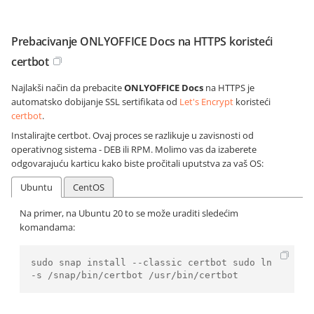
Prebacivanje ONLYOFFICE Docs na HTTPS koristeći
certbot
Najlakši način da prebacite
ONLYOFFICE Docs
na HTTPS je
automatsko dobijanje SSL sertifikata od
Let's Encrypt
koristeći
certbot
.
Instalirajte certbot. Ovaj proces se razlikuje u zavisnosti od
operativnog sistema - DEB ili RPM. Molimo vas da izaberete
odgovarajuću karticu kako biste pročitali uputstva za vaš OS:
Ubuntu
CentOS
Na primer, na Ubuntu 20 to se može uraditi sledećim
komandama:
sudo snap install --classic certbot sudo ln 
-s /snap/bin/certbot /usr/bin/certbot 