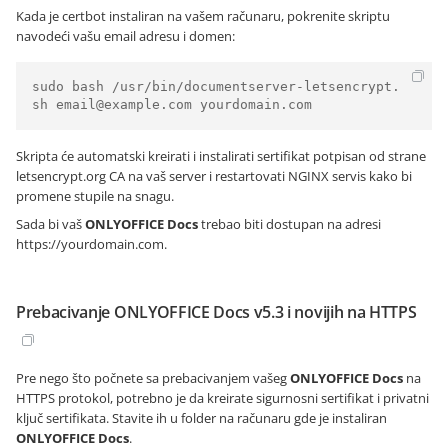
Kada je certbot instaliran na vašem računaru, pokrenite skriptu
navodeći vašu email adresu i domen:
sudo bash /usr/bin/documentserver-letsencrypt.
sh email@example.com yourdomain.com 
Skripta će automatski kreirati i instalirati sertifikat potpisan od strane
letsencrypt.org CA na vaš server i restartovati NGINX servis kako bi
promene stupile na snagu.
Sada bi vaš
ONLYOFFICE Docs
trebao biti dostupan na adresi
https://yourdomain.com
.
Prebacivanje ONLYOFFICE Docs v5.3 i novijih na HTTPS
Pre nego što počnete sa prebacivanjem vašeg
ONLYOFFICE Docs
na
HTTPS protokol, potrebno je da kreirate sigurnosni sertifikat i privatni
ključ sertifikata. Stavite ih u folder na računaru gde je instaliran
ONLYOFFICE Docs
.