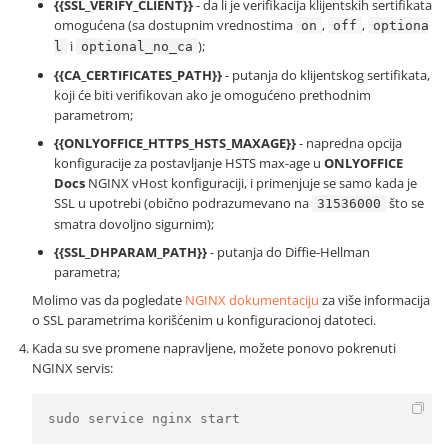
{{SSL_VERIFY_CLIENT}}
- da li je verifikacija klijentskih sertifikata
omogućena (sa dostupnim vrednostima
,
,
on
off
optiona
i
);
l
optional_no_ca
{{CA_CERTIFICATES_PATH}}
- putanja do klijentskog sertifikata,
koji će biti verifikovan ako je omogućeno prethodnim
parametrom;
{{ONLYOFFICE_HTTPS_HSTS_MAXAGE}}
- napredna opcija
konfiguracije za postavljanje HSTS max-age u
ONLYOFFICE
Docs
NGINX vHost konfiguraciji, i primenjuje se samo kada je
SSL u upotrebi (obično podrazumevano na
što se
31536000
smatra dovoljno sigurnim);
{{SSL_DHPARAM_PATH}}
- putanja do Diffie-Hellman
parametra;
Molimo vas da pogledate
NGINX dokumentaciju
za više informacija
o SSL parametrima korišćenim u konfiguracionoj datoteci.
Kada su sve promene napravljene, možete ponovo pokrenuti
NGINX servis:
sudo service nginx start 