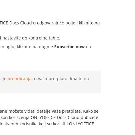
FICE Docs Cloud u odgovarajuće polje i kliknite na
 i nastavite do kontrolne table.
om uglu, kliknite na dugme
Subscribe now
da
cije
brendiranja
, u vašu pretplatu. Imajte na
rane možete videti detalje vaše pretplate. Kako se
akon korišćenja ONLYOFFICE Docs Cloud dobićete
nstvenih korisnika koji su koristili ONLYOFFICE