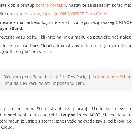
iste dobili pristup
kontrolnoj tabli
, nastavite sa sledećim koracima:
dite na
stranicu za registraciju ONLYOFFICE Docs Cloud
.
nesite e-mail adresu koju ste koristili za registraciju vašeg ONLYOF
dugme
Send
.
roverite vašu poštu i kliknite na link u mailu da potvrdite vaš nalog
avite se na vašu Docs Cloud administrativnu tablu. U gornjem desn
gradite na plaćenu verziju.
Biće vam ponuđeno da uključite Dev Pack, tj.
Automation API
i op
umu da Dev Pack dolazi uz posebnu cenu.
te preusmereni na Stripe stranicu za plaćanje. U odeljku sa leve st
sti model naplate po upotrebi,
Ukupno
iznosi $0.00. Mesec dana n
čni račun iz Stripe sistema. Iznos vaše naknade zavisi od broja jedi
 Cloud.