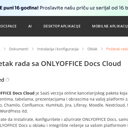
 puni 16 godina!
Proslavite našu priču uz serijal od 16 
DOCSPACE
AI
DESKTOP APLIKACIJE
MOBILNE APLIKACIJ
a
Dokumenti
Instalacija i konfiguracija
Oblak
Početak rad
etak rada sa ONLYOFFICE Docs Cloud
ed
FFICE Docs Cloud
je SaaS verzija online kancelarijskog paketa ko
tima, tabelama, prezentacijama i obrascima na vašoj platformi za s
co, Chamilo, Confluence, HumHub, Jira, Liferay, Moodle, Nextcloud
 WordPress itd.
te da instalirate, konfigurišete i ažurirate ONLYOFFICE Docs, samo
LYOFFICE Docs u oblaku i integrišite rešenje sa vašom platformom 