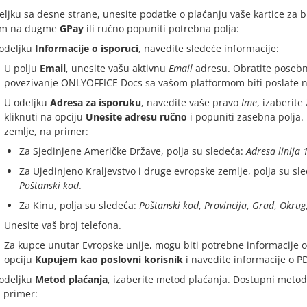
eljku sa desne strane, unesite podatke o plaćanju vaše kartice za b
om na dugme
GPay
ili ručno popuniti potrebna polja:
odeljku
Informacije o isporuci
, navedite sledeće informacije:
U polju
Email
, unesite vašu aktivnu
Email
adresu. Obratite posebnu
povezivanje ONLYOFFICE Docs sa vašom platformom biti poslate 
U odeljku
Adresa za isporuku
, navedite vaše pravo
Ime
, izaberite
kliknuti na opciju
Unesite adresu ručno
i popuniti zasebna polja. 
zemlje, na primer:
Za Sjedinjene Američke Države, polja su sledeća:
Adresa linija 1
Za Ujedinjeno Kraljevstvo i druge evropske zemlje, polja su sl
Poštanski kod
.
Za Kinu, polja su sledeća:
Poštanski kod
,
Provincija
,
Grad
,
Okrug
Unesite vaš broj telefona.
Za kupce unutar Evropske unije, mogu biti potrebne informacije o
opciju
Kupujem kao poslovni korisnik
i navedite informacije o P
odeljku
Metod plaćanja
, izaberite metod plaćanja. Dostupni metodi
 primer: