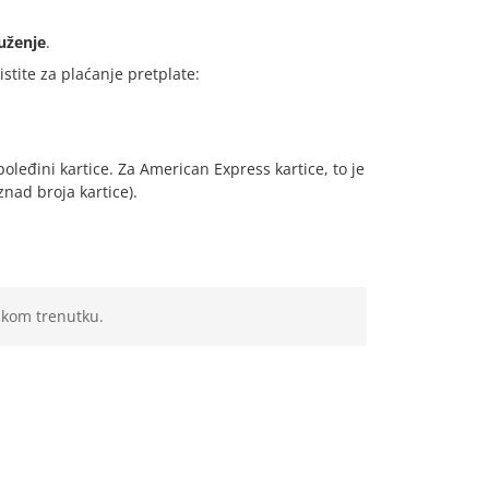
uženje
.
ristite za plaćanje pretplate:
poleđini kartice. Za American Express kartice, to je
znad broja kartice).
 kom trenutku.