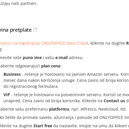
užaju naši partneri.
ina pretplate
tranici za registraciju ONLYOFFICE Docs Cloud
, kliknite na dugme
R
g:
nesite vaše
puno ime
i vašu
e-mail
adresu.
zaberite odgovarajući
plan cena
:
Business
- rešenje je hostovano na javnom Amazon serveru. Koris
mesec dana nakon korišćenja usluge. Cena zavisi od broja korisn
do registracionog formulara.
VIP
- rešenje je hostovano na posvećenom serveru. Koristi se mo
unapred. Cena zavisi od broja korisnika. Kliknite na
Contact us
d
zaberite vašu preferiranu
platformu
, npr. Alfresco, Nextcloud, itd.
ko želite da primate savete, ažuriranja i ponude od ONLYOFFICE ti
liknite na dugme
Start free
da nastavite. Imajte na umu da klikom