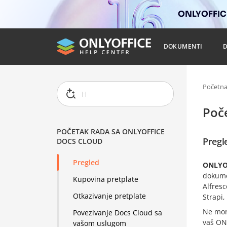
ONLYOFFICE
DOKUMENTI
Početn
Poč
POČETAK RADA SA ONLYOFFICE
Pregl
DOCS CLOUD
Pregled
ONLYO
dokumen
Kupovina pretplate
Alfres
Otkazivanje pretplate
Strapi,
Ne mora
Povezivanje Docs Cloud sa
vaš ON
vašom uslugom