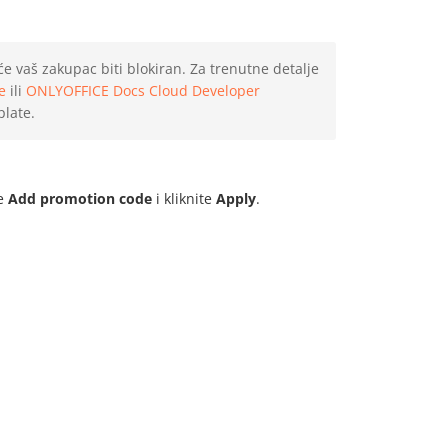
e vaš zakupac biti blokiran. Za trenutne detalje
e
ili
ONLYOFFICE Docs Cloud Developer
plate.
je
Add promotion code
i kliknite
Apply
.