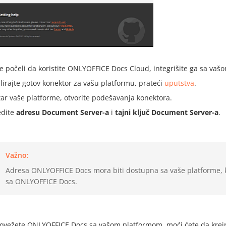
te počeli da koristite ONLYOFFICE Docs Cloud, integrišite ga sa v
alirajte gotov konektor za vašu platformu, prateći
uputstva
.
ar vaše platforme, otvorite podešavanja konektora.
dite
adresu Document Server-a
i
tajni ključ Document Server-a
.
Važno:
Adresa ONLYOFFICE Docs mora biti dostupna sa vaše platforme, k
sa ONLYOFFICE Docs.
ovežete ONLYOFFICE Docs sa vašom platformom, moći ćete da kreira