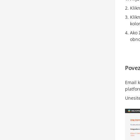
Klik
Klik
kolo
Ako 
obno
Povez
Email k
platfo
Unesit