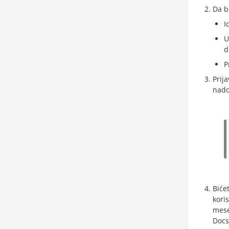
Da b
I
U
P
Prij
nado
Biće
kori
mese
Docs