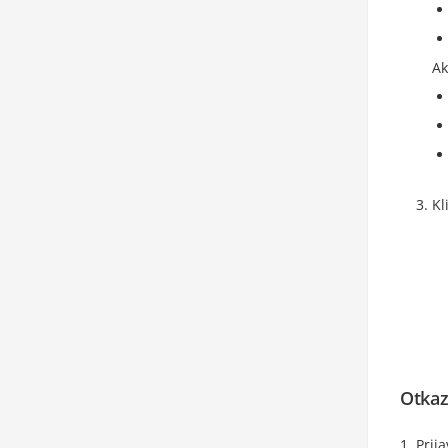
Ak
Kl
Otkaz
Prij