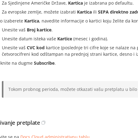
Za Sjedinjene Američke Države,
Kartica
je izabrana po defaultu.
Za evropske zemlje, možete izabrati
Kartica
ili
SEPA direktno zad
o izaberete
Kartica
, navedite informacije o kartici koju želite da ko
Unesite vaš
Broj kartice
.
Unesite datum isteka vaše
Kartice
(mesec i godina).
Unesite vaš
CVC kod
kartice (poslednje tri cifre koje se nalaze na 
četvorocifreni kod odštampan na prednjoj strani kartice, desno i i
iknite na dugme
Subscribe
.
Tokom probnog perioda, možete otkazati vašu pretplatu u bilo
ivanje pretplate
avite se na
Docs Cloud administrativnu tablu
.