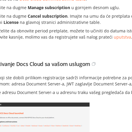
nite na dugme
Manage subscription
u gornjem desnom uglu.
nite na dugme
Cancel subscription
. Imajte na umu da će pretplata
ni
License
na glavnoj stranici administrativne table.
želite da obnovite period pretplate, možete to učiniti do datuma i
vite kasnije, molimo vas da registrujete vaš nalog prateći
uputstva
ivanje Docs Cloud sa vašom uslugom
oji ste dobili prilikom registracije sadrži informacije potrebne z
rmom: adresa Document Server-a, JWT zaglavlje Document Server-a, 
e adresu Document Server-a u adresnu traku vašeg pregledača da bi