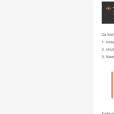
Da bis
Inst
Unut
Nave
Kada p