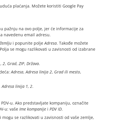
uduća plaćanja. Možete koristiti Google Pay
 pažnju na ovo polje, jer će informacije za
na navedenu email adresu.
Zemlju
i popunite polje
Adresa
. Takođe možete
Polja se mogu razlikovati u zavisnosti od izabrane
, 2
,
Grad
,
ZIP
,
Država
.
edeća:
Adresa
,
Adresa linija 2
,
Grad ili mesto
,
,
Adresa linija 1, 2
.
 PDV-u. Ako predstavljate kompaniju, označite
DV-u: vaše
Ime kompanije
i
PDV ID
.
 mogu se razlikovati u zavisnosti od vaše zemlje,