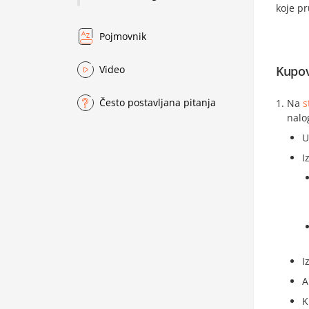
koje pr
Pojmovnik
Kupov
Video
Često postavljana pitanja
Na
s
nalo
U
I
I
A
K