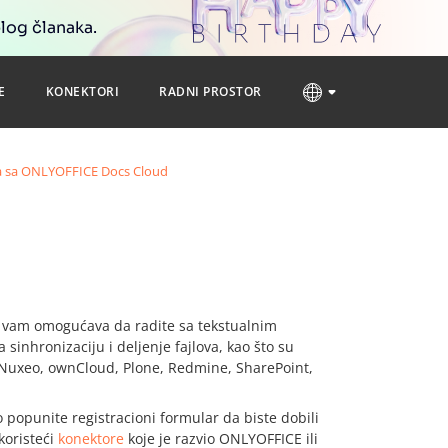
blog članaka.
E
KONEKTORI
RADNI PROSTOR
a sa ONLYOFFICE Docs Cloud
ja vam omogućava da radite sa tekstualnim
inhronizaciju i deljenje fajlova, kao što su
, Nuxeo, ownCloud, Plone, Redmine, SharePoint,
 popunite registracioni formular da biste dobili
koristeći
konektore
koje je razvio ONLYOFFICE ili