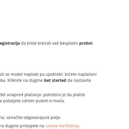
egistracija
da biste kreirali vaš besplatni
probni
ti se model naplate po upotrebi: bićete naplaćeni
ika. Kliknite na dugme
Get started
da nastavite
del unapred plaćanja: potrebno je da platite
a pošaljete zahtev putem e-maila.
ma, označite odgovarajuće polje.
 na dugme pristajete na
Uslove korišćenja
.