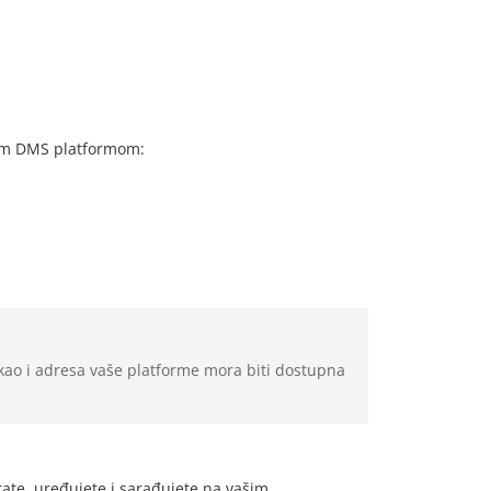
ašom DMS platformom:
ao i adresa vaše platforme mora biti dostupna
te, uređujete i sarađujete na vašim