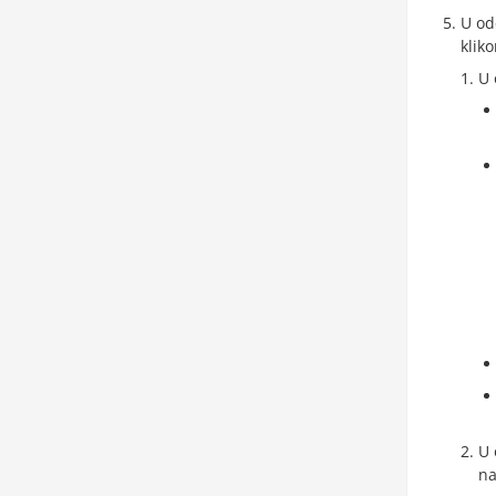
U od
klik
U 
U 
na