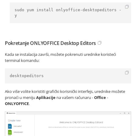
sudo yum install onlyoffice
-
desktopeditors 
-
y
Pokretanje ONLYOFFICE Desktop Editors
Kada se instalacija završi, možete pokrenuti urednike koristeći
terminal komandu:
desktopeditors
Ako više volite koristiti grafički korisnički interfejs, urednike možete
pronaći u meniju
Aplikacije
na vašem računaru -
Office
-
ONLYOFFICE
.