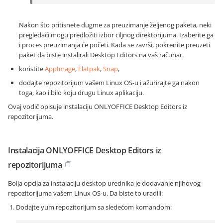
Nakon što pritisnete dugme za preuzimanje željenog paketa, neki
pregledači mogu predložiti izbor ciljnog direktorijuma. Izaberite ga
i proces preuzimanja će početi. Kada se završi, pokrenite preuzeti
paket da biste instalirali Desktop Editors na vaš računar.
koristite
AppImage
,
Flatpak
,
Snap
,
dodajte repozitorijum vašem Linux OS-u i ažurirajte ga nakon
toga, kao i bilo koju drugu Linux aplikaciju.
Ovaj vodič opisuje instalaciju ONLYOFFICE Desktop Editors iz
repozitorijuma.
Instalacija ONLYOFFICE Desktop Editors iz
repozitorijuma
Bolja opcija za instalaciju desktop urednika je dodavanje njihovog
repozitorijuma vašem Linux OS-u. Da biste to uradili:
Dodajte yum repozitorijum sa sledećom komandom: