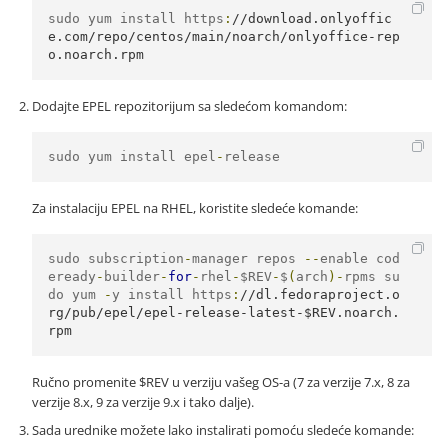
sudo yum install https
:
//download.onlyoffic
e.com/repo/centos/main/noarch/onlyoffice-rep
o.noarch.rpm
Dodajte EPEL repozitorijum sa sledećom komandom:
sudo yum install epel
-
release
Za instalaciju EPEL na RHEL, koristite sledeće komande:
sudo subscription
-
manager repos 
--
enable cod
eready
-
builder
-
for
-
rhel
-
$REV
-
$
(
arch
)-
rpms su
do yum 
-
y install https
:
//dl.fedoraproject.o
rg/pub/epel/epel-release-latest-$REV.noarch.
rpm
Ručno promenite $REV u verziju vašeg OS-a (7 za verzije 7.x, 8 za
verzije 8.x, 9 za verzije 9.x i tako dalje).
Sada urednike možete lako instalirati pomoću sledeće komande: