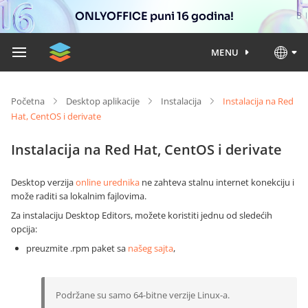
ONLYOFFICE puni 16 godina!
MENU
Početna
Desktop aplikacije
Instalacija
Instalacija na Red
Hat, CentOS i derivate
Instalacija na Red Hat, CentOS i derivate
Desktop verzija
online urednika
ne zahteva stalnu internet konekciju i
može raditi sa lokalnim fajlovima.
Za instalaciju Desktop Editors, možete koristiti jednu od sledećih
opcija:
preuzmite .rpm paket sa
našeg sajta
,
Podržane su samo 64-bitne verzije Linux-a.