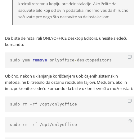
kreirali rezervnu kopiju pre deinstalacije. Ako želite da
sačuvate bilo koji od ovih podataka, molimo vas da ih ručno
sačuvate pre nego što nastavite sa deinstalacijom.
Da biste deinstalirali ONLYOFFICE Desktop Editors, unesite sledeću
komandu:
sudo yum 
remove
 onlyoffice
-
desktopeditors
Obično, nakon uklanjanja korišćenjem uobičajenih sistemskih
metoda, ne bi trebalo da ostanu rezidualni fajlovi. Međutim, ako ih
ima, pokrenite sledeću komandu da biste uklonili sve što može ostati:
sudo rm -rf /opt/onlyoffice
sudo rm -rf /opt/onlyoffice