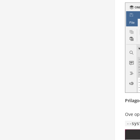
Prilag
Ove opc
--sys