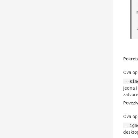
Pokret
Ova opc
--sin
jedna i
zatvore
Povezi
Ova opc
--ign
deskto