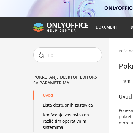
ONLYOFFICE
DOKUMENTI
Početn
Pok
POKRETANJE DESKTOP EDITORS
```html
SA PARAMETRIMA
Uvod
Uvod
Lista dostupnih zastavica
Poneka
Korišćenje zastavica na
pokreta
različitim operativnim
može u
sistemima