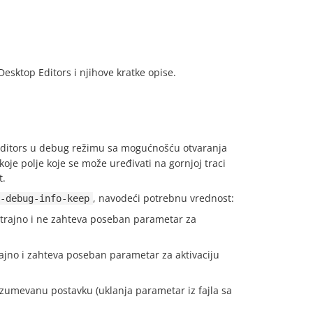
esktop Editors i njihove kratke opise.
 Editors u debug režimu sa mogućnošću otvaranja
oje polje koje se može uređivati na gornjoj traci
t.
, navodeći potrebnu vrednost:
-debug-info-keep
rajno i ne zahteva poseban parametar za
rajno i zahteva poseban parametar za aktivaciju
zumevanu postavku (uklanja parametar iz fajla sa