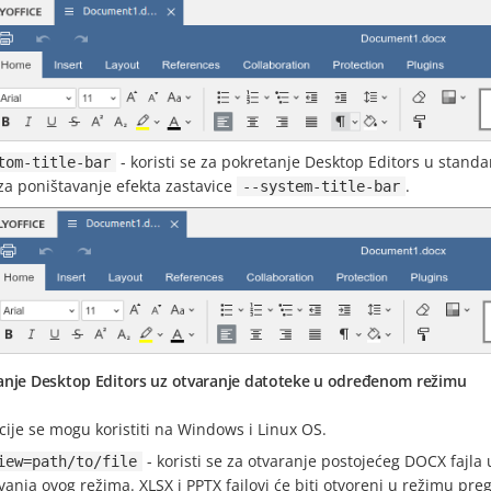
- koristi se za pokretanje Desktop Editors u stan
tom-title-bar
 za poništavanje efekta zastavice
.
--system-title-bar
anje Desktop Editors uz otvaranje datoteke u određenom režimu
ije se mogu koristiti na Windows i Linux OS.
- koristi se za otvaranje postojećeg DOCX faj
iew=path/to/file
ivanja ovog režima. XLSX i PPTX fajlovi će biti otvoreni u režimu p