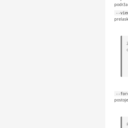
podrža
--vie
prelask
--for
postoj