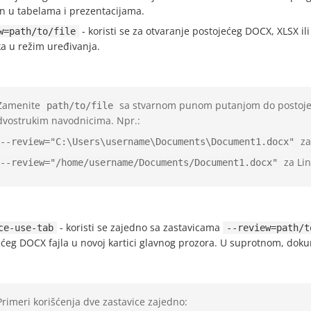
n u tabelama i prezentacijama.
- koristi se za otvaranje postojećeg DOCX, XLSX i
w=path/to/file
a u režim uređivanja.
Zamenite
sa stvarnom punom putanjom do postojećeg
path/to/file
dvostrukim navodnicima. Npr.:
za
--review="C:\Users\username\Documents\Document1.docx"
za Li
--review="/home/username/Documents/Document1.docx"
- koristi se zajedno sa zastavicama
ce-use-tab
--review=path/t
ećeg DOCX fajla u novoj kartici glavnog prozora. U suprotnom, do
Primeri korišćenja dve zastavice zajedno: