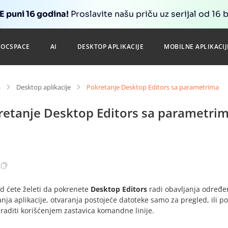
 puni 16 godina!
Proslavite našu priču uz serijal od 16 
DOCSPACE
AI
DESKTOP APLIKACIJE
MOBILNE APLIKACIJ
a
Desktop aplikacije
Pokretanje Desktop Editors sa parametrima
retanje Desktop Editors sa parametri
d ćete želeti da pokrenete
Desktop Editors
radi obavljanja određen
nja aplikacije, otvaranja postojeće datoteke samo za pregled, ili p
raditi korišćenjem zastavica komandne linije.