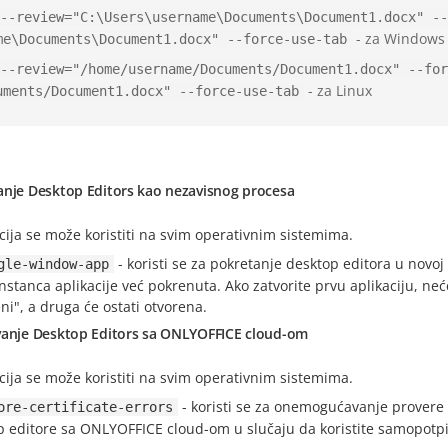
--review="C:\Users\username\Documents\Document1.docx" --
- za Windows
me\Documents\Document1.docx" --force-use-tab
--review="/home/username/Documents/Document1.docx" --for
- za Linux
uments/Document1.docx" --force-use-tab
anje Desktop Editors kao nezavisnog procesa
ija se može koristiti na svim operativnim sistemima.
- koristi se za pokretanje desktop editora u novoj
gle-window-app
nstanca aplikacije već pokrenuta. Ako zatvorite prvu aplikaciju, neće
ni", a druga će ostati otvorena.
vanje Desktop Editors sa ONLYOFFICE cloud-om
ija se može koristiti na svim operativnim sistemima.
- koristi se za onemogućavanje provere v
ore-certificate-errors
p editore sa ONLYOFFICE cloud-om u slučaju da koristite samopotpi