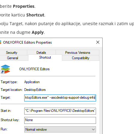
aberite
Properties
.
vorite karticu
Shortcut
.
polju Target, nakon putanje do aplikacije, unesite razmak i zatim up
iknite na dugme
Apply
.