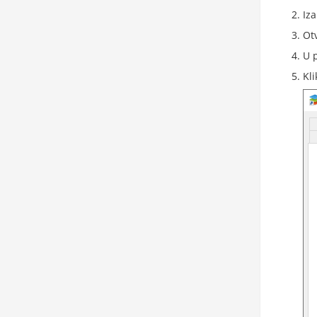
Iz
Ot
U 
Kl