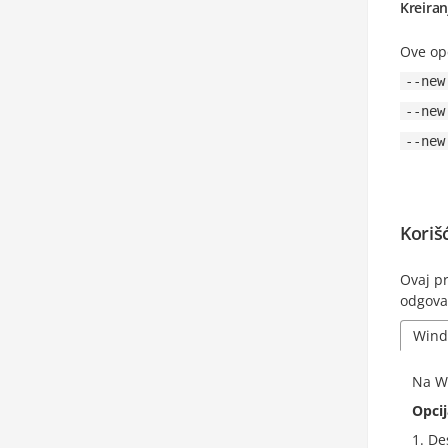
Kreiran
Ove opc
--new
--new
--new
Koriš
Ovaj pr
odgovar
Wind
Na Wi
Opcij
De