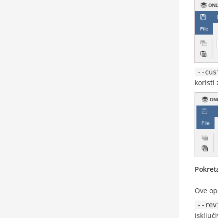
--cus
koristi
Pokret
Ove opc
--rev
isključ