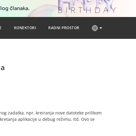
blog članaka.
E
KONEKTORI
RADNI PROSTOR
ma
og zadatka, npr. kreiranja nove datoteke prilikom
okretanja aplikacije u debug režimu, itd. Ovo se