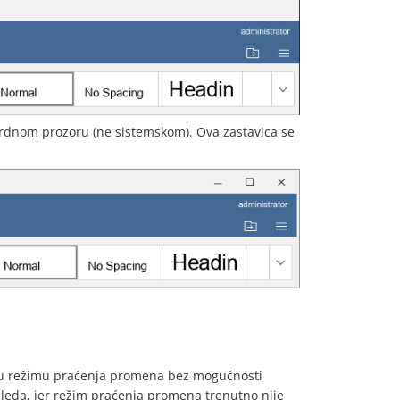
dardnom prozoru (ne sistemskom). Ova zastavica se
la u režimu praćenja promena bez mogućnosti
regleda, jer režim praćenja promena trenutno nije