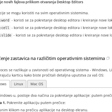
je novih fajlova prilikom otvaranja Desktop Editors
ije se mogu koristiti na svim operativnim sistemima.
- koristi se za pokretanje desktop editora i kreiranje nove l
:word
- koristi se za pokretanje desktop editora i kreiranje nove l
:cell
- koristi se za pokretanje desktop editora i kreiranje nove 
:slide
ćenje zastavica na različitim operativnim sistemima
oces se razlikuje u zavisnosti od operativnog sistema - Windows, L
ajuću karticu kako biste pročitali detaljna uputstva za vaš OS:
ows
Linux
Mac OS
ndows-u, postoje dva načina za pokretanje aplikacije: putem prečic
a 1.
Pokrenite aplikaciju putem prečice:
snim klikom na prečicu aplikacije na desktop ekranu.