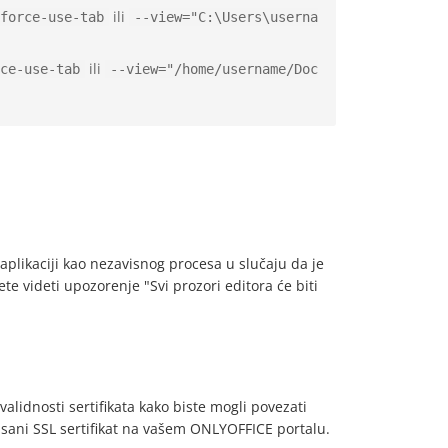
ili
force-use-tab
--view="C:\Users\userna
ili
ce-use-tab
--view="/home/username/Doc
 aplikaciji kao nezavisnog procesa u slučaju da je
te videti upozorenje "Svi prozori editora će biti
alidnosti sertifikata kako biste mogli povezati
sani SSL sertifikat na vašem ONLYOFFICE portalu.