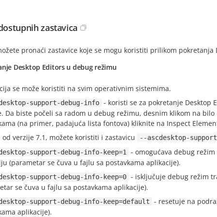
 dostupnih zastavica
žete pronaći zastavice koje se mogu koristiti prilikom pokretanja D
anje Desktop Editors u debug režimu
ija se može koristiti na svim operativnim sistemima.
- koristi se za pokretanje Desktop
desktop-support-debug-info
. Da biste počeli sa radom u debug režimu, desnim klikom na bilo k
kama (na primer, padajuća lista fontova) kliknite na Inspect Elemen
 od verzije 7.1, možete koristiti i zastavicu
--ascdesktop-support
- omogućava debug režim t
desktop-support-debug-info-keep=1
iju (parametar se čuva u fajlu sa postavkama aplikacije).
- isključuje debug režim t
desktop-support-debug-info-keep=0
tar se čuva u fajlu sa postavkama aplikacije).
- resetuje na podra
desktop-support-debug-info-keep=default
ama aplikacije).