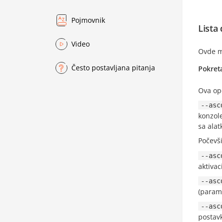
Pojmovnik
Lista
Video
Ovde mo
Često postavljana pitanja
Pokret
Ova opc
--asc
konzole
sa alat
Počevši
--asc
aktivac
--asc
(parame
--asc
postavk