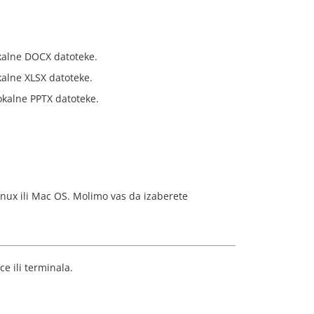
okalne DOCX datoteke.
okalne XLSX datoteke.
lokalne PPTX datoteke.
inux ili Mac OS. Molimo vas da izaberete
e ili terminala.