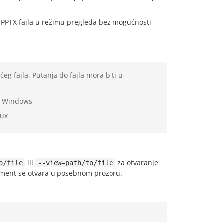
li PPTX fajla u režimu pregleda bez mogućnosti
 fajla. Putanja do fajla mora biti u
 Windows
nux
ili
za otvaranje
o/file
--view=path/to/file
kument se otvara u posebnom prozoru.