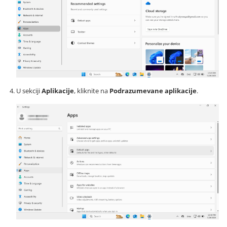
U sekciji
Aplikacije
, kliknite na
Podrazumevane aplikacije
.