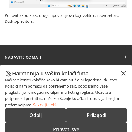
Ponovite korake za druge tipove fajlova koje želite da povežete sa
Desktop Editors.
NABAVITE ODMAH
Docs
SARAĐUJTE
Harmonija u vašim kolačićima
DocSpace
Naš sajt koristi kolačiće kako bi vam pružio prilagođeno iskustvo.
Za doprinosioce
PRIMAJTE VESTI
Kolačići nam pomažu da pokrenemo sajt, poboljšamo vaše
Workspace
Za prevodioce
pregledanje i omogućimo ciljani marketing i oglase. Možete u
Blog
Konektori
potpunosti pristati na naše korišćenje kolačića ili upravljati svojim
DOBIJTE POMOĆ
Za influensere
Saznajte više
preferencijama.
Desktop aplikacije
Forum
Slobodna radna mesta
KONTAKTIRAJTE NAS
Odbij
Prilagodi
Mobilne aplikacije
Kursevi obuke
Pitanja o prodaji
sales@onlyoffice.com
onlyoffice.com
Prihvati sve
Vebinari