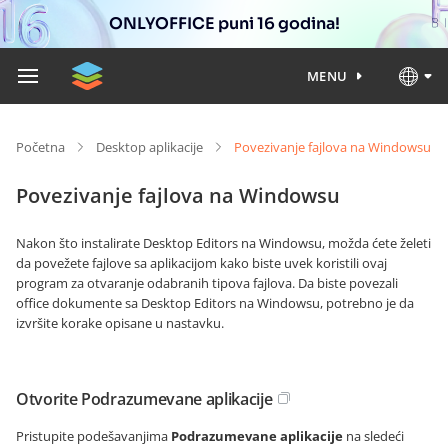
ONLYOFFICE puni 16 godina!
MENU
Početna
Desktop aplikacije
Povezivanje fajlova na Windowsu
Povezivanje fajlova na Windowsu
Nakon što instalirate Desktop Editors na Windowsu, možda ćete želeti
da povežete fajlove sa aplikacijom kako biste uvek koristili ovaj
program za otvaranje odabranih tipova fajlova. Da biste povezali
office dokumente sa Desktop Editors na Windowsu, potrebno je da
izvršite korake opisane u nastavku.
Otvorite Podrazumevane aplikacije
Pristupite podešavanjima
Podrazumevane aplikacije
na sledeći