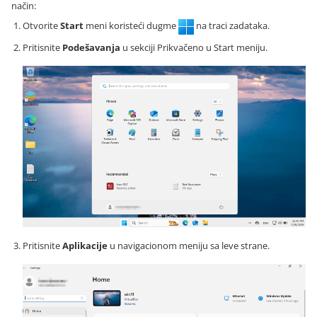
način:
Otvorite
Start
meni koristeći dugme
na traci zadataka.
Pritisnite
Podešavanja
u sekciji Prikvačeno u Start meniju.
Pritisnite
Aplikacije
u navigacionom meniju sa leve strane.