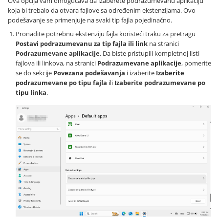
Ova opcija vam omogućava da izaberete podrazumevanu aplikaciju
koja bi trebalo da otvara fajlove sa određenim ekstenzijama. Ovo
podešavanje se primenjuje na svaki tip fajla pojedinačno.
Pronađite potrebnu ekstenziju fajla koristeći traku za pretragu
Postavi podrazumevanu za tip fajla ili link
na stranici
Podrazumevane aplikacije
. Da biste pristupili kompletnoj listi
fajlova ili linkova, na stranici
Podrazumevane aplikacije
, pomerite
se do sekcije
Povezana podešavanja
i izaberite
Izaberite
podrazumevane po tipu fajla
ili
Izaberite podrazumevane po
tipu linka
.