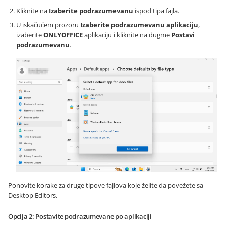
Kliknite na
Izaberite podrazumevanu
ispod tipa fajla.
U iskačućem prozoru
Izaberite podrazumevanu aplikaciju
,
izaberite
ONLYOFFICE
aplikaciju i kliknite na dugme
Postavi
podrazumevanu
.
Ponovite korake za druge tipove fajlova koje želite da povežete sa
Desktop Editors.
Opcija 2: Postavite podrazumevane po aplikaciji