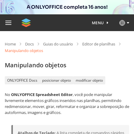
A ONLYOFFICE completa 16 anos!
MENU
Home
Docs
Guias do usuário
Editor de planilhas
Manipulando objetos
Manipulando objetos
ONLYOFFICE Docs
posicionar objeto
modificar objeto
No
ONLYOFFICE Spreadsheet Editor
, você pode manipular
livremente elementos gráficos inseridos nas planilhas, permitindo
redimensionar, mover, girar, reformatar e organizar a sobreposição de
autoformas, imagens e gráficos.
Atalhos de Teclado:
A lista completa de comandos rápidos