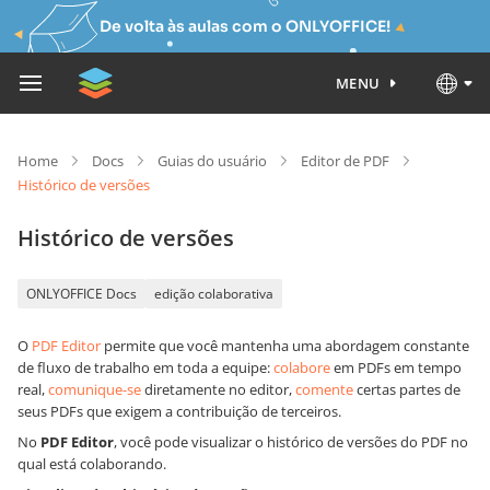
De volta às aulas com o ONLYOFFICE!
MENU
Home
Docs
Guias do usuário
Editor de PDF
Histórico de versões
Histórico de versões
ONLYOFFICE Docs
edição colaborativa
O
PDF Editor
permite que você mantenha uma abordagem constante
de fluxo de trabalho em toda a equipe:
colabore
em PDFs em tempo
real,
comunique-se
diretamente no editor,
comente
certas partes de
seus PDFs que exigem a contribuição de terceiros.
No
PDF Editor
, você pode visualizar o histórico de versões do PDF no
qual está colaborando.