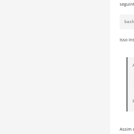
seguin
bash
Isso in
Assim q