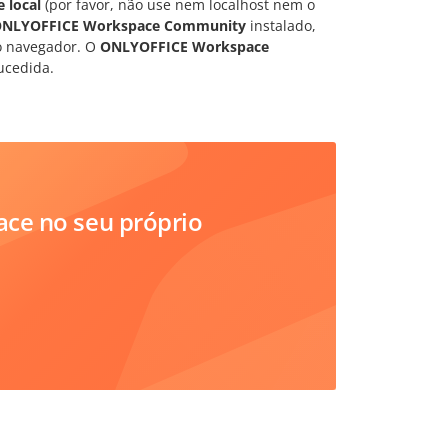
e local
(por favor, não use nem
localhost
nem o
NLYOFFICE Workspace Community
instalado,
do navegador. O
ONLYOFFICE Workspace
ucedida.
ce no seu próprio