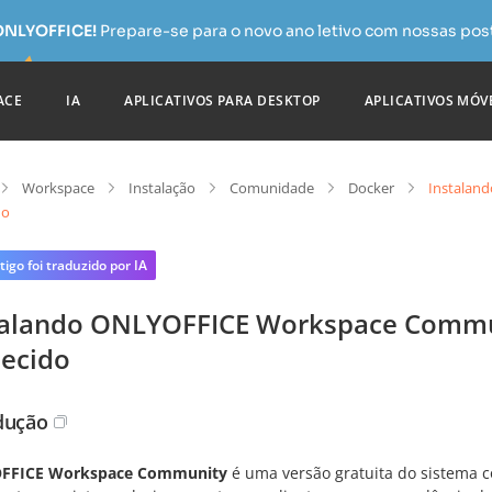
 ONLYOFFICE!
Prepare-se para o novo ano letivo com nossas pos
ACE
IA
APLICATIVOS PARA DESKTOP
APLICATIVOS MÓV
Workspace
Instalação
Comunidade
Docker
Instalan
do
tigo foi traduzido por IA
talando ONLYOFFICE Workspace Commun
necido
dução
FFICE Workspace Community
é uma versão gratuita do sistema c