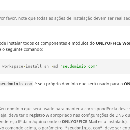
Por favor, note que todas as ações de instalação devem ser realiza
ode instalar todos os componentes e módulos do
ONLYOFFICE Wo
e o seguinte comando:
 workspace
-
install
.
sh 
-
md 
"seudominio.com"
é seu próprio domínio que será usado para o
ON
seudominio.com
Seu domínio que será usado para manter a correspondência deve s
seja, deve ter o
registro A
apropriado nas configurações de DNS qu
endereço IP da máquina onde o
ONLYOFFICE Mail
está instalado).
No comando acima, o parâmetro
deve ser en
"seudominio.com"