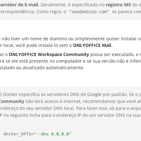
Servidor de E-mail
. Geralmente, é especificado no
registro MX
do d
correspondência. Como regra, o
se parece c
"seudominio.com"
ê não tiver um nome de domínio ou simplesmente quiser instalar 
r local, você pode instalá-lo sem o
ONLYOFFICE Mail
.
ue o
ONLYOFFICE Workspace Community
possa ser executado, o s
ará se ele está presente no computador e se sua versão não é infer
nstalado ou atualizado automaticamente.
O Docker especifica os servidores DNS do Google por padrão. Se o 
Community
não terá acesso à Internet, recomendamos que você a
endereço do seu servidor DNS local. Para fazer isso, vá para o arq
IP na seguinte linha para o endereço IP de um servidor DNS na sua 
docker_OPTS
=
"--dns 8.8.8.8"