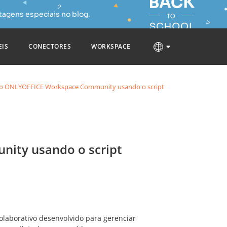
tagens especiais no blog.
EIS
CONECTORES
WORKSPACE
do ONLYOFFICE Workspace Community usando o script
ity usando o script
olaborativo desenvolvido para gerenciar