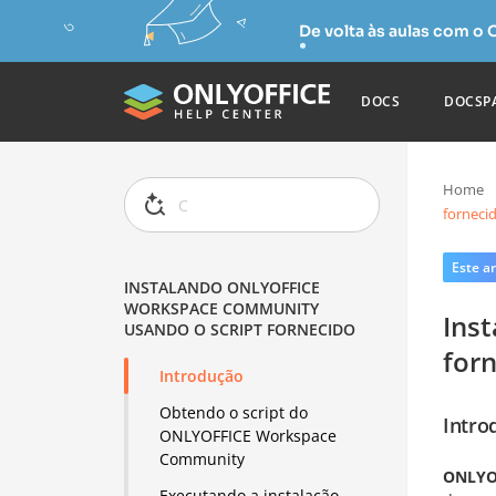
De volta às aulas com o
DOCS
DOCSP
Home
forneci
Este ar
INSTALANDO ONLYOFFICE
WORKSPACE COMMUNITY
Ins
USANDO O SCRIPT FORNECIDO
for
Introdução
Obtendo o script do
Intro
ONLYOFFICE Workspace
Community
ONLYO
Executando a instalação