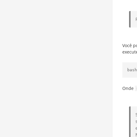
Você p
execut
bash
Onde