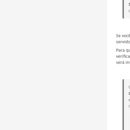
Se voc
servido
Para q
verific
será i