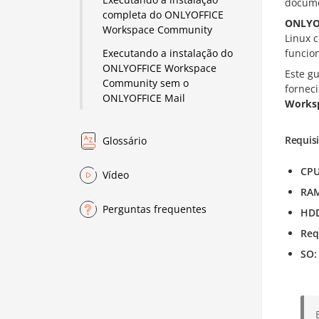
docume
completa do ONLYOFFICE
ONLYO
Workspace Community
Linux 
funcio
Executando a instalação do
ONLYOFFICE Workspace
Este g
Community sem o
forneci
ONLYOFFICE Mail
Works
Requis
Glossário
CP
Vídeo
RA
Perguntas frequentes
HD
Req
SO