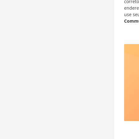
corret
endere
use se
Commu