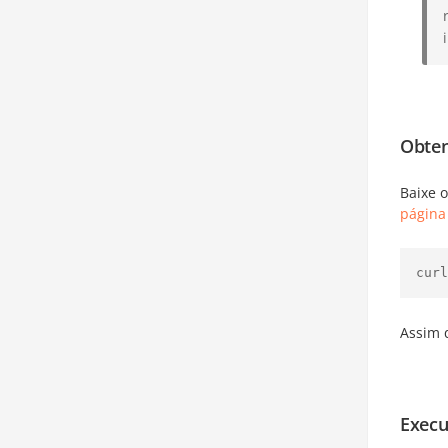
Obten
Baixe 
página
curl
Assim q
Execu