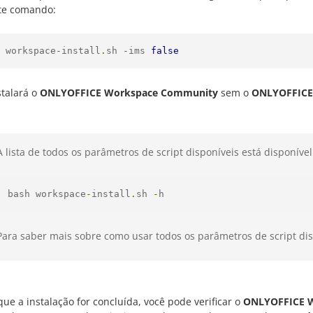
te comando:
 workspace
-
install
.
sh 
-
ims 
false
stalará o
ONLYOFFICE Workspace Community
sem o
ONLYOFFICE
A lista de todos os parâmetros de script disponíveis está disponív
bash workspace
-
install
.
sh 
-
h
Para saber mais sobre como usar todos os parâmetros de script dis
ue a instalação for concluída, você pode verificar o
ONLYOFFICE 