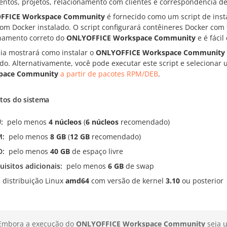
ntos, projetos, relacionamento com clientes e correspondência de
FFICE Workspace Community
é fornecido como um script de inst
com Docker instalado. O script configurará contêineres Docker co
namento correto do
ONLYOFFICE Workspace Community
e é fácil
uia mostrará como instalar o
ONLYOFFICE Workspace Community
do. Alternativamente, você pode executar este script e selecionar
pace Community
a partir de pacotes RPM/DEB
.
itos do sistema
U
pelo menos
4 núcleos
(
6 núcleos
recomendado)
M
pelo menos
8 GB
(
12 GB
recomendado)
D
pelo menos
40 GB
de espaço livre
uisitos adicionais
pelo menos
6 GB
de swap
distribuição Linux
amd64
com versão de kernel
3.10
ou posterior
Embora a execução do
ONLYOFFICE Workspace Community
seja 