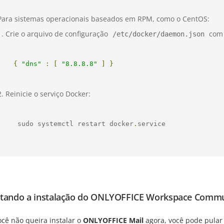
Para sistemas operacionais baseados em RPM, como o CentOS:
Crie o arquivo de configuração
com 
/etc/docker/daemon.json
{
"dns"
:
[
"8.8.8.8"
]
}
Reinicie o serviço Docker:
 sudo systemctl restart docker
.
service
tando a instalação do ONLYOFFICE Workspace Comm
ocê não queira instalar o
ONLYOFFICE Mail
agora, você pode pular s