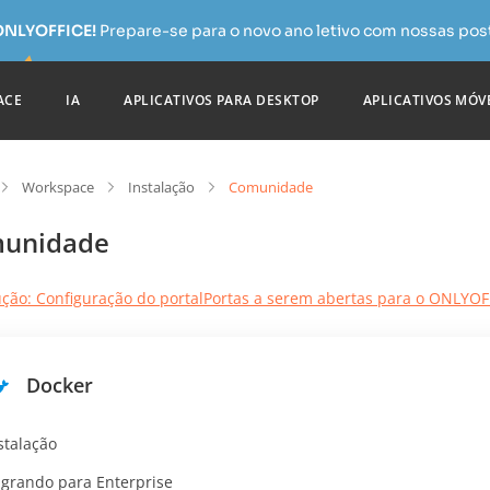
 ONLYOFFICE!
Prepare-se para o novo ano letivo com nossas pos
ACE
IA
APLICATIVOS PARA DESKTOP
APLICATIVOS MÓV
Workspace
Instalação
Comunidade
unidade
ução: Configuração do portal
Portas a serem abertas para o ONLYO
Docker
stalação
grando para Enterprise