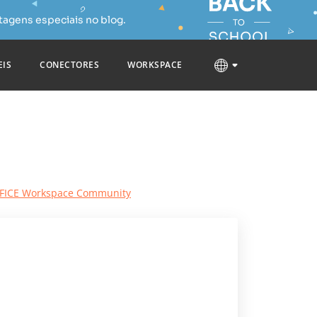
tagens especiais no blog.
EIS
CONECTORES
WORKSPACE
FFICE Workspace Community