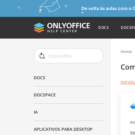
De volta às aulas com o
DOCS
DOCSP
Home
Com
DOCS
Introd
DOCSPACE
IA
In
APLICATIVOS PARA DESKTOP
Mi