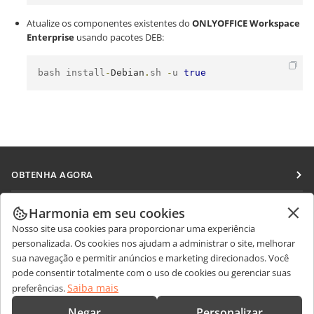
Atualize os componentes existentes do
ONLYOFFICE Workspace
Enterprise
usando pacotes DEB:
bash install
-
Debian
.
sh 
-
u 
true
OBTENHA AGORA
Docs
COLABORAR
Harmonia em seu cookies
DocSpace
Nosso site usa cookies para proporcionar uma experiência
Para colaboradores
RECEBA NOTÍCIAS
personalizada. Os cookies nos ajudam a administrar o site, melhorar
Workspace
Para tradutores
sua navegação e permitir anúncios e marketing direcionados. Você
Blog
Conectores
pode consentir totalmente com o uso de cookies ou gerenciar suas
OBTER AJUDA
Para influenciadores
Saiba mais
preferências.
Aplicativos para desktop
Fórum
Vagas
CONTATE-NOS
Negar
Personalizar