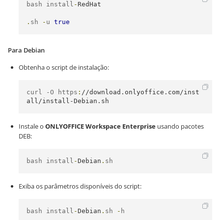
bash install
-
RedHat
.
sh 
-
u 
true
Para Debian
Obtenha o script de instalação:
curl -O https
:
//download.onlyoffice.com/inst
all/install-Debian.sh
Instale o
ONLYOFFICE Workspace Enterprise
usando pacotes
DEB:
bash install
-
Debian
.
sh
Exiba os parâmetros disponíveis do script:
bash install
-
Debian
.
sh 
-
h