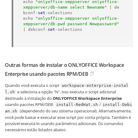
echo 
"onlyoffice-xmppserver onlyoffice-
xmppserver/db-name select Newname"
|
 de
bconf
-
set
-
selections

echo 
"onlyoffice-xmppserver onlyoffice-
xmppserver/db-pwd password Newpassword"
|
 debconf
-
set
-
selections
Outras formas de instalar o ONLYOFFICE Workspace
Enterprise usando pacotes RPM/DEB
Quando você executa o script
workspace-enterprise-instal
e seleciona a opção "N", isso executa o script adicional
l.sh
destinado à instalação do
ONLYOFFICE Workspace Enterprise
usando pacotes RPM/DEB:
/
install-RedHat.sh
install-Debi
(dependendo do seu sistema operacional). Alternativamente,
an.sh
você pode baixar e executar esse script por conta própria. Também é
possível executá-lo usando parâmetros adicionais. Os comandos
necessários estão listados abaixo.