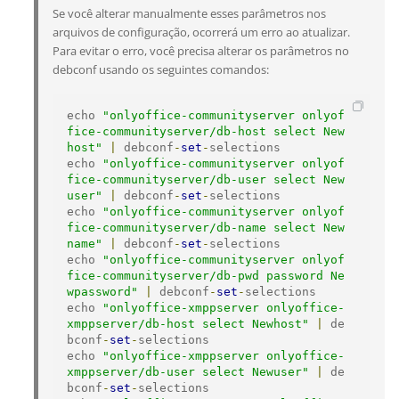
Se você alterar manualmente esses parâmetros nos
arquivos de configuração, ocorrerá um erro ao atualizar.
Para evitar o erro, você precisa alterar os parâmetros no
debconf usando os seguintes comandos:
echo 
"onlyoffice-communityserver onlyof
fice-communityserver/db-host select New
host"
|
 debconf
-
set
-
selections

echo 
"onlyoffice-communityserver onlyof
fice-communityserver/db-user select New
user"
|
 debconf
-
set
-
selections

echo 
"onlyoffice-communityserver onlyof
fice-communityserver/db-name select New
name"
|
 debconf
-
set
-
selections

echo 
"onlyoffice-communityserver onlyof
fice-communityserver/db-pwd password Ne
wpassword"
|
 debconf
-
set
-
selections

echo 
"onlyoffice-xmppserver onlyoffice-
xmppserver/db-host select Newhost"
|
 de
bconf
-
set
-
selections

echo 
"onlyoffice-xmppserver onlyoffice-
xmppserver/db-user select Newuser"
|
 de
bconf
-
set
-
selections
