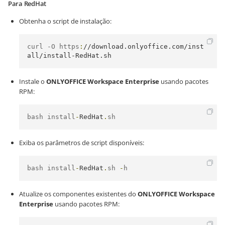
Para RedHat
Obtenha o script de instalação:
curl -O https
:
//download.onlyoffice.com/inst
all/install-RedHat.sh
Instale o
ONLYOFFICE Workspace Enterprise
usando pacotes
RPM:
bash install
-
RedHat
.
sh
Exiba os parâmetros de script disponíveis:
bash install
-
RedHat
.
sh 
-
h
Atualize os componentes existentes do
ONLYOFFICE Workspace
Enterprise
usando pacotes RPM: