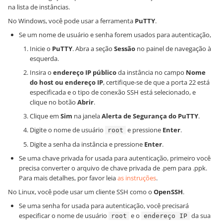
na lista de instâncias.
No Windows, você pode usar a ferramenta
PuTTY
.
Se um nome de usuário e senha forem usados para autenticação,
Inicie o
PuTTY
. Abra a seção
Sessão
no painel de navegação à
esquerda.
Insira o
endereço IP público
da instância no campo
Nome
do host ou endereço IP
, certifique-se de que a porta 22 está
especificada e o tipo de conexão SSH está selecionado, e
clique no botão
Abrir
.
Clique em
Sim
na janela
Alerta de Segurança do PuTTY
.
Digite o nome de usuário
e pressione
Enter
.
root
Digite a senha da instância e pressione
Enter
.
Se uma chave privada for usada para autenticação, primeiro você
precisa converter o arquivo de chave privada de .pem para .ppk.
Para mais detalhes, por favor leia
as instruções
.
No Linux, você pode usar um cliente SSH como o
OpenSSH
.
Se uma senha for usada para autenticação, você precisará
especificar o nome de usuário
e o
da sua
root
endereço IP