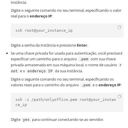
instância.
Digite o seguinte comando no seu terminal, especificando o valor
real para o
endereço IP
:
ssh root@your_instance_ip
Digite a senha da instância e pressione
Enter
.
Se uma chave privada for usada para autenticação, você precisará
especificar um caminho para o arquivo
com sua chave
.pem
privada armazenada em sua máquina local, o nome de usuário
r
e o
da sua instância.
oot
endereço IP
Digite o seguinte comando no seu terminal, especificando os
valores reais para o caminho do arquivo
e o
endereço IP
:
.pem
ssh 
-
i 
/
path
/
onlyoffice
.
pem root@your_instan
ce_ip
Digite
para continuar conectando-se ao servidor.
yes