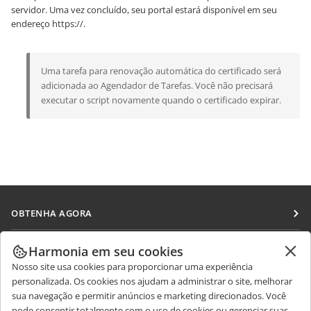
servidor. Uma vez concluído, seu portal estará disponível em seu
endereço
https://
.
Uma tarefa para renovação automática do certificado será
adicionada ao Agendador de Tarefas. Você não precisará
executar o script novamente quando o certificado expirar.
OBTENHA AGORA
Docs
COLABORAR
Harmonia em seu cookies
DocSpace
Nosso site usa cookies para proporcionar uma experiência
Para colaboradores
RECEBA NOTÍCIAS
personalizada. Os cookies nos ajudam a administrar o site, melhorar
Workspace
Para tradutores
sua navegação e permitir anúncios e marketing direcionados. Você
Blog
Conectores
pode consentir totalmente com o uso de cookies ou gerenciar suas