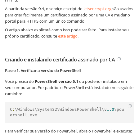
HTTPS.
A partir da versão
9.1
, o serviço e script do
letsencrypt.org
são usados
para criar facilmente um certificado assinado por uma CA e mudar o
portal para HTTPS com um único comando.
O artigo abaixo explicará como isso pode ser feito. Para instalar seu
próprio certificado, consulte
este artigo
.
Criando e instalando certificado assinado por CA
Passo 1. Verificar a versão do PowerShell
Você precisa do
PowerShell versão 5.1
ou posterior instalado em
seu computador. Por padrão, o PowerShell está instalado no seguinte
caminho:
C
:
\Windows\System32\WindowsPowerShell\v
1.0
\pow
ershell
.
exe
Para verificar sua versão do PowerShell, abra o PowerShell e execute: