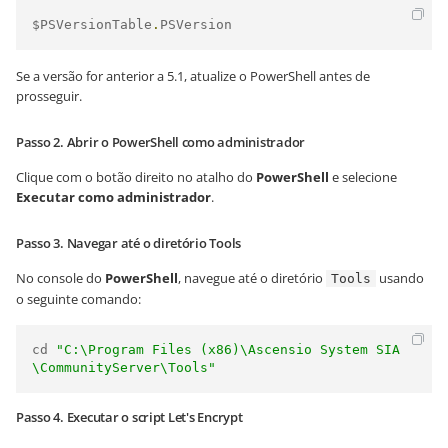
$PSVersionTable
.
PSVersion
Se a versão for anterior a 5.1, atualize o PowerShell antes de
prosseguir.
Passo 2. Abrir o PowerShell como administrador
Clique com o botão direito no atalho do
PowerShell
e selecione
Executar como administrador
.
Passo 3. Navegar até o diretório Tools
No console do
PowerShell
, navegue até o diretório
usando
Tools
o seguinte comando:
cd 
"C:\Program Files (x86)\Ascensio System SIA
\CommunityServer\Tools"
Passo 4. Executar o script Let's Encrypt