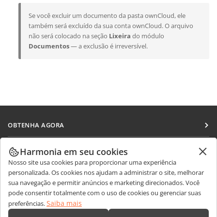
Se você excluir um documento da pasta ownCloud, ele
também será excluído da sua conta ownCloud. O arquivo
não será colocado na seção
Lixeira
do módulo
Documentos
— a exclusão é irreversível.
OBTENHA AGORA
Docs
COLABORAR
Harmonia em seu cookies
DocSpace
Nosso site usa cookies para proporcionar uma experiência
Para colaboradores
RECEBA NOTÍCIAS
personalizada. Os cookies nos ajudam a administrar o site, melhorar
Workspace
Para tradutores
sua navegação e permitir anúncios e marketing direcionados. Você
Blog
Conectores
pode consentir totalmente com o uso de cookies ou gerenciar suas
OBTER AJUDA
Para influenciadores
Saiba mais
preferências.
Aplicativos para desktop
Fórum
Vagas