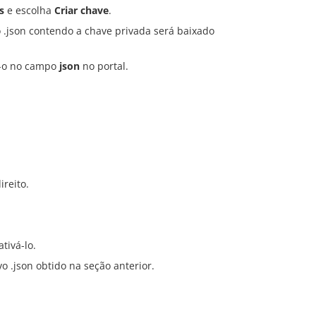
s
e escolha
Criar chave
.
o .json contendo a chave privada será baixado
le-o no campo
json
no portal.
ireito.
tivá-lo.
o .json obtido na seção anterior.