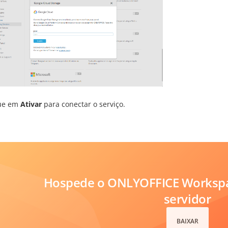
ue em
Ativar
para conectar o serviço.
Hospede o ONLYOFFICE Workspa
servidor
BAIXAR