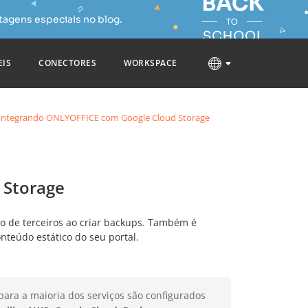
tagens especiais no blog.
EIS
CONECTORES
WORKSPACE
Integrando ONLYOFFICE com Google Cloud Storage
 Storage
 de terceiros ao criar backups. Também é
teúdo estático do seu portal.
para a maioria dos serviços são configurados