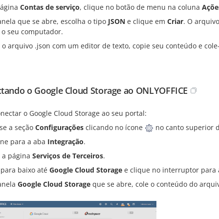
página
Contas de serviço
, clique no botão de menu na coluna
Açõe
anela que se abre, escolha o tipo
JSON
e clique em
Criar
. O arquiv
 o seu computador.
 o arquivo .json com um editor de texto, copie seu conteúdo e co
tando o Google Cloud Storage ao ONLYOFFICE
nectar o Google Cloud Storage ao seu portal:
se a seção
Configurações
clicando no ícone
no canto superior d
rne para a aba
Integração
.
 a página
Serviços de Terceiros
.
 para baixo até
Google Cloud Storage
e clique no interruptor para a
anela
Google Cloud Storage
que se abre, cole o conteúdo do arquiv