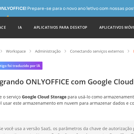
 ONLYOFFICE!
Prepare-se para o novo ano letivo com nossas pos
ACE
IA
APLICATIVOS PARA DESKTOP
APLICATIVOS MÓV
Workspace
Administração
Conectando serviços externos
tigo foi traduzido por IA
egrando ONLYOFFICE com Google Cloud
e o serviço
Google Cloud Storage
para usá-lo como armazenamento
el usar este armazenamento em nuvem para armazenar dados e con
Se você usa a versão SaaS, os parâmetros da chave de autorização 