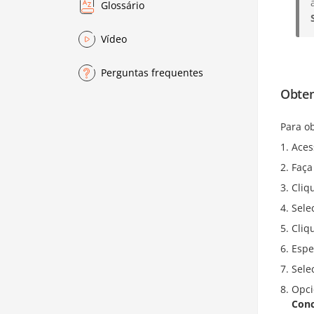
Glossário
Vídeo
Perguntas frequentes
Obten
Para o
Aces
Faça
Cliq
Sele
Cliq
Espe
Sele
Opci
Conc