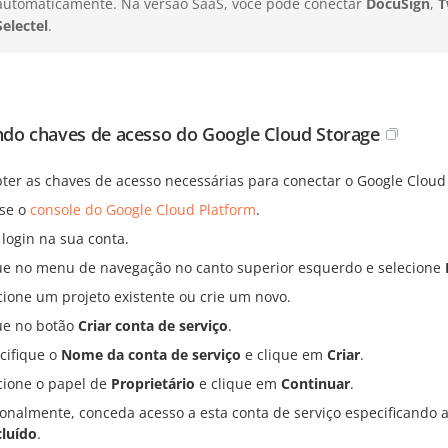
automaticamente. Na versão SaaS, você pode conectar
DocuSign
,
T
Selectel
.
do chaves de acesso do Google Cloud Storage
bter as chaves de acesso necessárias para conectar o Google Cloud 
se o
console do Google Cloud Platform
.
 login na sua conta.
ue no menu de navegação no canto superior esquerdo e selecione
cione um projeto existente ou crie um novo.
ue no botão
Criar conta de serviço
.
cifique o
Nome da conta de serviço
e clique em
Criar
.
cione o papel de
Proprietário
e clique em
Continuar
.
onalmente, conceda acesso a esta conta de serviço especificando 
luído
.