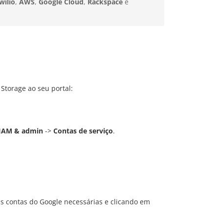
wilio
,
AWS
,
Google Cloud
,
Rackspace
e
Storage ao seu portal:
IAM & admin
->
Contas de serviço
.
as contas do Google necessárias e clicando em