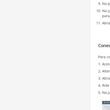
Na 
Na j
para
Abra
Conec
Para co
Aces
Alte
Abra
Role
Na j