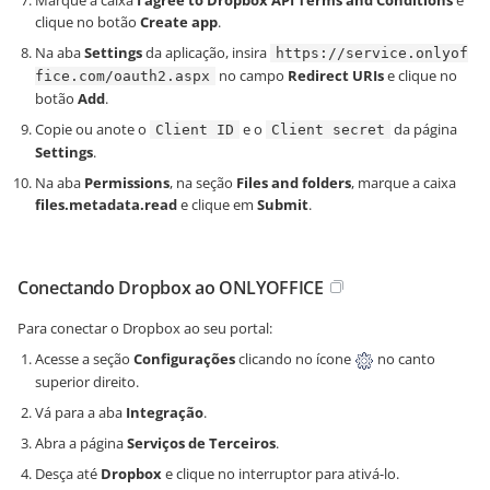
Marque a caixa
I agree to Dropbox API Terms and Conditions
e
clique no botão
Create app
.
Na aba
Settings
da aplicação, insira
https://service.onlyof
no campo
Redirect URIs
e clique no
fice.com/oauth2.aspx
botão
Add
.
Copie ou anote o
e o
da página
Client ID
Client secret
Settings
.
Na aba
Permissions
, na seção
Files and folders
, marque a caixa
files.metadata.read
e clique em
Submit
.
Conectando Dropbox ao ONLYOFFICE
Para conectar o Dropbox ao seu portal:
Acesse a seção
Configurações
clicando no ícone
no canto
superior direito.
Vá para a aba
Integração
.
Abra a página
Serviços de Terceiros
.
Desça até
Dropbox
e clique no interruptor para ativá-lo.