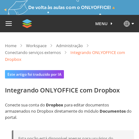
De volta às aulas com o ONLYOFFICE!
MENU
Home
Workspace
Administração
Conectando serviços externos
Integrando ONLYOFFICE com
Dropbox
Este artigo foi traduzido por IA
Integrando ONLYOFFICE com Dropbox
Conecte sua conta do
Dropbox
para editar documentos
armazenados no Dropbox diretamente do módulo
Documentos
do
portal.
Esta opção está disponível apenas para usuários do