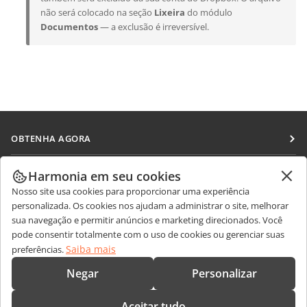
não será colocado na seção
Lixeira
do módulo
Documentos
— a exclusão é irreversível.
OBTENHA AGORA
Docs
COLABORAR
Harmonia em seu cookies
DocSpace
Nosso site usa cookies para proporcionar uma experiência
Para colaboradores
RECEBA NOTÍCIAS
personalizada. Os cookies nos ajudam a administrar o site, melhorar
Workspace
Para tradutores
sua navegação e permitir anúncios e marketing direcionados. Você
Blog
Conectores
pode consentir totalmente com o uso de cookies ou gerenciar suas
OBTER AJUDA
Para influenciadores
Saiba mais
preferências.
Aplicativos para desktop
Fórum
Vagas
CONTATE-NOS
Negar
Personalizar
Aplicativos móveis
Cursos de treinamento
Perguntas sobre vendas
sales@onlyoffice.com
onlyoffice.com
Aceitar tudo
Webinars