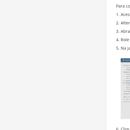
Para co
Aces
Alte
Abra
Role
Na j
Cliq