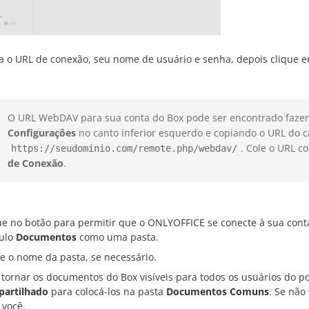
ra o URL de conexão, seu nome de usuário e senha, depois clique 
O URL WebDAV para sua conta do Box pode ser encontrado fazend
Configurações
no canto inferior esquerdo e copiando o URL do
. Cole o URL c
https://seudominio.com/remote.php/webdav/
de Conexão
.
ue no botão para permitir que o ONLYOFFICE se conecte à sua con
ulo
Documentos
como uma pasta.
re o nome da pasta, se necessário.
 tornar os documentos do Box visíveis para todos os usuários do p
artilhado
para colocá-los na pasta
Documentos Comuns
. Se não
 você.