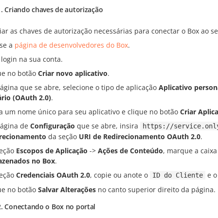
. Criando chaves de autorização
iar as chaves de autorização necessárias para conectar o Box ao se
se a
página de desenvolvedores do Box
.
 login na sua conta.
ue no botão
Criar novo aplicativo
.
ágina que se abre, selecione o tipo de aplicação
Aplicativo person
rio (OAuth 2.0)
.
ra um nome único para seu aplicativo e clique no botão
Criar Aplic
ágina de
Configuração
que se abre, insira
https://service.onl
recionamento
da seção
URI de Redirecionamento OAuth 2.0
.
seção
Escopos de Aplicação
->
Ações de Conteúdo
, marque a caixa
azenados no Box
.
seção
Credenciais OAuth 2.0
, copie ou anote o
e 
ID do Cliente
ue no botão
Salvar Alterações
no canto superior direito da página.
2. Conectando o Box no portal