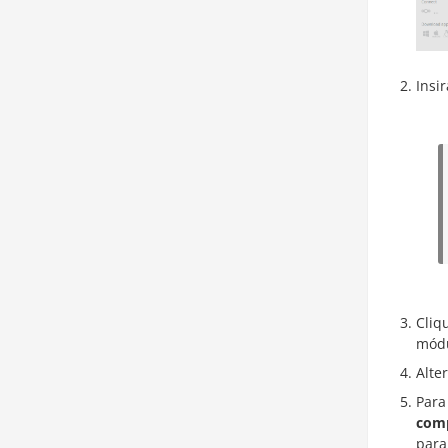
Insi
Cliq
mód
Alte
Para
comp
para