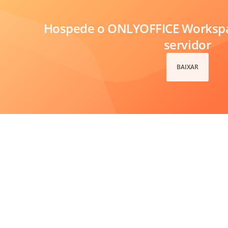
Hospede o ONLYOFFICE Workspa
servidor
BAIXAR