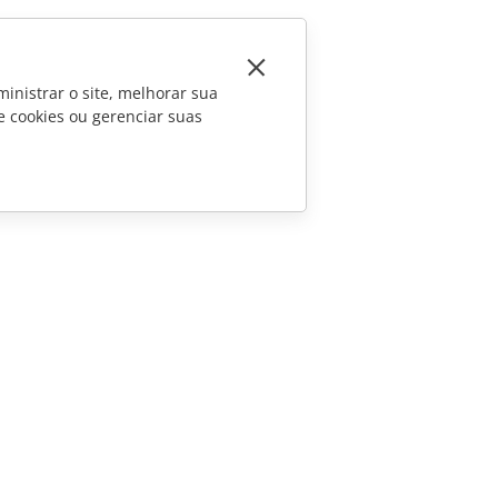
inistrar o site, melhorar sua
e cookies ou gerenciar suas
CONTATE-NOS
Perguntas sobre vendas
sales@onlyoffice.com
Consultas de parceiros
partners@onlyoffice.com
Consultas da imprensa
press@onlyoffice.com
Solicite uma ligação