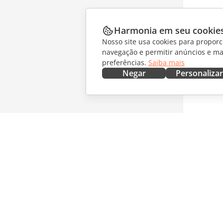
Harmonia em seu cookie
Nosso site usa cookies para proporc
navegação e permitir anúncios e ma
preferências.
Saiba mais
Negar
Personalizar
OBTENHA AGORA
COLABO
Docs
Para col
DocSpace
Para tra
Workspace
Para infl
Conectores
Vagas
Aplicativos para desktop
RECEBA 
Aplicativos móveis
Blog