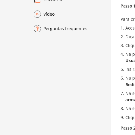
Passo 1
Vídeo
Para cr
Aces
Perguntas frequentes
Faça
Cliq
Na p
Usuá
Insi
Na p
Redi
Na 
arm
Na 
Cliq
Passo 