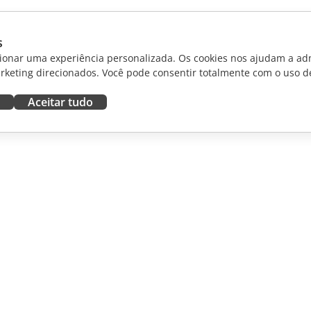
s
ionar uma experiência personalizada. Os cookies nos ajudam a adm
rketing direcionados. Você pode consentir totalmente com o uso d
Aceitar tudo
RAR
OBTER AJUDA
aboradores
Fórum
dutores
Cursos de treinamento
uenciadores
Webinars
White papers
NOTÍCIAS
Formulário de contato de
suporte
Solicitar demonstração