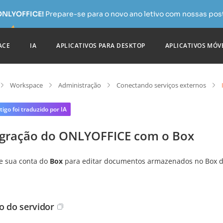
 ONLYOFFICE!
Prepare-se para o novo ano letivo com nossas pos
ACE
IA
APLICATIVOS PARA DESKTOP
APLICATIVOS MÓV
Workspace
Administração
Conectando serviços externos
tigo foi traduzido por IA
egração do ONLYOFFICE com o Box
e sua conta do
Box
para editar documentos armazenados no Box 
o do servidor