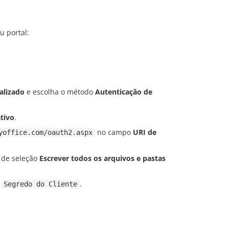
u portal:
alizado
e escolha o método
Autenticação de
ativo
.
no campo
URI de
yoffice.com/oauth2.aspx
 de seleção
Escrever todos os arquivos e pastas
o
.
Segredo do Cliente