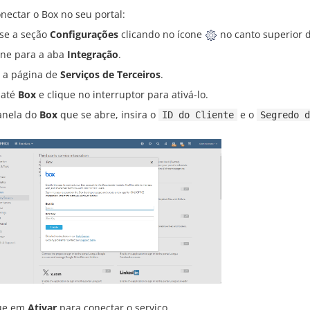
nectar o Box no seu portal:
se a seção
Configurações
clicando no ícone
no canto superior d
rne para a aba
Integração
.
 a página de
Serviços de Terceiros
.
 até
Box
e clique no interruptor para ativá-lo.
anela do
Box
que se abre, insira o
e o
ID do Cliente
Segredo d
ue em
Ativar
para conectar o serviço.