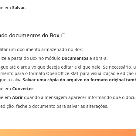
ue em
Salvar
.
ndo documentos do Box
ditar um documento armazenado no Box:
lize a pasta do Box no módulo
Documentos
e abra-a.
gue até o arquivo que deseja editar e clique nele. Se necessário, u
mento para o formato OpenOffice XML para visualização e edição m
ue a caixa
Salvar uma cópia do arquivo no formato original ta
ue em
Converter
.
ue em
Abrir
quando a mensagem aparecer informando que o docume
 edição, feche o documento para salvar as alterações.