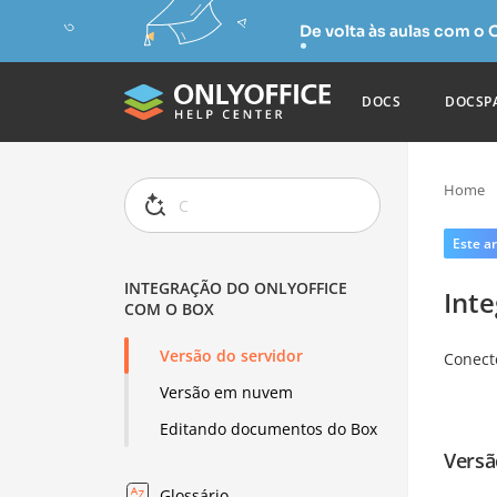
De volta às aulas com o
DOCS
DOCSP
Home
Este ar
INTEGRAÇÃO DO ONLYOFFICE
Int
COM O BOX
Versão do servidor
Conect
Versão em nuvem
Editando documentos do Box
Versã
Glossário