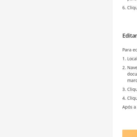
Cliq
Edita
Para e
Loca
Nave
docu
marq
Cliq
Cliq
Após a