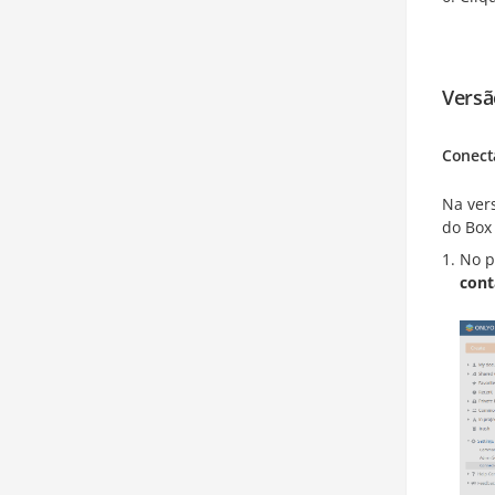
Vers
Conect
Na ver
do Box
No p
cont