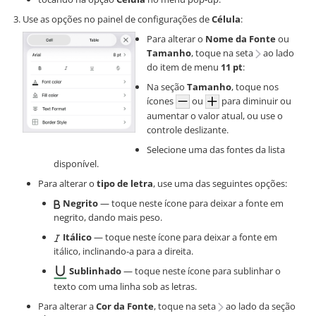
Use as opções no painel de configurações de
Célula
:
Para alterar o
Nome da Fonte
ou
Tamanho
, toque na seta
ao lado
do item de menu
11 pt
:
Na seção
Tamanho
, toque nos
ícones
ou
para diminuir ou
aumentar o valor atual, ou use o
controle deslizante.
Selecione uma das fontes da lista
disponível.
Para alterar o
tipo de letra
, use uma das seguintes opções:
Negrito
— toque neste ícone para deixar a fonte em
negrito, dando mais peso.
Itálico
— toque neste ícone para deixar a fonte em
itálico, inclinando-a para a direita.
Sublinhado
— toque neste ícone para sublinhar o
texto com uma linha sob as letras.
Para alterar a
Cor da Fonte
, toque na seta
ao lado da seção