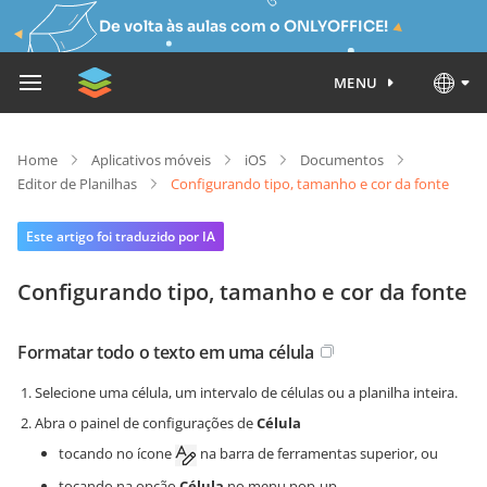
De volta às aulas com o ONLYOFFICE!
MENU
Home
Aplicativos móveis
iOS
Documentos
Editor de Planilhas
Configurando tipo, tamanho e cor da fonte
Este artigo foi traduzido por IA
Configurando tipo, tamanho e cor da fonte
Formatar todo o texto em uma célula
Selecione uma célula, um intervalo de células ou a planilha inteira.
Abra o painel de configurações de
Célula
tocando no ícone
na barra de ferramentas superior, ou
tocando na opção
Célula
no menu pop-up.