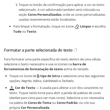
Toque no botão de confirmação para aplicar a cor ao texto
selecionado. A cor adicionada também será colocada na
seção
Cores Personalizadas
, onde as cores personalizadas
usadas recentemente estão localizadas.
Para limpar a formatação, toque no ícone
Limpar
e escolha
Tudo
ou
Texto
.
Formatar a parte selecionada do texto
Para formatar uma parte específica do texto dentro de uma célula,
selecione o texto necessário e use os ícones na
barra de
ferramentas de formatação de texto
acima do teclado.
Toque no ícone de
tipo de letra
e selecione uma das seguintes
opções:
Negrito
,
Itálico
,
Sublinhado
e
Tachado
.
Cor do Texto
— é usada para alterar a cor dos caracteres no
texto. Toque neste ícone para abrir a janela de paletas de cores
(deslize para cima para ver mais cores). Selecione a cor necessária
na paleta de
Cores do Tema
ou
Cores Padrão
, ou crie sua
própria
Cor Personalizada
.