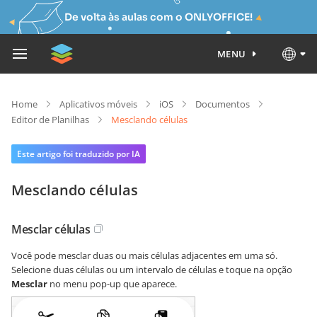
De volta às aulas com o ONLYOFFICE!
MENU
Home
Aplicativos móveis
iOS
Documentos
Editor de Planilhas
Mesclando células
Este artigo foi traduzido por IA
Mesclando células
Mesclar células
Você pode mesclar duas ou mais células adjacentes em uma só.
Selecione duas células ou um intervalo de células e toque na opção
Mesclar
no menu pop-up que aparece.