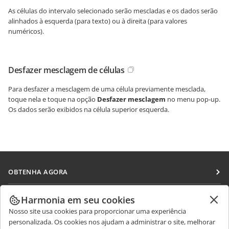
As células do intervalo selecionado serão mescladas e os dados serão
alinhados à esquerda (para texto) ou à direita (para valores
numéricos).
Desfazer mesclagem de células
Para desfazer a mesclagem de uma célula previamente mesclada,
toque nela e toque na opção
Desfazer mesclagem
no menu pop-up.
Os dados serão exibidos na célula superior esquerda.
OBTENHA AGORA
Docs
COLABORAR
Harmonia em seu cookies
DocSpace
Nosso site usa cookies para proporcionar uma experiência
Para colaboradores
RECEBA NOTÍCIAS
personalizada. Os cookies nos ajudam a administrar o site, melhorar
Workspace