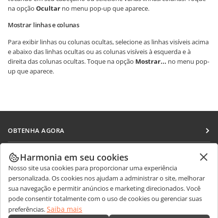
na opção
Ocultar
no menu pop-up que aparece.
Mostrar linhas e colunas
Para exibir linhas ou colunas ocultas, selecione as linhas visíveis acima
e abaixo das linhas ocultas ou as colunas visíveis à esquerda e à
direita das colunas ocultas. Toque na opção
Mostrar...
no menu pop-
up que aparece.
OBTENHA AGORA
Docs
COLABORAR
Harmonia em seu cookies
DocSpace
Nosso site usa cookies para proporcionar uma experiência
Para colaboradores
RECEBA NOTÍCIAS
personalizada. Os cookies nos ajudam a administrar o site, melhorar
Workspace
Para tradutores
sua navegação e permitir anúncios e marketing direcionados. Você
Blog
Conectores
pode consentir totalmente com o uso de cookies ou gerenciar suas
OBTER AJUDA
Para influenciadores
Saiba mais
preferências.
Aplicativos para desktop
Fórum