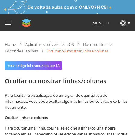
De volta às aulas com o ONLYOFFICE!
MENU
Home
Aplicativos móveis
iOS
Documentos
Editor de Planilhas
Ocultar ou mostrar linhas/colunas
Este artigo foi traduzido por IA
Ocultar ou mostrar linhas/colunas
Para facilitar a visualização de uma grande quantidade de
informações, você pode ocultar algumas linhas ou colunas e exibi-las
novamente.
Ocultar linhas e colunas
Para ocultar uma linha/coluna, selecione a linha/coluna inteira
tocando em seu cabeçalho ou selecione várias linhas/colunas. Toque