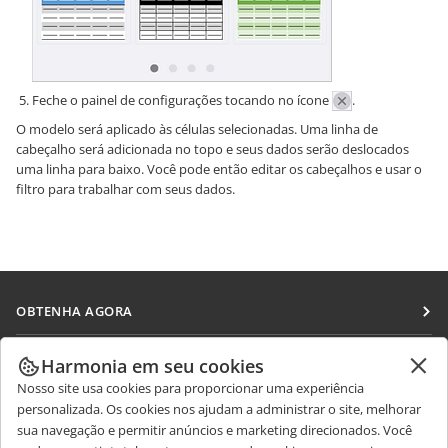
Feche o painel de configurações tocando no ícone
.
O modelo será aplicado às células selecionadas. Uma linha de
cabeçalho será adicionada no topo e seus dados serão deslocados
uma linha para baixo. Você pode então editar os cabeçalhos e usar o
filtro para trabalhar com seus dados.
OBTENHA AGORA
Docs
COLABORAR
Harmonia em seu cookies
DocSpace
Nosso site usa cookies para proporcionar uma experiência
Para colaboradores
RECEBA NOTÍCIAS
personalizada. Os cookies nos ajudam a administrar o site, melhorar
Workspace
Para tradutores
sua navegação e permitir anúncios e marketing direcionados. Você
Blog
Conectores