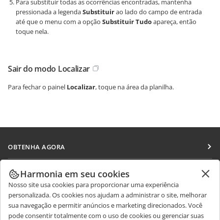
Para substituir todas as ocorrências encontradas, mantenha
pressionada a legenda
Substituir
ao lado do campo de entrada
até que o menu com a opção
Substituir Tudo
apareça, então
toque nela.
Sair do modo Localizar
Para fechar o painel
Localizar
, toque na área da planilha.
OBTENHA AGORA
Docs
COLABORAR
Harmonia em seu cookies
DocSpace
Nosso site usa cookies para proporcionar uma experiência
Para colaboradores
RECEBA NOTÍCIAS
personalizada. Os cookies nos ajudam a administrar o site, melhorar
Workspace
Para tradutores
sua navegação e permitir anúncios e marketing direcionados. Você
Blog
Conectores
pode consentir totalmente com o uso de cookies ou gerenciar suas
OBTER AJUDA
Para influenciadores