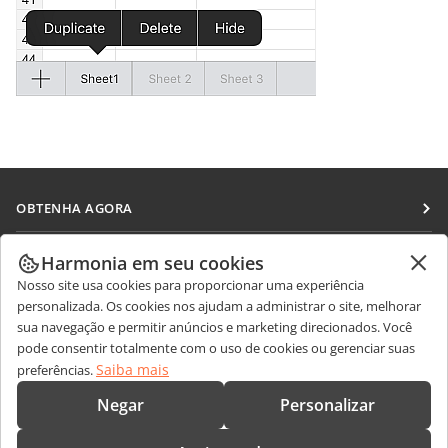
OBTENHA AGORA
Docs
COLABORAR
Harmonia em seu cookies
DocSpace
Nosso site usa cookies para proporcionar uma experiência
Para colaboradores
RECEBA NOTÍCIAS
personalizada. Os cookies nos ajudam a administrar o site, melhorar
Workspace
Para tradutores
sua navegação e permitir anúncios e marketing direcionados. Você
Blog
Conectores
pode consentir totalmente com o uso de cookies ou gerenciar suas
OBTER AJUDA
Para influenciadores
Saiba mais
preferências.
Aplicativos para desktop
Fórum
Vagas
CONTATE-NOS
Negar
Personalizar
Aplicativos móveis
Cursos de treinamento
Perguntas sobre vendas
sales@onlyoffice.com