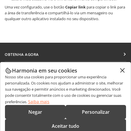
Uma vez configurado, use o botão
Copiar link
para copiar o link para
a área de transferência e compartilhá-lo via um mensageiro ou
qualquer outro aplicativo instalado no seu dispositivo.
OBTENHA AGORA
Docs
COLABORAR
Harmonia em seu cookies
DocSpace
Nosso site usa cookies para proporcionar uma experiência
Para colaboradores
RECEBA NOTÍCIAS
personalizada. Os cookies nos ajudam a administrar o site, melhorar
Workspace
Para tradutores
sua navegação e permitir anúncios e marketing direcionados. Você
Blog
Conectores
pode consentir totalmente com o uso de cookies ou gerenciar suas
OBTER AJUDA
Para influenciadores
Saiba mais
preferências.
Aplicativos para desktop
Fórum
Vagas
CONTATE-NOS
Negar
Personalizar
Aplicativos móveis
Cursos de treinamento
Perguntas sobre vendas
sales@onlyoffice.com
onlyoffice.com
Aceitar tudo
Webinars
Consultas de parceiros
partners@onlyoffice.com
© Ascensio System SIA 2026. Todos os direitos reservados.