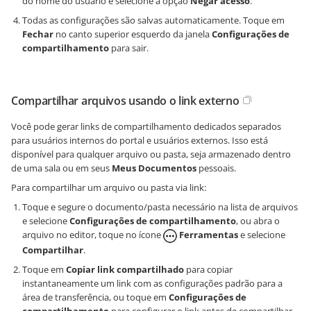
do nome do usuário e selecione a opção
Negar acesso
.
Todas as configurações são salvas automaticamente. Toque em
Fechar
no canto superior esquerdo da janela
Configurações de
compartilhamento
para sair.
Compartilhar arquivos usando o link externo
Você pode gerar links de compartilhamento dedicados separados
para usuários internos do portal e usuários externos. Isso está
disponível para qualquer arquivo ou pasta, seja armazenado dentro
de uma sala ou em seus
Meus Documentos
pessoais.
Para compartilhar um arquivo ou pasta via link:
Toque e segure o documento/pasta necessário na lista de arquivos
e selecione
Configurações de compartilhamento
, ou abra o
arquivo no editor, toque no ícone
Ferramentas
e selecione
Compartilhar
.
Toque em
Copiar link compartilhado
para copiar
instantaneamente um link com as configurações padrão para a
área de transferência, ou toque em
Configurações de
compartilhamento
para configurar o link antes de compartilhar.