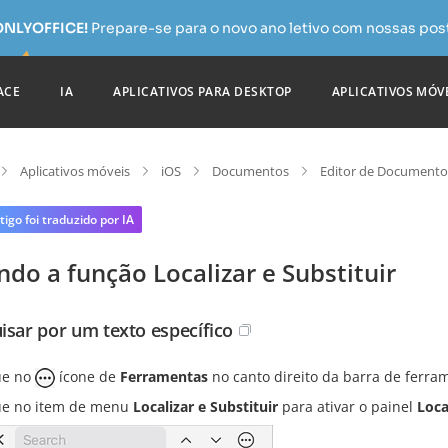
 ONLYOFFICE!
Prepare-se para o novo ano letivo com nossas pos
ACE
IA
APLICATIVOS PARA DESKTOP
APLICATIVOS MÓV
Aplicativos móveis
iOS
Documentos
Editor de Documento
tigo foi traduzido por IA
do a função Localizar e Substituir
isar por um texto específico
ue no
ícone de
Ferramentas
no canto direito da barra de ferra
e no item de menu
Localizar e Substituir
para ativar o painel
Loca