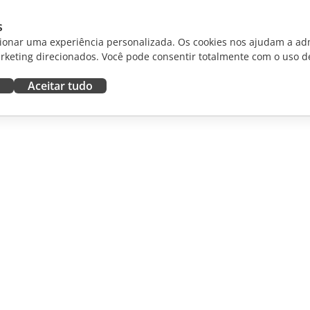
s
ionar uma experiência personalizada. Os cookies nos ajudam a adm
rketing direcionados. Você pode consentir totalmente com o uso d
Aceitar tudo
RAR
OBTER AJUDA
aboradores
Fórum
dutores
Cursos de treinamento
uenciadores
Webinars
White papers
NOTÍCIAS
Formulário de contato de
suporte
Solicitar demonstração