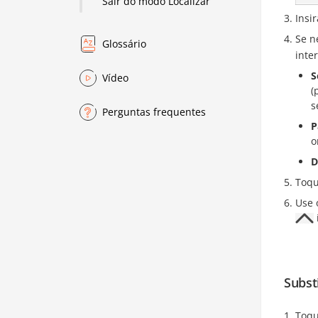
Sair do modo Localizar
Insi
Se n
Glossário
inte
S
Vídeo
(
s
Perguntas frequentes
P
o
D
Toq
Use 
Subst
Toqu