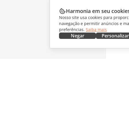
Harmonia em seu cookie
Nosso site usa cookies para proporc
navegação e permitir anúncios e ma
preferências.
Saiba mais
Negar
Personalizar
OBTENHA AGORA
COLABO
Docs
Para col
DocSpace
Para tra
Workspace
Para infl
Conectores
Vagas
Aplicativos para desktop
RECEBA 
Aplicativos móveis
Blog