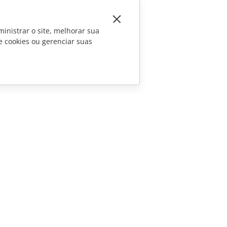
inistrar o site, melhorar sua
e cookies ou gerenciar suas
CONTATE-NOS
Perguntas sobre vendas
sales@onlyoffice.com
Consultas de parceiros
partners@onlyoffice.com
Consultas da imprensa
press@onlyoffice.com
Solicite uma ligação