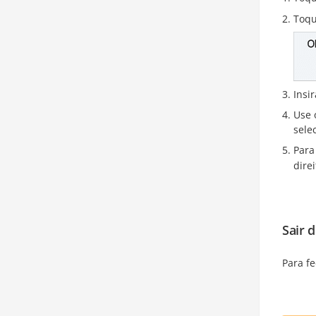
Toqu
Insi
Use 
sele
Para
dire
Sair 
Para f