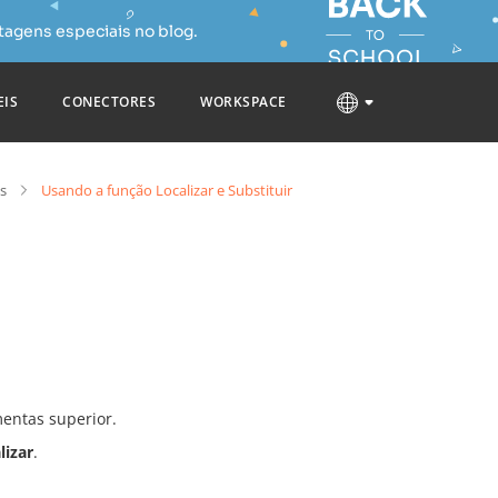
tagens especiais no blog.
EIS
CONECTORES
WORKSPACE
s
Usando a função Localizar e Substituir
mentas superior.
lizar
.