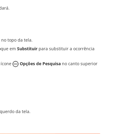
ará.
no topo da tela.
toque em
Substituir
para substituir a ocorrência
o ícone
Opções de Pesquisa
no canto superior
querdo da tela.