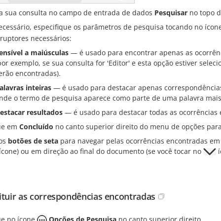
ra sua consulta no campo de entrada de dados
Pesquisar
no topo d
ecessário, especifique os parâmetros de pesquisa tocando no ícon
rruptores necessários:
ensível a maiúsculas
— é usado para encontrar apenas as ocorrênc
por exemplo, se sua consulta for 'Editor' e esta opção estiver selec
erão encontradas).
alavras inteiras
— é usado para destacar apenas correspondências 
nde o termo de pesquisa aparece como parte de uma palavra mais
estacar resultados
— é usado para destacar todas as ocorrências 
ue em
Concluído
no canto superior direito do menu de opções para 
os
botões de seta
para navegar pelas ocorrências encontradas em d
ícone) ou em direção ao final do documento (se você tocar no
í
ituir as correspondências encontradas
e no ícone
Opções de Pesquisa
no canto superior direito.