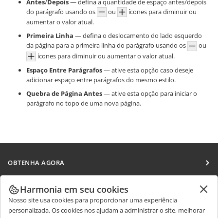
Antes
/
Depois
— defina a quantidade de espaço antes/depois
do parágrafo usando os
ou
ícones para diminuir ou
aumentar o valor atual.
Primeira Linha
— defina o deslocamento do lado esquerdo
da página para a primeira linha do parágrafo usando os
ou
ícones para diminuir ou aumentar o valor atual.
Espaço Entre Parágrafos
— ative esta opção caso deseje
adicionar espaço entre parágrafos do mesmo estilo.
Quebra de Página Antes
— ative esta opção para iniciar o
parágrafo no topo de uma nova página.
OBTENHA AGORA
Docs
COLABORAR
Harmonia em seu cookies
DocSpace
Nosso site usa cookies para proporcionar uma experiência
Para colaboradores
RECEBA NOTÍCIAS
personalizada. Os cookies nos ajudam a administrar o site, melhorar
Workspace