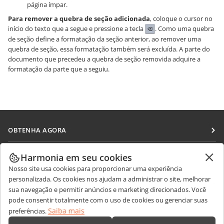
página ímpar.
Para remover a quebra de seção adicionada
, coloque o cursor no
início do texto que a segue e pressione a tecla
. Como uma quebra
de seção define a formatação da seção anterior, ao remover uma
quebra de seção, essa formatação também será excluída. A parte do
documento que precedeu a quebra de seção removida adquire a
formatação da parte que a seguiu.
OBTENHA AGORA
Docs
COLABORAR
Harmonia em seu cookies
DocSpace
Nosso site usa cookies para proporcionar uma experiência
Para colaboradores
RECEBA NOTÍCIAS
personalizada. Os cookies nos ajudam a administrar o site, melhorar
Workspace
Para tradutores
sua navegação e permitir anúncios e marketing direcionados. Você
Blog
Conectores
pode consentir totalmente com o uso de cookies ou gerenciar suas
OBTER AJUDA
Para influenciadores
Saiba mais
preferências.
Aplicativos para desktop
Fórum
Vagas