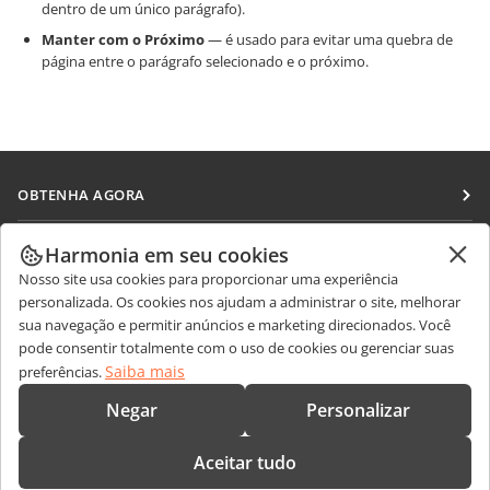
dentro de um único parágrafo).
Manter com o Próximo
— é usado para evitar uma quebra de
página entre o parágrafo selecionado e o próximo.
OBTENHA AGORA
Docs
COLABORAR
Harmonia em seu cookies
DocSpace
Nosso site usa cookies para proporcionar uma experiência
Para colaboradores
RECEBA NOTÍCIAS
personalizada. Os cookies nos ajudam a administrar o site, melhorar
Workspace
Para tradutores
sua navegação e permitir anúncios e marketing direcionados. Você
Blog
Conectores
pode consentir totalmente com o uso de cookies ou gerenciar suas
OBTER AJUDA
Para influenciadores
Saiba mais
preferências.
Aplicativos para desktop
Fórum
Vagas
CONTATE-NOS
Negar
Personalizar
Aplicativos móveis
Cursos de treinamento
Perguntas sobre vendas
sales@onlyoffice.com
onlyoffice.com
Aceitar tudo
Webinars
Consultas de parceiros
partners@onlyoffice.com
© Ascensio System SIA 2026. Todos os direitos reservados.