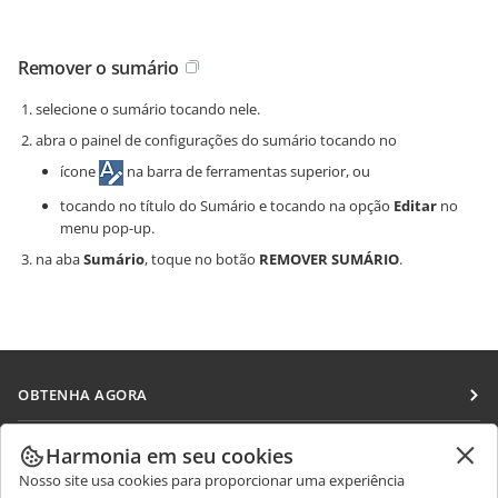
Remover o sumário
selecione o sumário tocando nele.
abra o painel de configurações do sumário tocando no
ícone
na barra de ferramentas superior, ou
tocando no título do Sumário e tocando na opção
Editar
no
menu pop-up.
na aba
Sumário
, toque no botão
REMOVER SUMÁRIO
.
OBTENHA AGORA
Docs
COLABORAR
Harmonia em seu cookies
DocSpace
Nosso site usa cookies para proporcionar uma experiência
Para colaboradores