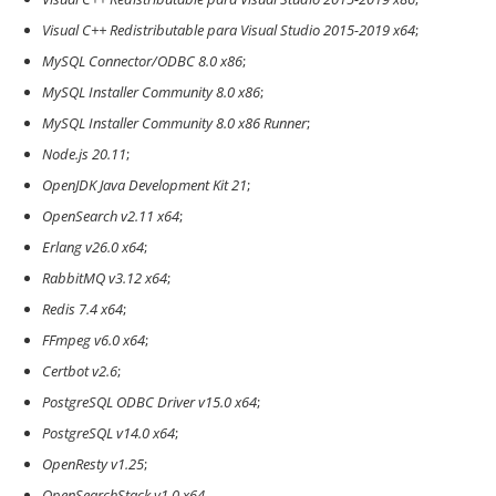
Visual C++ Redistributable para Visual Studio 2015-2019 x64
;
MySQL Connector/ODBC 8.0 x86
;
MySQL Installer Community 8.0 x86
;
MySQL Installer Community 8.0 x86 Runner
;
Node.js 20.11
;
OpenJDK Java Development Kit 21
;
OpenSearch v2.11 x64
;
Erlang v26.0 x64
;
RabbitMQ v3.12 x64
;
Redis 7.4 x64
;
FFmpeg v6.0 x64
;
Certbot v2.6
;
PostgreSQL ODBC Driver v15.0 x64
;
PostgreSQL v14.0 x64
;
OpenResty v1.25
;
OpenSearchStack v1.0 x64
.