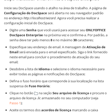
Inicie seu DocSpace usando o atalho na área de trabalho. A página de
Configuração do DocSpace
será aberta no seu navegador padrão
no endereço
http://localhost/wizard
. Agora você precisa realizar a
configuração inicial do DocSpace.
Digite uma
Senha
que você usará para acessar seu
ONLYOFFICE
DocSpace Enterprise
na próxima vez e confirme-a. Por padrão, a
senha deve ter pelo menos
8
e no máximo
30
caracteres;
Especifique seu endereço de email. A mensagem de
Ativação de
Email
será enviada para o email especificado. Siga o link fornecido
neste email para concluir o procedimento de ativação do seu
email;
Desdobre a lista de
Idioma
e selecione o idioma necessário para
exibir todas as páginas e notificações do DocSpace;
Defina o fuso horário que corresponde à sua localização na lista
suspensa de
Fuso Horário
;
Clique no botão
na seção
Seu arquivo de licença
e procure o
arquivo de licença
.lic
armazenado no seu computador (veja
Passo 1
);
Aceite os termos dos
acordos de licença
marcando a caixa