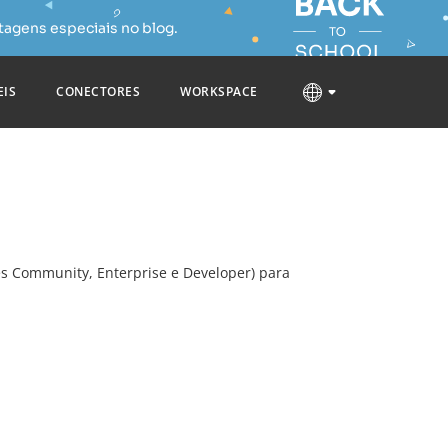
tagens especiais no blog.
EIS
CONECTORES
WORKSPACE
es Community, Enterprise e Developer) para