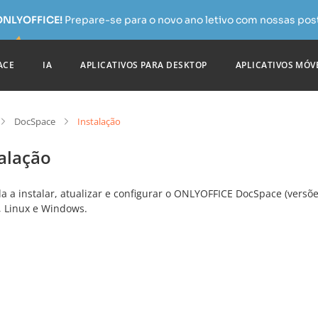
 ONLYOFFICE!
Prepare-se para o novo ano letivo com nossas pos
ACE
IA
APLICATIVOS PARA DESKTOP
APLICATIVOS MÓV
DocSpace
Instalação
alação
a a instalar, atualizar e configurar o ONLYOFFICE DocSpace (versõ
, Linux e Windows.