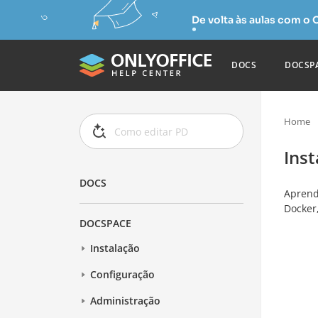
De volta às aulas com o
DOCS
DOCSP
Home
Inst
DOCS
Aprend
Docker
DOCSPACE
Instalação
Configuração
Administração