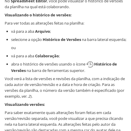
No
Spreadsheet Editor
, você pode visualizar o histórico de versões
da planilha na qual está colaborando.
Visualizando o histórico de versões:
Para ver todas as alterações feitas na planilha:
vá para a aba
Arquivo
;
selecione a opção
Histórico de Versões
na barra lateral esquerda;
ou
vá para a aba
Colaboração
;
abra o histórico de versões usando o ícone
Histórico de
Versões
na barra de ferramentas superior.
Você verá a lista de versões e revisões da planilha, com a indicação de
cada autor de versão/revisão e a data e hora de criação. Para as
versões da planilha, o número da versão também é especificado (por
exemplo,
ver. 2
).
Visualizando versões:
Para saber exatamente quais alterações foram feitas em cada
versão/revisão separada, você pode visualizar a que precisa clicando
nela na barra lateral esquerda. As alterações feitas pelo autor da
versão/revisão são destacadas com a mesma cor do avatar dele na