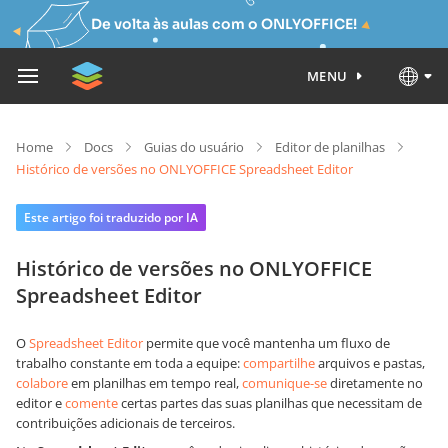
De volta às aulas com o ONLYOFFICE!
MENU
Home
Docs
Guias do usuário
Editor de planilhas
Histórico de versões no ONLYOFFICE Spreadsheet Editor
Este artigo foi traduzido por IA
Histórico de versões no ONLYOFFICE
Spreadsheet Editor
O
Spreadsheet Editor
permite que você mantenha um fluxo de
trabalho constante em toda a equipe:
compartilhe
arquivos e pastas,
colabore
em planilhas em tempo real,
comunique-se
diretamente no
editor e
comente
certas partes das suas planilhas que necessitam de
contribuições adicionais de terceiros.